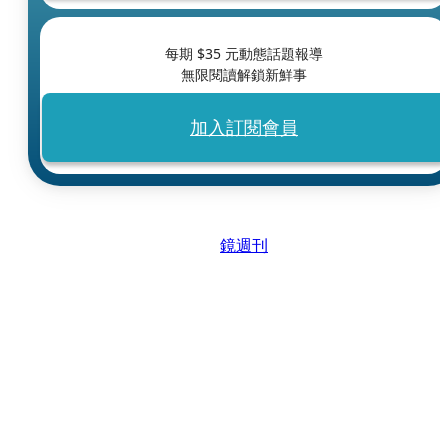
每期 $
35
元動態話題報導
無限閱讀解鎖新鮮事
加入訂閱會員
鏡週刊