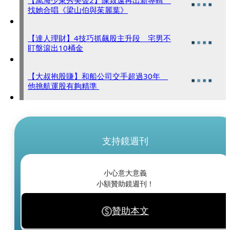
【萬海少東秀美聲2】陳致遠再出新專輯
找她合唱《梁山伯與茱麗葉》
【達人理財】4技巧抓飆股主升段 宅男不
盯盤滾出10桶金
【大叔抱股賺】和船公司交手超過30年
他挑航運股有夠精準
支持鏡週刊
小心意大意義
小額贊助鏡週刊！
贊助本文