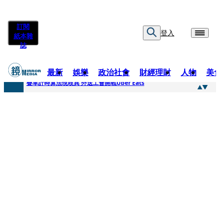
訂閱
登入
紙本雜
誌
最新
娛樂
政治社會
財經理財
人物
美
快訊
疊單計時算法現歧異 外送工會開戰Uber Eats
快訊
靚時尚／大丈夫當如是 Multifaceted Manhood
快訊
前時力黨魁表態「反對刪公視預算」 盼在野三思：改凍結處理受質疑項目