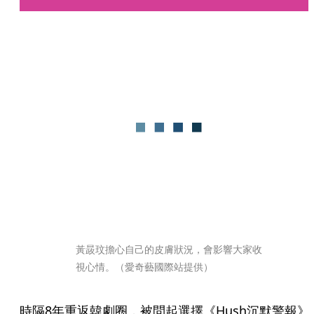
黃晸玟擔心自己的皮膚狀況，會影響大家收
視心情。（愛奇藝國際站提供）
時隔8年重返韓劇圈，被問起選擇《Hush沉默警報》