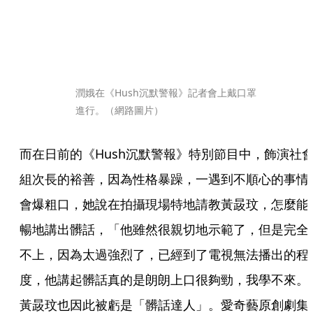
潤娥在《Hush沉默警報》記者會上戴口罩
進行。（網路圖片）
而在日前的《Hush沉默警報》特別節目中，飾演社
組次長的裕善，因為性格暴躁，一遇到不順心的事情
會爆粗口，她說在拍攝現場特地請教黃晸玟，怎麼能
暢地講出髒話，「他雖然很親切地示範了，但是完全
不上，因為太過強烈了，已經到了電視無法播出的程
度，他講起髒話真的是朗朗上口很夠勁，我學不來。
黃晸玟也因此被虧是「髒話達人」。愛奇藝原創劇集