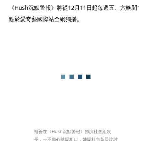
《Hush沉默警報》將從12月11日起每週五、六晚間1
點於愛奇藝國際站全網獨播。
裕善在《Hush沉默警報》飾演社會組次
長，一不順心就爆粗口，她爆料向黃晸玟討