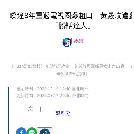
睽違8年重返電視圈爆粗口 黃晸玟遭
「髒話達人」
娛樂
《Hush沉默警報》今舉行記者會，黃晸玟與潤娥男女主角出席。（
奇藝國際站提供）
發布時間：
2020.12.10 18:40
臺北時間
更新時間：
2023.09.12 20:36
臺北時間
文
溫雅雯