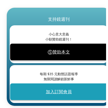
支持鏡週刊
小心意大意義
小額贊助鏡週刊！
贊助本文
每期 $
35
元動態話題報導
無限閱讀解鎖新鮮事
加入訂閱會員