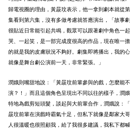
歸電視圈的理由，黃晸玟表示，他一拿到劇本就從第
集看到第六集，沒有多做考慮就答應演出，「故事劇
很貼近日常能引起共鳴，觀眾可以跟著劇中角色一起
哭、一起笑，是一部完成度很高的作品，現在唯一擔
的就是我的皮膚狀況不夠好。劇集即將播出，我的心
就像是舞台劇公演前一天，非常緊張。」
潤娥則嘴甜地說：「黃晸玟前輩參與的戲，怎麼能不
演？！」而且這個角色呈現出不同以往的樣子，潤娥
特地為戲剪短頭髮，談起與大前輩合作，潤娥說：「
晸玟前輩在演戲時霸氣十足，但私下就像是鄰家大哥
人很溫暖也很照顧我，給了我很多建議，我私下都喊