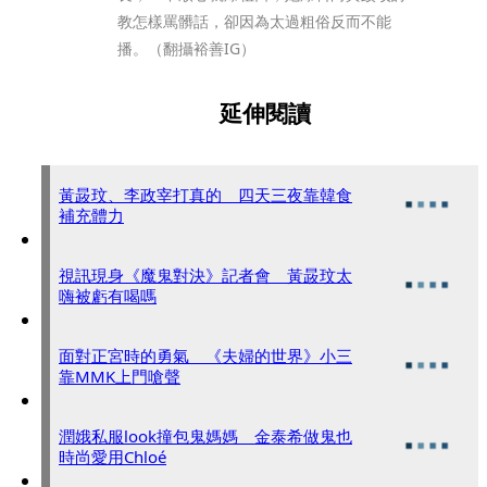
教怎樣罵髒話，卻因為太過粗俗反而不能
播。（翻攝裕善IG）
延伸閱讀
黃晸玟、李政宰打真的 四天三夜靠韓食
補充體力
視訊現身《魔鬼對決》記者會 黃晸玟太
嗨被虧有喝嗎
面對正宮時的勇氣 《夫婦的世界》小三
靠MMK上門嗆聲
潤娥私服look撞包鬼媽媽 金泰希做鬼也
時尚愛用Chloé