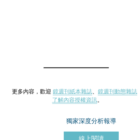
更多內容，歡迎
鏡週刊紙本雜誌
、
鏡週刊動態雜誌
了解內容授權資訊
。
獨家深度分析報導
線上閱讀