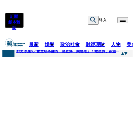
訂閱
登入
紙本雜
誌
最新
娛樂
政治社會
財經理財
人物
美
快訊
都更停擺3／營造成本翻倍 都更爆「棄嬰潮」：老屋拆了卻蓋不下去
快訊
SWAROVSKI把愛繫成一個蝴蝶結 七夕推出大中華區特別款
快訊
車內強吻女藝人「知名經紀人身分曝光」 硬辯「又沒伸舌頭」！法官判決書罕見批噁心