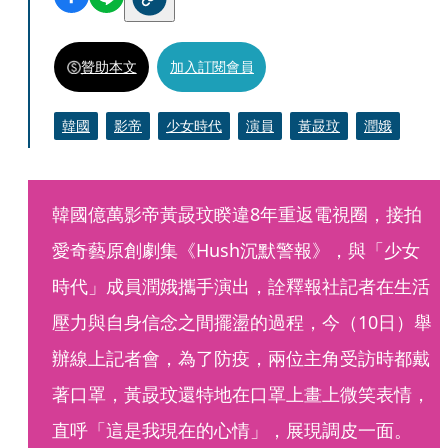
贊助本文
加入訂閱會員
韓國
影帝
少女時代
演員
黃晸玟
潤娥
韓國億萬影帝黃晸玟睽違8年重返電視圈，接拍
愛奇藝原創劇集《Hush沉默警報》，與「少女
時代」成員潤娥攜手演出，詮釋報社記者在生活
壓力與自身信念之間擺盪的過程，今（10日）舉
辦線上記者會，為了防疫，兩位主角受訪時都戴
著口罩，黃晸玟還特地在口罩上畫上微笑表情，
直呼「這是我現在的心情」，展現調皮一面。