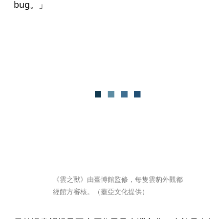
bug。」
《雲之獸》由臺博館監修，每隻雲豹外觀都
經館方審核。（蓋亞文化提供）