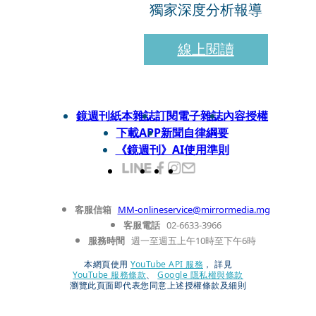
獨家深度分析報導
線上閱讀
鏡週刊紙本雜誌
訂閱電子雜誌
內容授權
下載APP
新聞自律綱要
《鏡週刊》AI使用準則
客服信箱
MM-onlineservice@mirrormedia.mg
客服電話
02-6633-3966
服務時間
週一至週五上午10時至下午6時
本網頁使用
YouTube API 服務
， 詳見
YouTube 服務條款
、
Google 隱私權與條款
瀏覽此頁面即代表您同意上述授權條款及細則