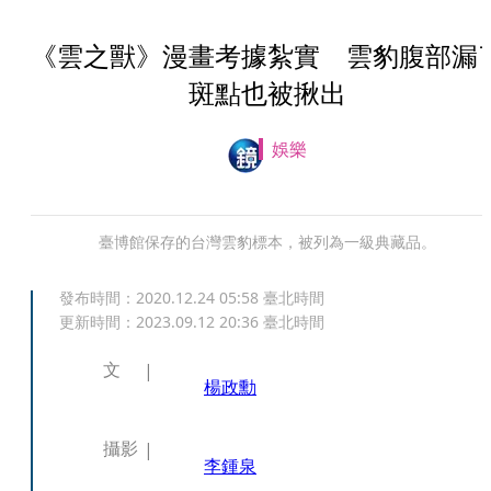
《雲之獸》漫畫考據紮實 雲豹腹部漏
斑點也被揪出
娛樂
臺博館保存的台灣雲豹標本，被列為一級典藏品。
發布時間：
2020.12.24 05:58
臺北時間
更新時間：
2023.09.12 20:36
臺北時間
文
楊政勳
攝影
李鍾泉