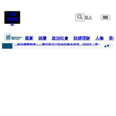
訂閱
登入
紙本雜
誌
最新
娛樂
政治社會
財經理財
人物
美
快訊
「簽名牆變戰場！」饒河夜市小吃店把簽名塗掉 沈伯洋：舉雙手贊成
快訊
抛「雙AI」施政藍圖！徐欣瑩宣示無縫接軌楊文科 延續五支箭與十大交通建設
快訊
翻拍雄二飛彈密件給中共女特工 海峰士兵認罪減刑判2年7月