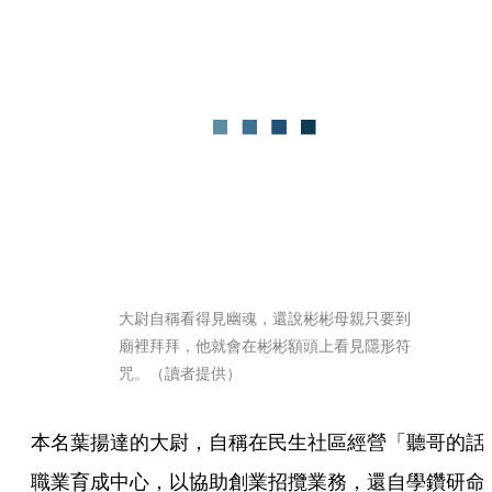
大尉自稱看得見幽魂，還說彬彬母親只要到
廟裡拜拜，他就會在彬彬額頭上看見隱形符
咒。（讀者提供）
本名葉揚達的大尉，自稱在民生社區經營「聽哥的話
職業育成中心，以協助創業招攬業務，還自學鑽研命