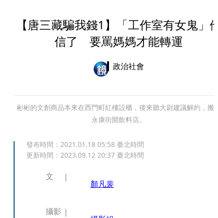
【唐三藏騙我錢1】「工作室有女鬼」
信了 要罵媽媽才能轉運
政治社會
彬彬的文創商品本來在西門町紅樓設櫃，後來聽大尉建議解約，搬
永康街開飲料店。
發布時間：
2021.01.18 05:58
臺北時間
更新時間：
2023.09.12 20:37
臺北時間
文
顏凡裴
攝影