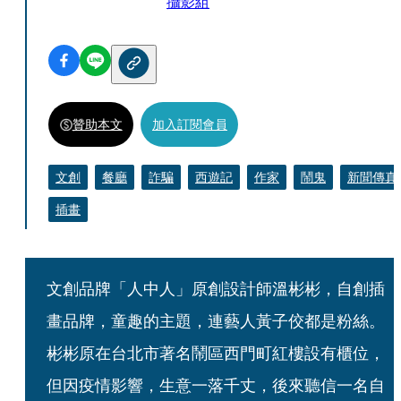
攝影組
贊助本文
加入訂閱會員
文創
餐廳
詐騙
西遊記
作家
鬧鬼
新聞傳真
插畫
文創品牌「人中人」原創設計師溫彬彬，自創插
畫品牌，童趣的主題，連藝人黃子佼都是粉絲。
彬彬原在台北市著名鬧區西門町紅樓設有櫃位，
但因疫情影響，生意一落千丈，後來聽信一名自