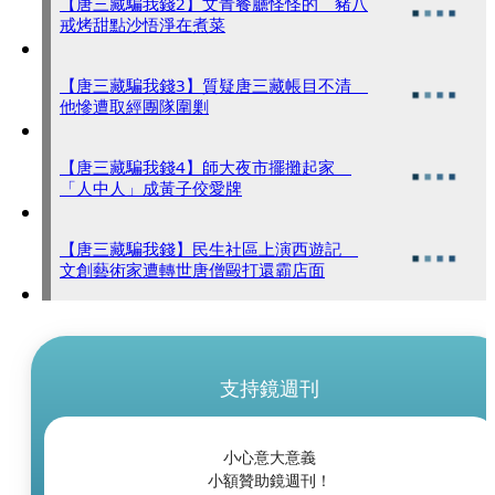
【唐三藏騙我錢2】文青餐廳怪怪的 豬八
戒烤甜點沙悟淨在煮菜
【唐三藏騙我錢3】質疑唐三藏帳目不清
他慘遭取經團隊圍剿
【唐三藏騙我錢4】師大夜市擺攤起家
「人中人」成黃子佼愛牌
【唐三藏騙我錢】民生社區上演西遊記
文創藝術家遭轉世唐僧毆打還霸店面
支持鏡週刊
小心意大意義
小額贊助鏡週刊！