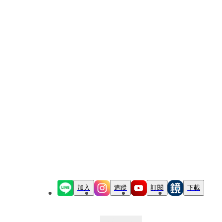
加入
追蹤
訂閱
下載