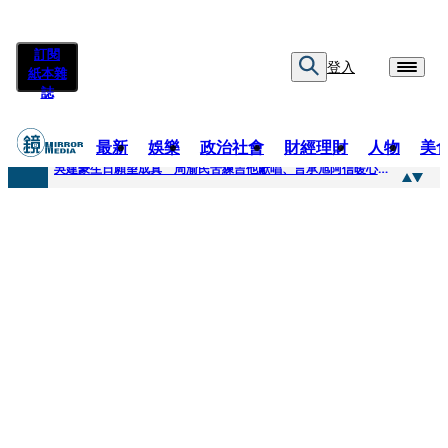
訂閱
登入
紙本雜
誌
最新
娛樂
政治社會
財經理財
人物
美
快訊
吳建豪生日願望成真 周渝民苦練吉他獻唱、言承旭阿信暖心祝福
快訊
42歲情色片女星宣布閃嫁「前職棒投手」！ 她甜讚老公「投球速度快」：擄獲我的心
快訊
WEST.一日宣布2人結婚 濱田崇裕、重岡大毅同日報喜 7人團已有4人結婚