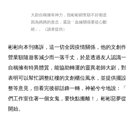
大尉自稱擁有神力，指彬彬銷售額不好都是
因為媽媽的貪念，還說「血緣關係要從心斷
絕」。（讀者提供）
彬彬向本刊痛訴，這一切全因疫情關係，他的文創作
營業額隨遊客減少而一落千丈，於是透過友人認識一
自稱擁有特異體質，能協助轉運的靈異老師大尉，對
表明可以幫忙調整紅樓的文創櫃位風水，並提供擺設
整等意見，但看完後卻話鋒一轉，神祕兮兮地說：「
們工作室住著一個女鬼，要快點搬離！」彬彬惡夢從
開始。