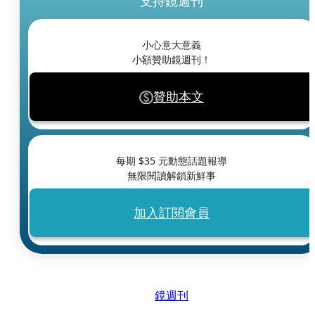
支持鏡週刊
小心意大意義
小額贊助鏡週刊！
贊助本文
每期 $
35
元動態話題報導
無限閱讀解鎖新鮮事
加入訂閱會員
鏡週刊