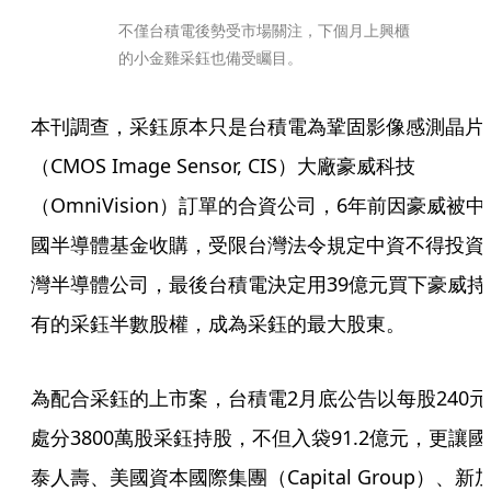
不僅台積電後勢受市場關注，下個月上興櫃
的小金雞采鈺也備受矚目。
本刊調查，采鈺原本只是台積電為鞏固影像感測晶片
（CMOS Image Sensor, CIS）大廠豪威科技
（OmniVision）訂單的合資公司，6年前因豪威被中
國半導體基金收購，受限台灣法令規定中資不得投資
灣半導體公司，最後台積電決定用39億元買下豪威持
有的采鈺半數股權，成為采鈺的最大股東。
為配合采鈺的上市案，台積電2月底公告以每股240元
處分3800萬股采鈺持股，不但入袋91.2億元，更讓國
泰人壽、美國資本國際集團（Capital Group）、新