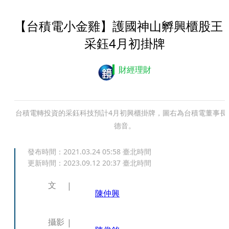
【台積電小金雞】護國神山孵興櫃股
采鈺4月初掛牌
財經理財
台積電轉投資的采鈺科技預計4月初興櫃掛牌，圖右為台積電董事長
德音。
發布時間：
2021.03.24 05:58
臺北時間
更新時間：
2023.09.12 20:37
臺北時間
文
陳仲興
攝影