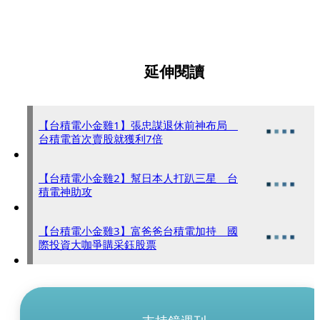
延伸閱讀
【台積電小金雞1】張忠謀退休前神布局
台積電首次賣股就獲利7倍
【台積電小金雞2】幫日本人打趴三星 台
積電神助攻
【台積電小金雞3】富爸爸台積電加持 國
際投資大咖爭購采鈺股票