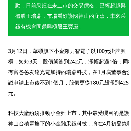
動，日前采鈺在未上市的交易價格，已經超越興
櫃股王瑞鼎，市場看好護國神山的庇蔭，未來采
鈺有機會問鼎興櫃股王寶座。 
3月12日，華碩旗下小金雞力智電子以100元掛牌興
櫃，短短3天，股價就衝到242元，漲幅超過1倍；同
有富爸爸友達光電加持的瑞鼎科技，在1月底董事會
議申請上市後不到1個月，股價更從180元飆漲到425.
元。
科技大廠紛紛推動小金雞上市，其中最受矚目的是護
神山台積電旗下的小金雞采鈺科技，將在4月初登錄