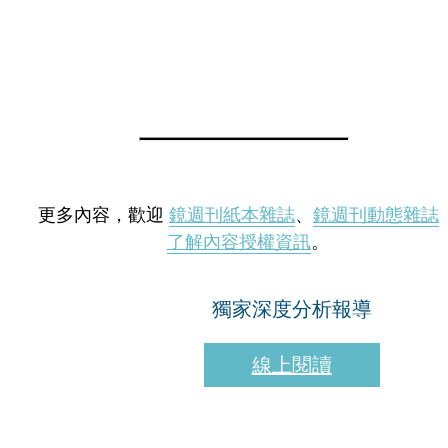
更多內容，歡迎
鏡週刊紙本雜誌
、
鏡週刊動態雜誌
了解內容授權資訊
。
獨家深度分析報導
線上閱讀