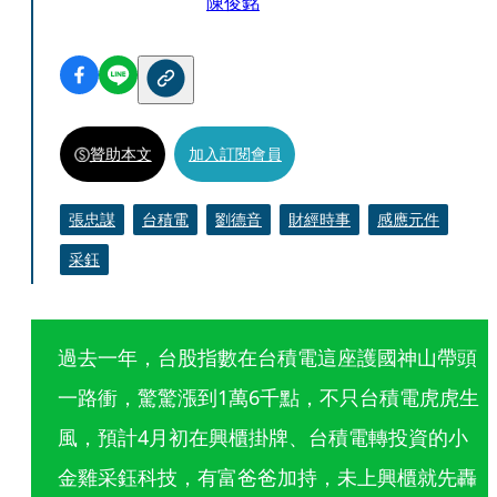
陳俊銘
贊助本文
加入訂閱會員
張忠謀
台積電
劉德音
財經時事
感應元件
采鈺
過去一年，台股指數在台積電這座護國神山帶頭
一路衝，驚驚漲到1萬6千點，不只台積電虎虎生
風，預計4月初在興櫃掛牌、台積電轉投資的小
金雞采鈺科技，有富爸爸加持，未上興櫃就先轟