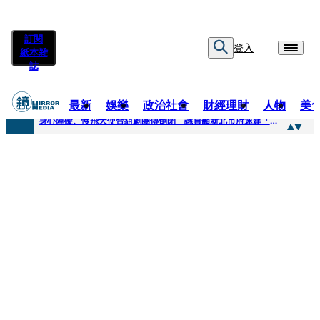
訂閱
登入
紙本雜
誌
最新
娛樂
政治社會
財經理財
人物
美
快訊
身心障礙、慢飛天使合組劇團傳倒閉 議員籲新北市府速建「文化藝術急難協助專案」
快訊
兆基風暴延燒／三百人擬提國賠？金額達14億 自救會提三大訴求
快訊
擊敗金像影帝梁家輝 易烊千璽《小小的我》再稱帝 25歲集齊金雞百花雙料紀錄