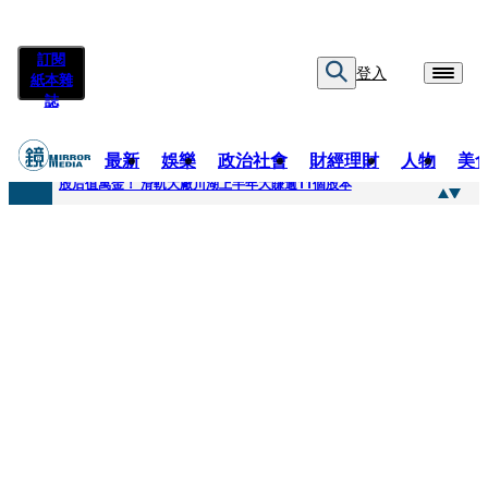
訂閱
登入
紙本雜
誌
最新
娛樂
政治社會
財經理財
人物
美
快訊
股后值萬金！ 滑軌大廠川湖上半年大賺逾11個股本
快訊
詐騙慈濟10億元佣金案 中院裁定女律師4人羈押禁見1人交保
快訊
國民黨控台糖董事「綠友友」點名陳其邁 高市府駁斥：毫無事實依據