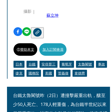
攝影
蘇立坤
贊助本文
加入訂閱會員
日本
台鐵
安倍晉三
葡萄牙
太魯閣號
事故
捷克
國務院
美國
菅義偉
韋德齊
台鐵太魯閣號昨（2日）遭撞擊嚴重出軌，釀至
少50人死亡、178人輕重傷，為台鐵半世紀以來