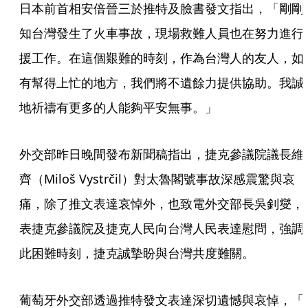
日本前首相安倍晉三於推特及臉書發文指出，「剛剛
知台灣發生了火車事故，現場救難人員也在努力進行
援工作。在這個艱難的時刻，作為台灣人的友人，如
有幫得上忙的地方，我們將不遺餘力提供協助。我誠
地祈禱有更多的人能夠平安無事。」
外交部昨日晚間發布新聞稿指出，捷克參議院議長維
齊（Miloš Vystrčil）對太魯閣號事故深感震驚與哀
痛，除了推文表達哀悼外，也致電外交部長吳釗燮，
表捷克參議院及捷克人民向台灣人民表達慰問，強調
此困難時刻，捷克誠摯盼與台灣共度難關。
葡萄牙外交部透過推特發文表達深切遺憾與哀悼，「