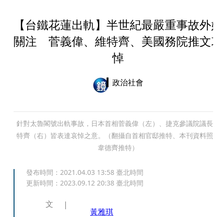
【台鐵花蓮出軌】半世紀最嚴重事故外
關注 菅義偉、維特齊、美國務院推文
悼
政治社會
針對太魯閣號出軌事故，日本首相菅義偉（左）、捷克參議院議長
特齊（右）皆表達哀悼之意。（翻攝自首相官邸推特、本刊資料照
韋德齊推特）
發布時間：
2021.04.03 13:58
臺北時間
更新時間：
2023.09.12 20:38
臺北時間
文
黃雅琪