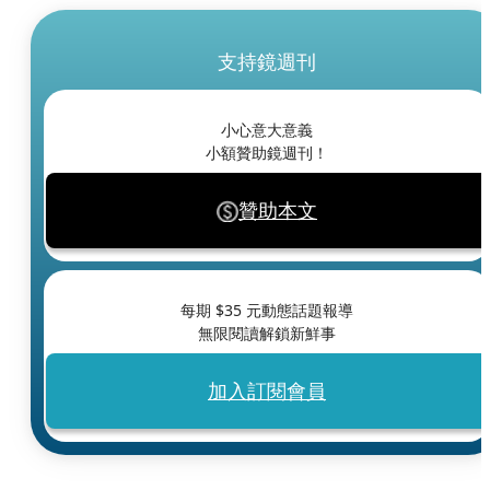
支持鏡週刊
小心意大意義
小額贊助鏡週刊！
贊助本文
每期 $
35
元動態話題報導
無限閱讀解鎖新鮮事
加入訂閱會員