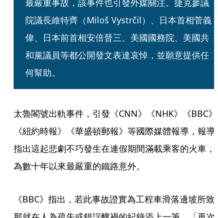
最嚴重事故，該事件也引發外媒關注。捷克參議
院議長維特齊（Miloš Vystrčil）、日本首相菅義
偉、日本前首相安倍晉三、美國國務院、美國共
和黨議員等都公開發文表達哀悼，並願意提供任
何幫助。
太魯閣號出軌事件，引發《CNN》《NHK》《BBC》
《紐約時報》《華盛頓郵報》等國際媒體報導，報導
指出這起悲劇不巧發生在連假期間滿載乘客的火車，
為數十年以來最嚴重的鐵路意外。
《BBC》指出，若此事故證實為工程車滑落邊坡所致
那就在人為疏失或錯誤釀禍的紀錄添上一筆，「再次