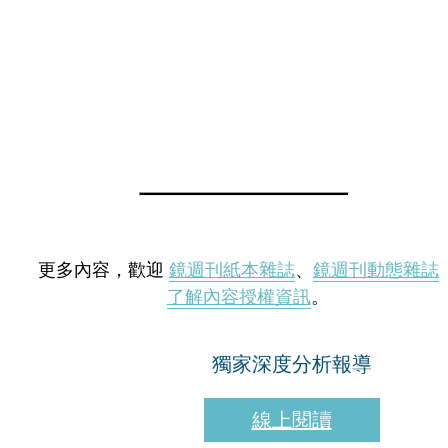
更多內容，歡迎
鏡週刊紙本雜誌
、
鏡週刊動態雜誌
了解內容授權資訊
。
獨家深度分析報導
線上閱讀