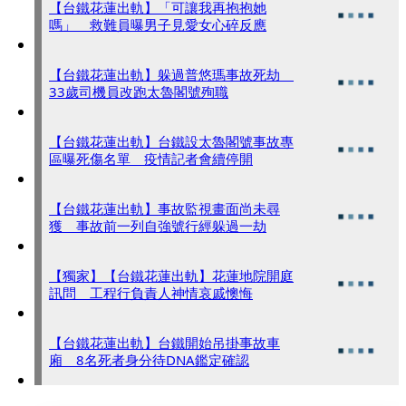
【台鐵花蓮出軌】「可讓我再抱抱她
嗎」 救難員曝男子見愛女心碎反應
【台鐵花蓮出軌】躲過普悠瑪事故死劫
33歲司機員改跑太魯閣號殉職
【台鐵花蓮出軌】台鐵設太魯閣號事故專
區曝死傷名單 疫情記者會續停開
【台鐵花蓮出軌】事故監視畫面尚未尋
獲 事故前一列自強號行經躲過一劫
【獨家】【台鐵花蓮出軌】花蓮地院開庭
訊問 工程行負責人神情哀戚懊悔
【台鐵花蓮出軌】台鐵開始吊掛事故車
廂 8名死者身分待DNA鑑定確認