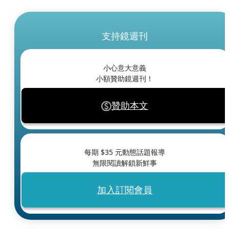
支持鏡週刊
小心意大意義
小額贊助鏡週刊！
贊助本文
每期 $
35
元動態話題報導
無限閱讀解鎖新鮮事
加入訂閱會員