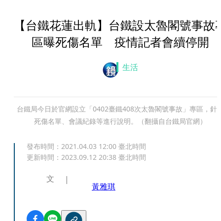
【台鐵花蓮出軌】台鐵設太魯閣號事故
區曝死傷名單 疫情記者會續停開
生活
台鐵局今日於官網設立「0402臺鐵408次太魯閣號事故」專區，針
死傷名單、會議紀錄等進行說明。（翻攝自台鐵局官網）
發布時間：
2021.04.03 12:00
臺北時間
更新時間：
2023.09.12 20:38
臺北時間
文
黃雅琪