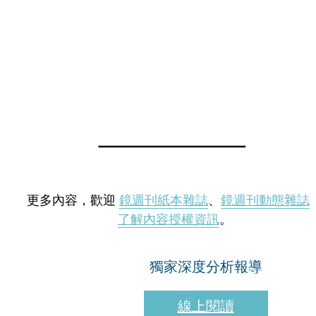
更多內容，歡迎
鏡週刊紙本雜誌
、
鏡週刊動態雜誌
了解內容授權資訊
。
獨家深度分析報導
線上閱讀