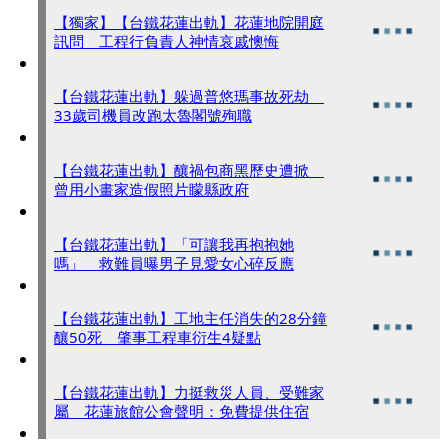
【獨家】【台鐵花蓮出軌】花蓮地院開庭
訊問 工程行負責人神情哀戚懊悔
【台鐵花蓮出軌】躲過普悠瑪事故死劫
33歲司機員改跑太魯閣號殉職
【台鐵花蓮出軌】釀禍包商黑歷史遭掀
曾用小畫家造假照片矇縣政府
【台鐵花蓮出軌】「可讓我再抱抱她
嗎」 救難員曝男子見愛女心碎反應
【台鐵花蓮出軌】工地主任消失的28分鐘
釀50死 肇事工程車衍生4疑點
【台鐵花蓮出軌】力挺救災人員、受難家
屬 花蓮旅館公會聲明：免費提供住宿