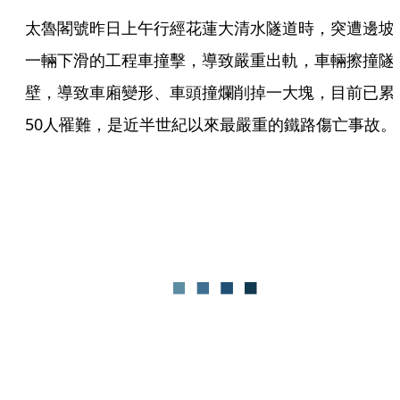
太魯閣號昨日上午行經花蓮大清水隧道時，突遭邊坡
一輛下滑的工程車撞擊，導致嚴重出軌，車輛擦撞隧
壁，導致車廂變形、車頭撞爛削掉一大塊，目前已累
50人罹難，是近半世紀以來最嚴重的鐵路傷亡事故。