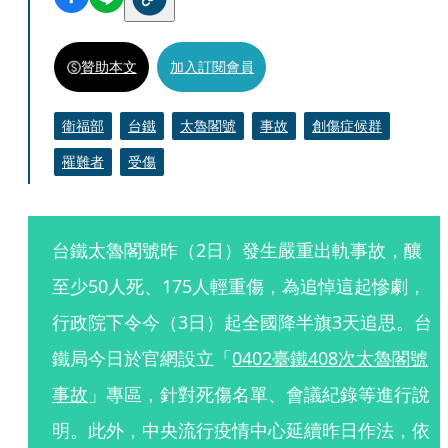
贊助本文
加入訂閱會員
衛福部
台鐵
太魯閣號
事故
創傷症候群
罹難者
受傷
台鐵太魯閣號昨（2日）發生嚴重出軌事故，釀
至少50人死、175人輕重傷，為追悼這起慘劇，
行政院下令今（3日）起全國降半旗3天追思。台
鐵局今日於官網設立「
0402臺鐵408次太魯閣號
事故
」專區，針對死傷名單、會議紀錄等進行說
明。此外，中央流行疫情中心延續昨日作法，依