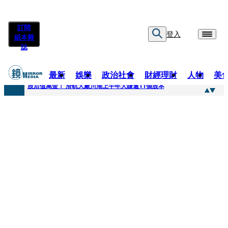
訂閱
登入
紙本雜
誌
最新
娛樂
政治社會
財經理財
人物
美
快訊
股后值萬金！ 滑軌大廠川湖上半年大賺逾11個股本
快訊
詐騙慈濟10億元佣金案 中院裁定女律師4人羈押禁見1人交保
快訊
國民黨控台糖董事「綠友友」點名陳其邁 高市府駁斥：毫無事實依據