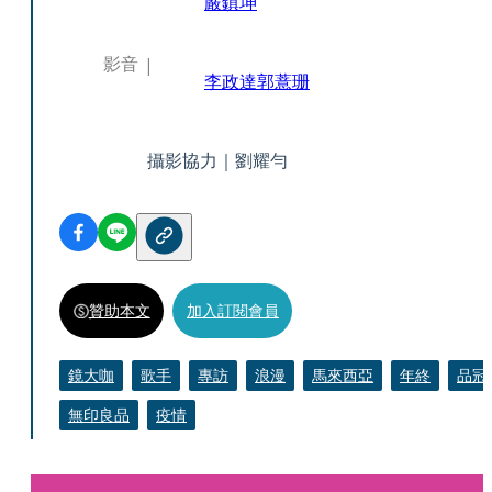
嚴鎮坤
影音
李政達
郭薏珊
攝影協力｜劉耀勻
贊助本文
加入訂閱會員
鏡大咖
歌手
專訪
浪漫
馬來西亞
年終
品冠
無印良品
疫情