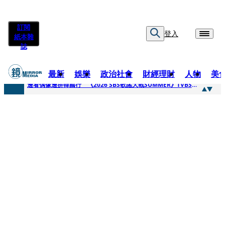
訂閱
登入
紙本雜
誌
最新
娛樂
政治社會
財經理財
人物
美
快訊
邊看偶像邊拚韓國行 《2026 SBS歌謠大戰SUMMER》TVBS直播祭追星福利
快訊
代誌大條火急跳船？ 宏碁派任李文詳接掌兆基屋管2天就喊撤出！
快訊
一句「請回去坐好」 特教生持斷掃把戳女代課老師眼睛大失血近失明