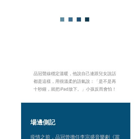
品冠聲線穩定溫暖，他說自己連跟兒女說話
都是這樣，用很溫柔的語氣說：「是不是再
十秒鐘，就把iPad放下。」小孩反而會怕！
場邊側記
疫情之前，品冠曾擔任李宗盛音樂劇《當