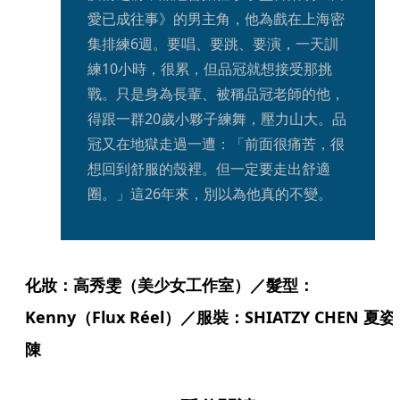
愛已成往事》的男主角，他為戲在上海密
集排練6週。要唱、要跳、要演，一天訓
練10小時，很累，但品冠就想接受那挑
戰。只是身為長輩、被稱品冠老師的他，
得跟一群20歲小夥子練舞，壓力山大。品
冠又在地獄走過一遭：「前面很痛苦，很
想回到舒服的殼裡。但一定要走出舒適
圈。」這26年來，別以為他真的不變。
化妝：高秀雯（美少女工作室）／髮型：
Kenny（Flux Réel）／服裝：SHIATZY CHEN 夏姿.
陳