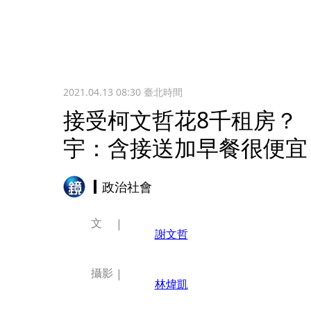
2021.04.13 08:30
臺北時間
接受柯文哲花8千租房？
宇：含接送加早餐很便宜
政治社會
文
謝文哲
攝影
林煒凱