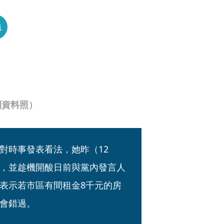
員
刊資料照）
對時事發表看法，她昨（12
，並趁機開酸日前與黨內發言人
表示若市區有間租金8千元的房
會錯過。