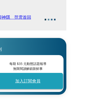
卻神隱 范雲首回
刊
每期 $
35
元動態話題報導
無限閱讀解鎖新鮮事
加入訂閱會員