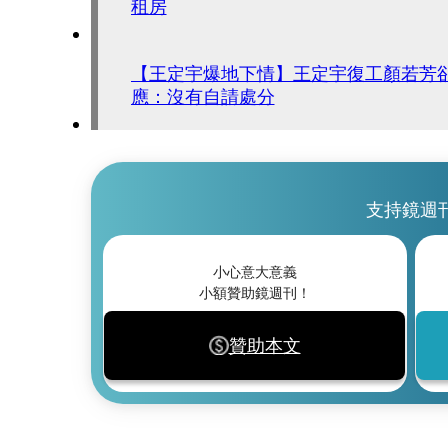
租房
【王定宇爆地下情】王定宇復工顏若芳
應：沒有自請處分
支持鏡週
小心意大意義
小額贊助鏡週刊！
贊助本文