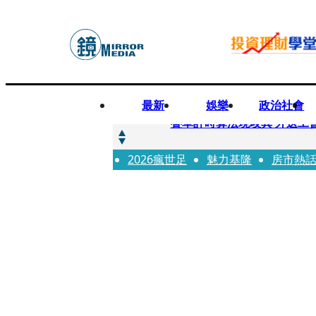
最新
娛樂
政治社會
快訊
疊單計時算法現歧異 外送工會開戰
2026瘋世足
快訊
魅力基隆
房市熱
靚時尚／大丈夫當如是 Multif
快訊
前時力黨魁表態「反對刪公