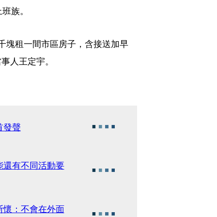
上班族。
千塊租一間市區房子，含接送加早
當事人王定宇。
首發聲
能還有不同活動要
斯懷：不會在外面