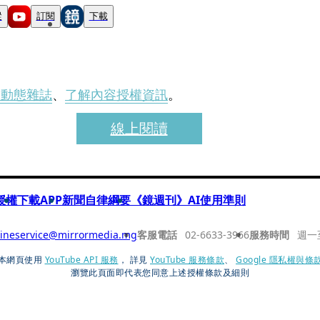
蹤
訂閱
下載
刊動態雜誌
、
了解內容授權資訊
。
線上閱讀
授權
下載APP
新聞自律綱要
《鏡週刊》AI使用準則
ineservice@mirrormedia.mg
客服電話
02-6633-3966
服務時間
週一
本網頁使用
YouTube API 服務
， 詳見
YouTube 服務條款
、
Google 隱私權與條
瀏覽此頁面即代表您同意上述授權條款及細則