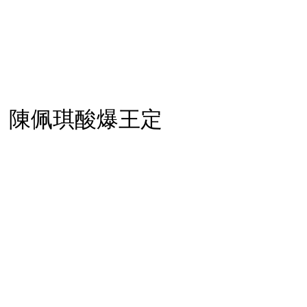
 陳佩琪酸爆王定