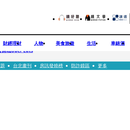
財經理財
人物
美食旅遊
生活
車錶酒
Uber Eats
話題
台北畫刊
房訊發燒榜
防詐鏡區
更多
aceted Manhood
視預算」 盼在野三思：改凍結處理受質疑項目