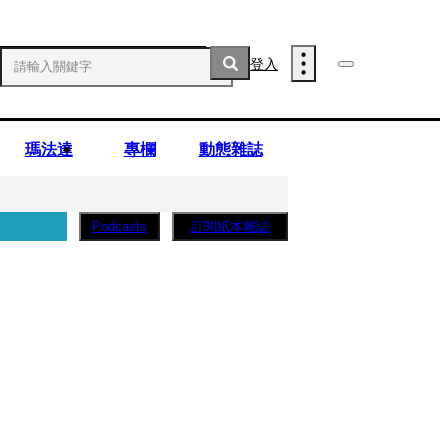
登入
瑪法達
專欄
動態雜誌
訂閱紙本雜誌
Podcasts