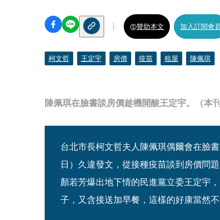
贊助本文
加入訂閱會
柯文哲
王定宇
房價
疫苗
租屋
陳佩琪
陳佩琪在臉書談房價趁機開酸王定宇。（本
台北市長柯文哲夫人陳佩琪偶爾會在臉書
日）久違發文，從接種疫苗談到房價問題
顏若芳爆出地下情的民進黨立委王定宇，
子，又含接送加早餐，這樣的好康當然不