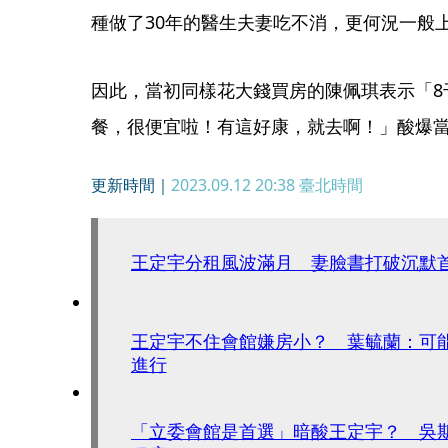
種做了30年的醫生夫妻吃不消，更何況一般
因此，當初同樣花大錢買房的陳佩琪表示「8
餐，很便宜啦！有這好康，就去啊！」酸爆
更新時間｜
2023.09.12 20:38
臺北時間
王定宇分租風波滿月 妻臉書打破沉默
王定宇不住會館嫌房小？ 葉毓蘭：可
進行
「立委會館是首選」暗酸王定宇？ 吳