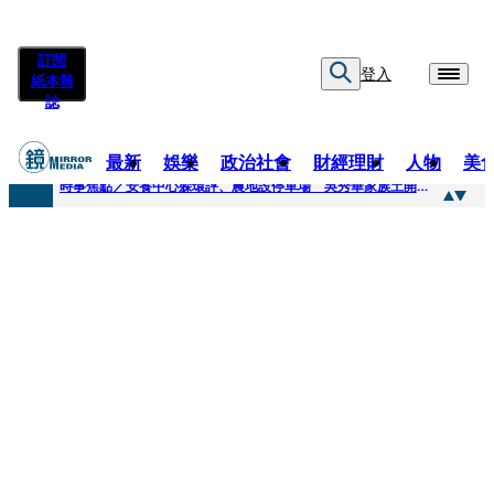
訂閱
登入
紙本雜
誌
最新
娛樂
政治社會
財經理財
人物
美
快訊
時事焦點／安養中心躲環評、農地設停車場 吳秀華家族土開爭議連環爆
快訊
凌晨曬懷念照惹哭網友 米可白感性告白：媽媽愛妳
快訊
有人利用上人信任掏空慈濟？ 張景森提2建議：這是在保護慈濟