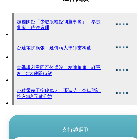
趙國帥控「少數股權控制董事會」 泰豐
董座：依法處理
台達電拚擴張 邀併購大律師當獨董
首季獲利重回百億盛況 友達董座：訂單
多、2大難題待解
台積電志工突破萬人 張淑芬：今年預計
投入3億元做公益
支持鏡週刊