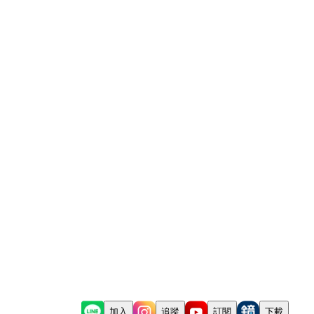
加入
追蹤
訂閱
下載