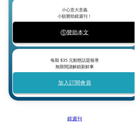
小心意大意義
小額贊助鏡週刊！
贊助本文
每期 $
35
元動態話題報導
無限閱讀解鎖新鮮事
加入訂閱會員
鏡週刊