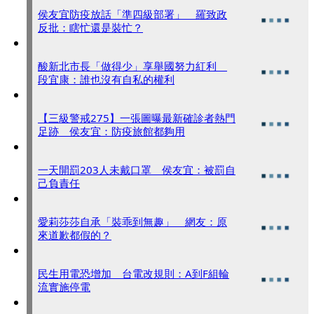
侯友宜防疫放話「準四級部署」 羅致政
反批：瞎忙還是裝忙？
酸新北市長「做得少」享舉國努力紅利
段宜康：誰也沒有自私的權利
【三級警戒275】一張圖曝最新確診者熱門
足跡 侯友宜：防疫旅館都夠用
一天開罰203人未戴口罩 侯友宜：被罰自
己負責任
愛莉莎莎自承「裝乖到無趣」 網友：原
來道歉都假的？
民生用電恐增加 台電改規則：A到F組輪
流實施停電