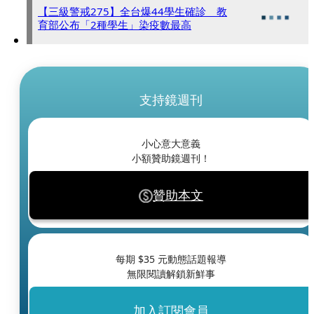
【三級警戒275】全台爆44學生確診 教
育部公布「2種學生」染疫數最高
支持鏡週刊
小心意大意義
小額贊助鏡週刊！
贊助本文
每期 $
35
元動態話題報導
無限閱讀解鎖新鮮事
加入訂閱會員