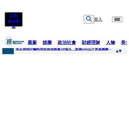
訂閱
登入
紙本雜
誌
最新
娛樂
政治社會
財經理財
人物
美
快訊
美女律師詐騙慈濟疫苗採購逾10億元 查獲232公斤黃金藏豪宅地板下
快訊
才爆「皮克敏」爭議又來！柯文哲生日照撞《VOGUE》 陳智菡遭轟侵權急改圖
快訊
SJ始源真的可以 驚喜現身早餐店認證應援 幽默提醒「記得常換照」