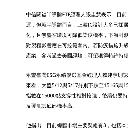
中信關鍵半導體ETF經理人張圭慧表示，目
運，但就半導體而言，上游IC設計大多已採
化，且無塵室環境可降低染疫機率，下游封
對製程影響應在可控範圍內。若防疫措施升
產業，參考過去美國經驗，可望獲得特許持
永豐臺灣ESG永續優選基金經理人賴建亨則
來看，大盤5/12與5/17分別下跌至15165
指數在15000點支撐性相對較強，後續仍要
反覆測試底部機率高。
他指出，目前總體市場主要疑慮有3，包括本