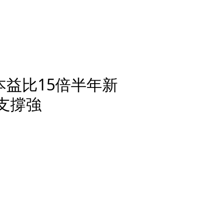
本益比15倍半年新
點支撐強