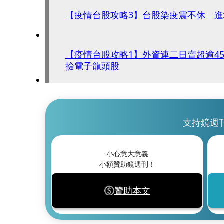
【疫情台股攻略3】台股染疫震不休 
【疫情台股攻略1】外資連二日賣超逾4
撿電子龍頭股
支持鏡週
小心意大意義
小額贊助鏡週刊！
贊助本文