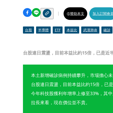
贊助本文
加入訂閱會
台股
半導體
ETF
本益比
武漢肺炎
確診
台股連日震盪，目前本益比約15倍，已是近
本土新增確診病例持續攀升，市場擔心未
台股連日震盪，目前本益比約15倍，已
今年科技股獲利年增率上修至33%，其
拉長來看，現在價位並不貴。