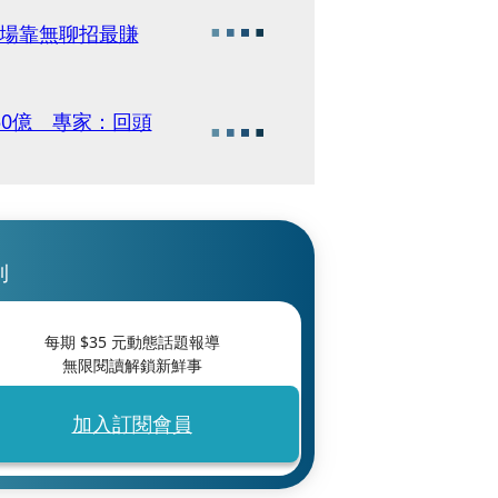
進場靠無聊招最賺
50億 專家：回頭
刊
每期 $
35
元動態話題報導
無限閱讀解鎖新鮮事
加入訂閱會員