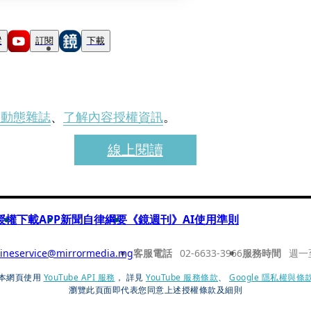
蹤
訂閱
下載
刊動態雜誌
、
了解內容授權資訊
。
線上閱讀
授權
下載APP
新聞自律綱要
《鏡週刊》AI使用準則
ineservice@mirrormedia.mg
客服電話
02-6633-3966
服務時間
週一
本網頁使用
YouTube API 服務
， 詳見
YouTube 服務條款
、
Google 隱私權與條
瀏覽此頁面即代表您同意上述授權條款及細則