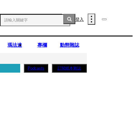
登入
瑪法達
專欄
動態雜誌
訂閱紙本雜誌
Podcasts