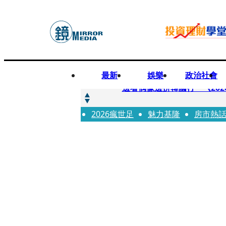
最新
娛樂
政治社會
快訊
邊看偶像邊拚韓國行 《2026
2026瘋世足
快訊
魅力基隆
房市熱
代誌大條火急跳船？ 宏碁派
快訊
一句「請回去坐好」 特教生