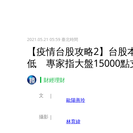
2021.05.21 05:59
臺北時間
【疫情台股攻略2】台股
低 專家指大盤15000
財經理財
文
歐陽善玲
攝影
林育緯