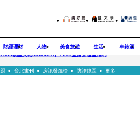
財經理財
人物
美食旅遊
生活
車錶酒
 SBS歌謠大戰SUMMER》TVBS直播祭追星福利
話題
台北畫刊
房訊發燒榜
防詐鏡區
更多
任李文詳接掌兆基屋管2天就喊撤出！
持斷掃把戳女代課老師眼睛大失血近失明