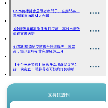
Delta傳播鏈含居隔者串門子、宮廟問事
專家嘆負面教材大合輯
3診所藥局爆亂造冊濫打疫苗 高雄市府依
偽造文書送辦
41萬劑莫德納疫苗抵台時間曝光 陳宗
彥：簡訊實聯制非完整疫調工具
【全台三級警戒】家禽屠宰場群聚展開2
篩 侯友宜：明起長者可預約打莫德納
支持鏡週刊