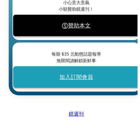
小心意大意義
小額贊助鏡週刊！
贊助本文
每期 $
35
元動態話題報導
無限閱讀解鎖新鮮事
加入訂閱會員
鏡週刊