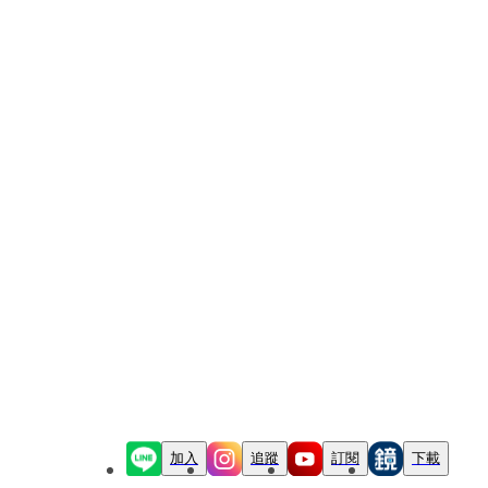
加入
追蹤
訂閱
下載