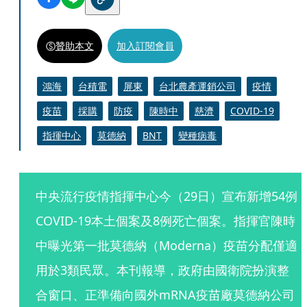
贊助本文
加入訂閱會員
鴻海
台積電
屏東
台北農產運銷公司
疫情
疫苗
採購
防疫
陳時中
慈濟
COVID-19
指揮中心
莫德納
BNT
變種病毒
中央流行疫情指揮中心今（29日）宣布新增54例
COVID-19本土個案及8例死亡個案。指揮官陳時
中曝光第一批莫德納（Moderna）疫苗分配僅適
用於3類民眾。本刊報導，政府由國衛院扮演整
合窗口、正準備向國外mRNA疫苗廠莫德納公司