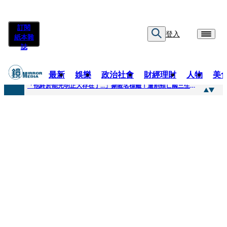
訂閱
登入
紙本雜
誌
最新
娛樂
政治社會
財經理財
人物
美
快訊
「他終於能光明正大存在了...」撕匿名標籤！遭割頸亡國三生「楊承勳」真名解禁 乾妹法庭抗辯引眾怒
快訊
12歲女兒天天幫化妝 孫儷有個專屬化妝師還讚媽媽底子好
快訊
相機忘在澎湖民宿被誤當垃圾丟！百萬YTR衝掩埋場直播「開挖50噸垃圾山」 怕私人片外流...