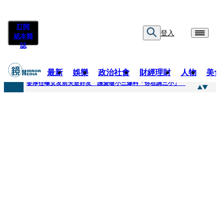
訂閱
登入
紙本雜
誌
最新
娛樂
政治社會
財經理財
人物
美
快訊
姜厚任曝女友前夫是好友 護愛嗆小三爆料「你在講三小」
快訊
劉畊宏將登《披荊斬棘》call周杰倫求救 周董「3字建議」他無奈：這不是健美比賽！
快訊
【台中戰局特輯】何欣純支持度暴增 藍營民調老劇本急救援