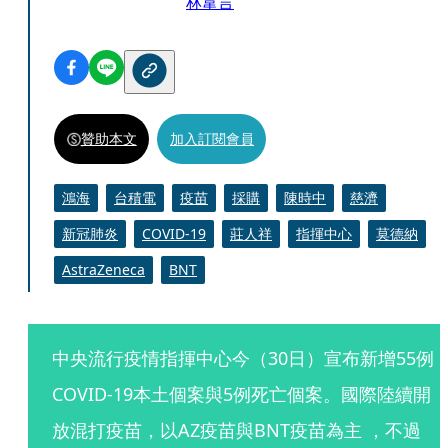
林韋言
贊助本文
加入訂閱會員
鴻海
台積電
疫苗
採購
陳時中
慈濟
新冠肺炎
COVID-19
莊人祥
指揮中心
莫德納
AstraZeneca
BNT
中央流行疫情指揮中心今（30日）宣布新增55例
COVID-19本土個案與5例死亡個案。國際陸續開
放混打疫苗，以AZ疫苗與BNT疫苗為主 ，不過