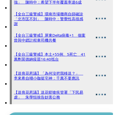
強」 陳時中：希望下半年覆蓋率達6成
【全台三級警戒】環南市場攤商自篩確診
「北市匡不到」 陳時中：警覺性高很感
謝
【全台三級警戒】屏東Delta病毒+1 個案
曾與中鏢計程車司機共餐
【全台三級警戒】本土+55例、5死亡 41
萬劑莫德納疫苗16:40抵台
【送喪花惹議】「為何沒把我移送？」
李來希自嘲小咖挺宅神：千萬不要應訊
【送喪花惹議】送花籃嗆疾管署「下民易
虐」 朱學恒挨告妨害公務