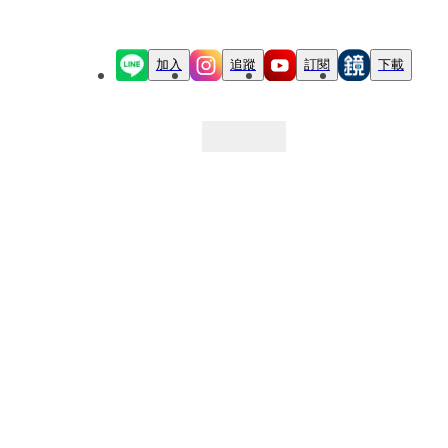
加入
追蹤
訂閱
下載
最新文章