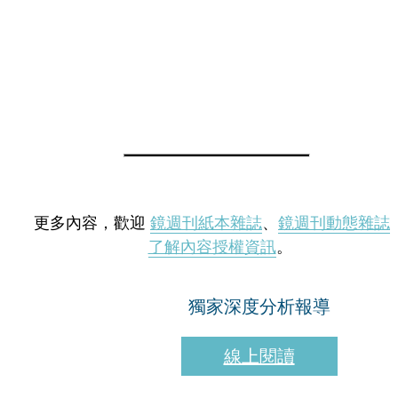
更多內容，歡迎
鏡週刊紙本雜誌
、
鏡週刊動態雜誌
了解內容授權資訊
。
獨家深度分析報導
線上閱讀