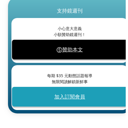
支持鏡週刊
小心意大意義
小額贊助鏡週刊！
贊助本文
每期 $
35
元動態話題報導
無限閱讀解鎖新鮮事
加入訂閱會員