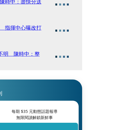
 陳時中：盡快分送
約 指揮中心曝改打
源不明 陳時中：整
刊
每期 $
35
元動態話題報導
無限閱讀解鎖新鮮事