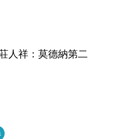
莊人祥：莫德納第二
員