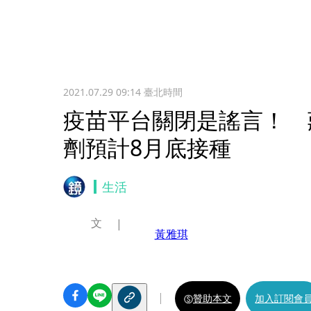
2021.07.29 09:14
臺北時間
疫苗平台關閉是謠言！ 
劑預計8月底接種
生活
文
黃雅琪
贊助本文
加入訂閱會