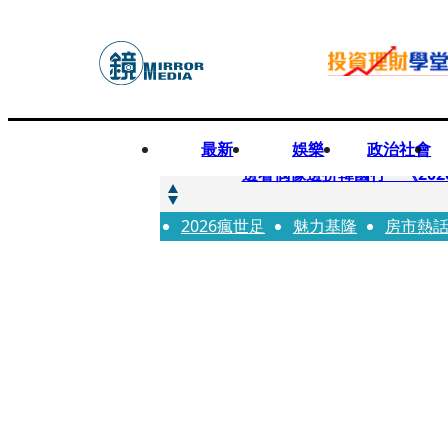
最新
娛樂
政治社會
快訊
邊看偶像邊拚韓國行 《2026
2026瘋世足
快訊
魅力基隆
房市熱
代誌大條火急跳船？ 宏碁派
快訊
一句「請回去坐好」 特教生