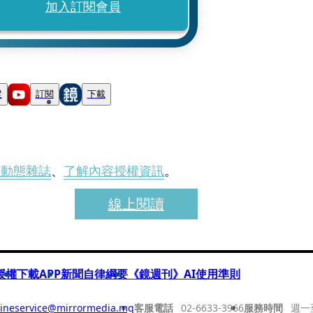
加入訂閱會員
蹤
訂閱
下載
刊動態雜誌
、
了解內容授權資訊
。
線上閱讀
授權
下載APP
新聞自律綱要
《鏡週刊》AI使用準則
ineservice@mirrormedia.mg
客服電話
02-6633-3966
服務時間
週一