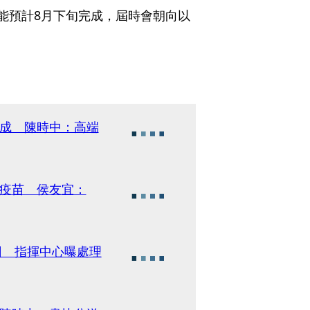
能預計8月下旬完成，屆時會朝向以
3成 陳時中：高端
有疫苗 侯友宜：
回 指揮中心曝處理