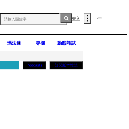
登入
瑪法達
專欄
動態雜誌
訂閱紙本雜誌
Podcasts