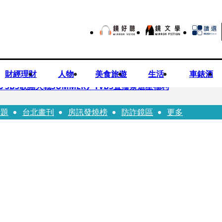
財經理財
人物
美食旅遊
生活
車錶酒
 SBS歌謠大戰SUMMER》TVBS直播祭追星福利
話題
台北畫刊
房訊發燒榜
防詐鏡區
更多
任李文詳接掌兆基屋管2天就喊撤出！
持斷掃把戳女代課老師眼睛大失血近失明