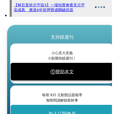
【林百里拚元宇宙3】一場拍賣會看見元宇
宙成真 廣達6年前押寶成關鍵武器
支持鏡週刊
小心意大意義
小額贊助鏡週刊！
贊助本文
每期 $
35
元動態話題報導
無限閱讀解鎖新鮮事
加入訂閱會員