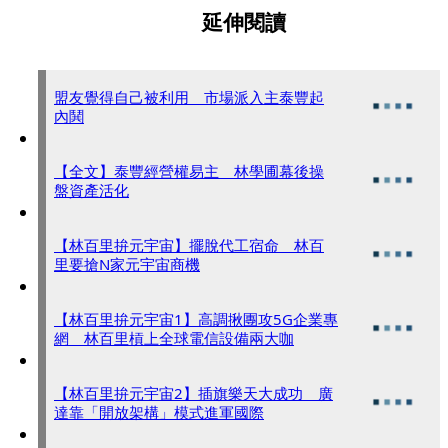
延伸閱讀
盟友覺得自己被利用 市場派入主泰豐起
內鬨
【全文】泰豐經營權易主 林學圃幕後操
盤資產活化
【林百里拚元宇宙】擺脫代工宿命 林百
里要搶N家元宇宙商機
【林百里拚元宇宙1】高調揪團攻5G企業專
網 林百里槓上全球電信設備兩大咖
【林百里拚元宇宙2】插旗樂天大成功 廣
達靠「開放架構」模式進軍國際