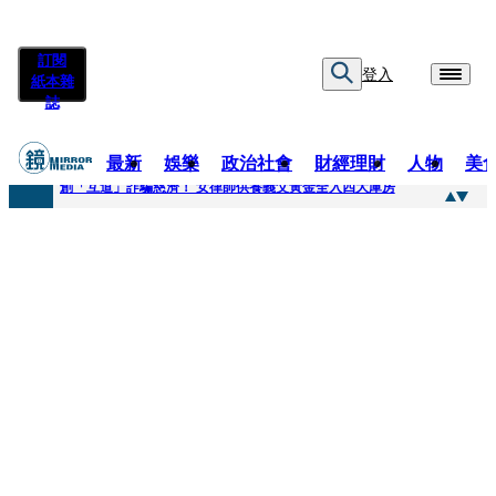
訂閱
登入
紙本雜
誌
最新
娛樂
政治社會
財經理財
人物
美
快訊
創「互道」詐騙慈濟！ 女律師供養義父黃金全入四大庫房
快訊
前時力黨魁表態「反對刪公視預算」 盼在野三思：改凍結處理受質疑項目
快訊
六強片齊聚桃影 小薰《祖先鬼》回桃影娘家 《長安的荔枝》桃影加映一票難求