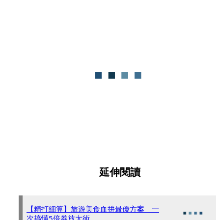
延伸閱讀
【精打細算】旅遊美食血拚最優方案 一
次搞懂5倍券放大術