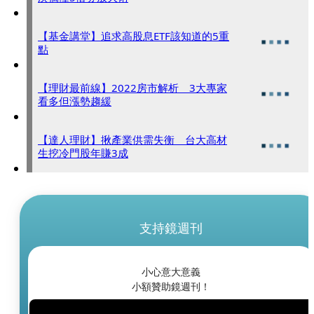
【基金講堂】追求高股息ETF該知道的5重
點
【理財最前線】2022房市解析 3大專家
看多但漲勢趨緩
【達人理財】揪產業供需失衡 台大高材
生挖冷門股年賺3成
支持鏡週刊
小心意大意義
小額贊助鏡週刊！