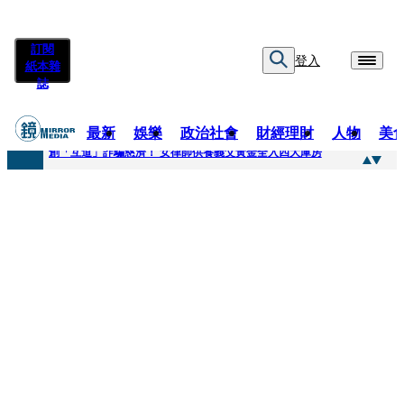
訂閱
登入
紙本雜
誌
最新
娛樂
政治社會
財經理財
人物
美
快訊
創「互道」詐騙慈濟！ 女律師供養義父黃金全入四大庫房
快訊
前時力黨魁表態「反對刪公視預算」 盼在野三思：改凍結處理受質疑項目
快訊
六強片齊聚桃影 小薰《祖先鬼》回桃影娘家 《長安的荔枝》桃影加映一票難求