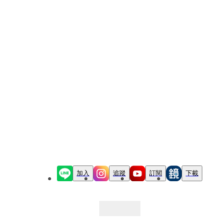
加入
追蹤
訂閱
下載
最新文章