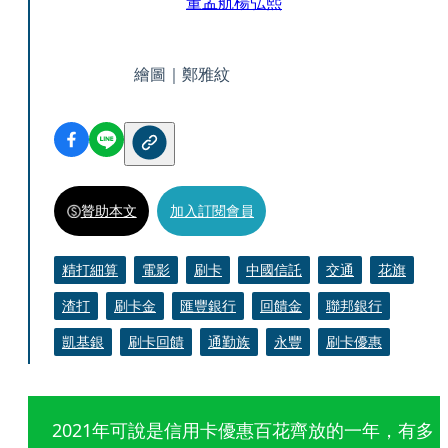
董孟航
楊弘熙
繪圖｜鄭雅紋
贊助本文
加入訂閱會員
精打細算
電影
刷卡
中國信託
交通
花旗
渣打
刷卡金
匯豐銀行
回饋金
聯邦銀行
凱基銀
刷卡回饋
通勤族
永豐
刷卡優惠
2021年可說是信用卡優惠百花齊放的一年，有多