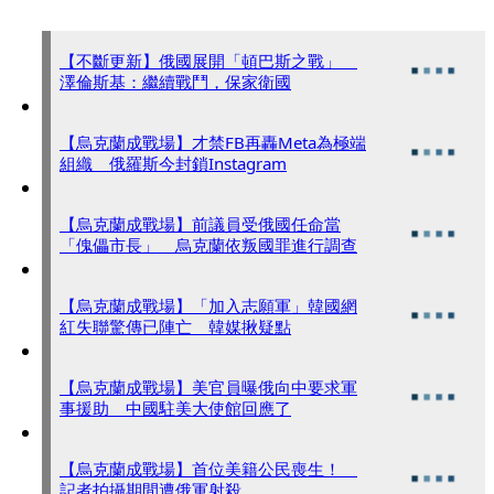
【不斷更新】俄國展開「頓巴斯之戰」
澤倫斯基：繼續戰鬥，保家衛國
【烏克蘭成戰場】才禁FB再轟Meta為極端
組織 俄羅斯今封鎖Instagram
【烏克蘭成戰場】前議員受俄國任命當
「傀儡市長」 烏克蘭依叛國罪進行調查
【烏克蘭成戰場】「加入志願軍」韓國網
紅失聯驚傳已陣亡 韓媒揪疑點
【烏克蘭成戰場】美官員曝俄向中要求軍
事援助 中國駐美大使館回應了
【烏克蘭成戰場】首位美籍公民喪生！
記者拍攝期間遭俄軍射殺