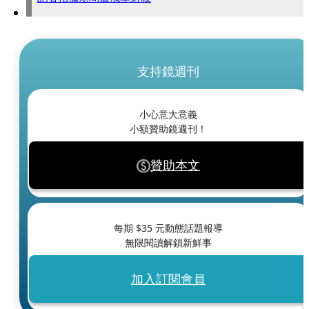
支持鏡週刊
小心意大意義
小額贊助鏡週刊！
贊助本文
每期 $
35
元動態話題報導
無限閱讀解鎖新鮮事
加入訂閱會員