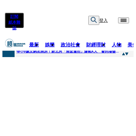
訂閱
登入
紙本雜
誌
最新
娛樂
政治社會
財經理財
人物
美
快訊
帶小9歲女網友開房！新北男「無套遭拒」爆氣K人 警到場傻眼搜到手銬、改造槍
快訊
natori再訪台北人氣爆棚 〈Overdose〉一響全場尖叫「I Love You Taipei」
快訊
42歲情色片女星宣布閃嫁「前職棒投手」！ 她甜讚老公「投球速度快」：擄獲我的心