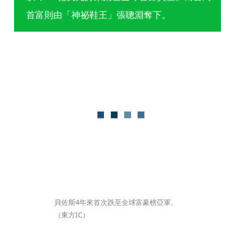
首富則由「神祕鞋王」張聰淵奪下。
貝佐斯4年來首次跌至全球富豪榜亞軍。
（東方IC）