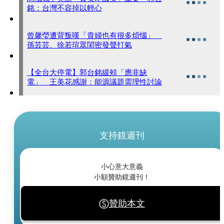
銘：台灣不容掉以輕心
曾馨瑩遭背叛嘆「貴婦也有很多煩惱」
孫芸芸、徐若瑄眾閨密發聲打氣
【全台大停電】郭台銘緩頰「應非缺
電」 王美花感謝：能源議題需理性討論
支持鏡週刊
小心意大意義
小額贊助鏡週刊！
贊助本文