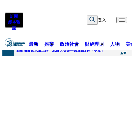
訂閱
登入
紙本雜
誌
最新
娛樂
政治社會
財經理財
人物
美
快訊
酒駕加毒駕危險上路 北市大安警一週連破2起「雙駕」
快訊
Ozone黃文廷、FEniX夏浦洋組「神隊友」 邱以太、林亭莉熱血狂奔殺青淚崩
快訊
AKIRA台北唱到一半突收兒子告白「爸爸I LOVE YOU」 驚喜林志玲同步曝光父親節「披薩蛋糕」