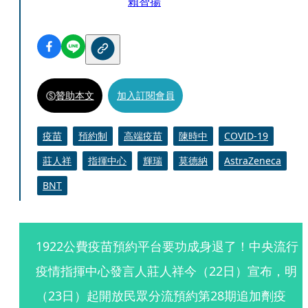
賴智揚
贊助本文
加入訂閱會員
疫苗
預約制
高端疫苗
陳時中
COVID-19
莊人祥
指揮中心
輝瑞
莫德納
AstraZeneca
BNT
1922公費疫苗預約平台要功成身退了！中央流行
疫情指揮中心發言人莊人祥今（22日）宣布，明
（23日）起開放民眾分流預約第28期追加劑疫