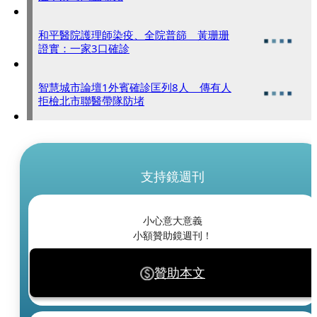
和平醫院護理師染疫、全院普篩 黃珊珊
證實：一家3口確診
智慧城市論壇1外賓確診匡列8人 傳有人
拒檢北市聯醫帶隊防堵
支持鏡週刊
小心意大意義
小額贊助鏡週刊！
贊助本文