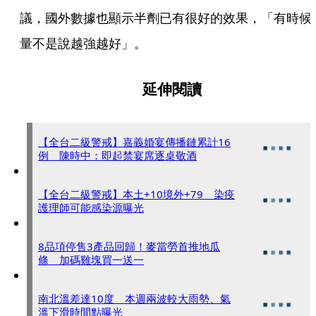
議，國外數據也顯示半劑已有很好的效果，「有時候
量不是說越強越好」。
延伸閱讀
【全台二級警戒】嘉義婚宴傳播鏈累計16
例 陳時中：即起禁宴席逐桌敬酒
【全台二級警戒】本土+10境外+79 染疫
護理師可能感染源曝光
8品項停售3產品回歸！麥當勞首推地瓜
條 加碼雞塊買一送一
南北溫差達10度 本週兩波較大雨勢、氣
溫下滑時間點曝光