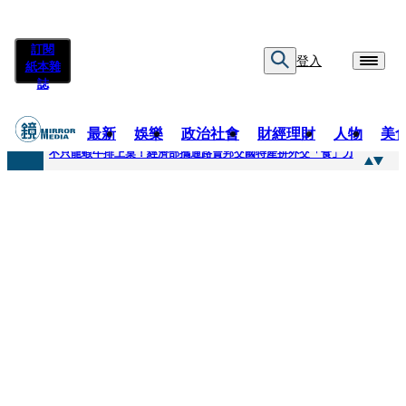
訂閱
登入
紙本雜
誌
最新
娛樂
政治社會
財經理財
人物
美
快訊
不只龍蝦牛排上桌！經濟部攜通路賣邦交國特產拚外交「食」力
快訊
Dreamcatcher韓東忍住零食誘惑 笑喊「意志力戰勝食慾」10月台北開唱
快訊
高胥崴演副隊長巧合撞名〈里昂〉 笑喊終於當一回「顏值擔當」