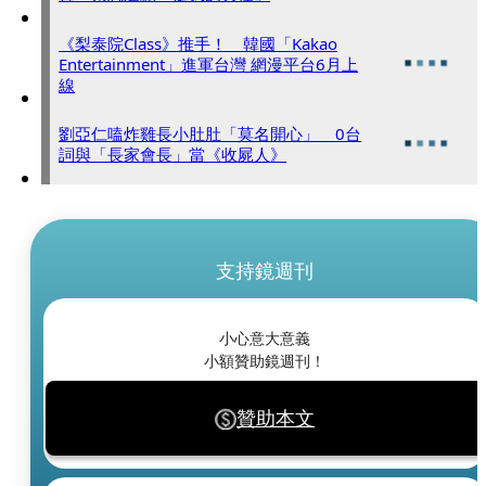
《梨泰院Class》推手！ 韓國「Kakao
Entertainment」進軍台灣 網漫平台6月上
線
劉亞仁嗑炸雞長小肚肚「莫名開心」 0台
詞與「長家會長」當《收屍人》
支持鏡週刊
小心意大意義
小額贊助鏡週刊！
贊助本文