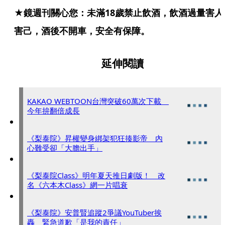
★鏡週刊關心您：未滿18歲禁止飲酒，飲酒過量害人
害己，酒後不開車，安全有保障。
延伸閱讀
KAKAO WEBTOON台灣突破60萬次下載
今年拚翻倍成長
《梨泰院》昇權變身綁架犯狂揍影帝 內
心難受卻「大膽出手」
《梨泰院Class》明年夏天推日劇版！ 改
名《六本木Class》網一片唱衰
《梨泰院》安普賢追蹤2爭議YouTuber挨
轟 緊急道歉「是我的責任」