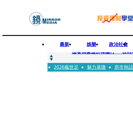
最新
娛樂
政治社會
快訊
邊看偶像邊拚韓國行 《2026
2026瘋世足
快訊
魅力基隆
房市熱
代誌大條火急跳船？ 宏碁派
快訊
一句「請回去坐好」 特教生