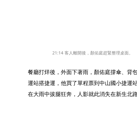
21:14 客人離開後，顏佑庭趕緊整理桌面。
餐廳打烊後，外面下著雨，顏佑庭撐傘、背包
運站搭捷運，他買了單程票到中山國小捷運
在大雨中拔腿狂奔，人影就此消失在新生北