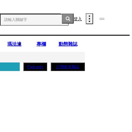
登入
瑪法達
專欄
動態雜誌
訂閱紙本雜誌
Podcasts