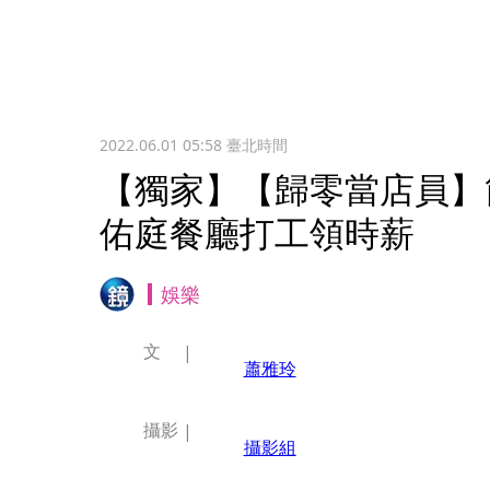
2022.06.01 05:58
臺北時間
【獨家】【歸零當店員】
佑庭餐廳打工領時薪
娛樂
文
蕭雅玲
攝影
攝影組