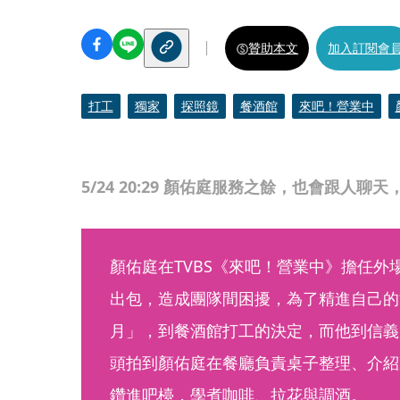
贊助本文
加入訂閱會
打工
獨家
探照鏡
餐酒館
來吧！營業中
5/24 20:29 顏佑庭服務之餘，也會跟人聊
顏佑庭在TVBS《來吧！營業中》擔任外
出包，造成團隊間困擾，為了精進自己的
月」，到餐酒館打工的決定，而他到信義
頭拍到顏佑庭在餐廳負責桌子整理、介紹
鑽進吧檯，學煮咖啡、拉花與調酒。