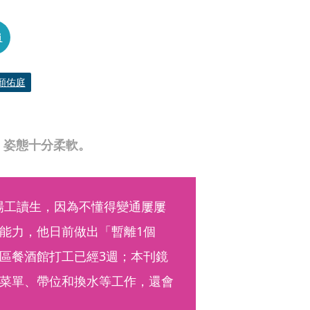
員
顏佑庭
天，姿態十分柔軟。
場工讀生，因為不懂得變通屢屢
能力，他日前做出「暫離1個
區餐酒館打工已經3週；本刊鏡
菜單、帶位和換水等工作，還會