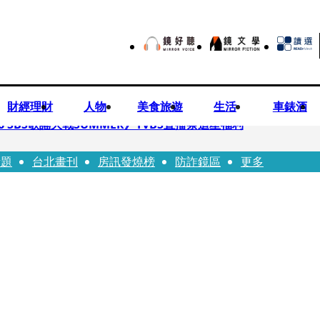
財經理財
人物
美食旅遊
生活
車錶酒
 SBS歌謠大戰SUMMER》TVBS直播祭追星福利
話題
台北畫刊
房訊發燒榜
防詐鏡區
更多
任李文詳接掌兆基屋管2天就喊撤出！
持斷掃把戳女代課老師眼睛大失血近失明