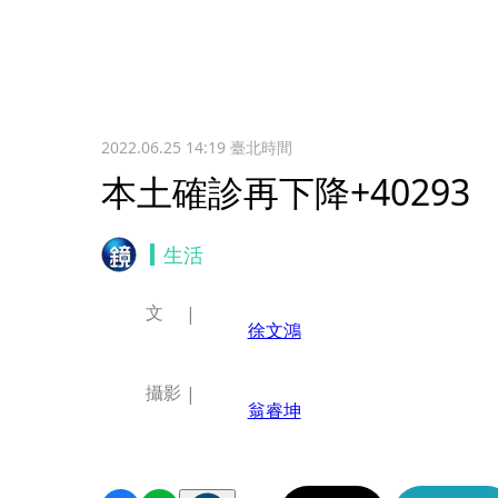
2022.06.25 14:19
臺北時間
本土確診再下降+40293
生活
文
徐文鴻
攝影
翁睿坤