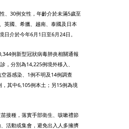
男性、30例女性，年齡介於未滿5歲至
利、英國、希臘、越南、泰國及日本
境日介於今年6月1日至6月24日。
0,344例新型冠狀病毒肺炎相關通報
3例確診，分別為14,225例境外移入、
例航空器感染、1例不明及14例調查
病例，其中6,105例本土；另15例為境
疫苗接種，落實手部衛生、咳嗽禮節
動、活動或集會，避免出入人多擁擠