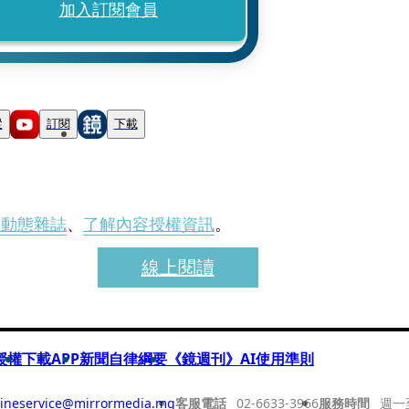
加入訂閱會員
蹤
訂閱
下載
刊動態雜誌
、
了解內容授權資訊
。
線上閱讀
授權
下載APP
新聞自律綱要
《鏡週刊》AI使用準則
ineservice@mirrormedia.mg
客服電話
02-6633-3966
服務時間
週一