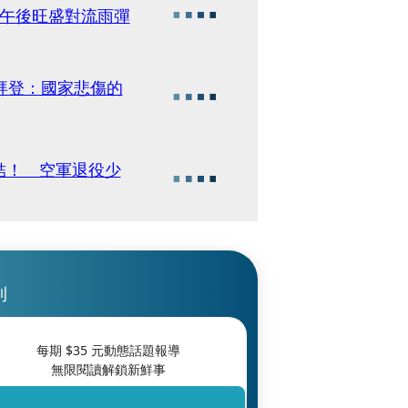
防午後旺盛對流雨彈
拜登：國家悲傷的
結！ 空軍退役少
刊
每期 $
35
元動態話題報導
無限閱讀解鎖新鮮事