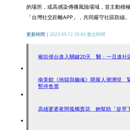
的場所，或高感染傳播風險場域，並主動積
「台灣社交距離APP」，共同嚴守社區防線
更新時間｜
2023.09.12 20:43
臺北時間
猴痘侵台進入關鍵20天 醫：一旦進社
南美館《地獄與幽魂》開展人潮湧現 
暫停售票
高雄婆婆夜間孤獨賣花 她幫助「提早