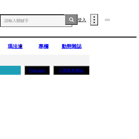
登入
瑪法達
專欄
動態雜誌
訂閱紙本雜誌
Podcasts