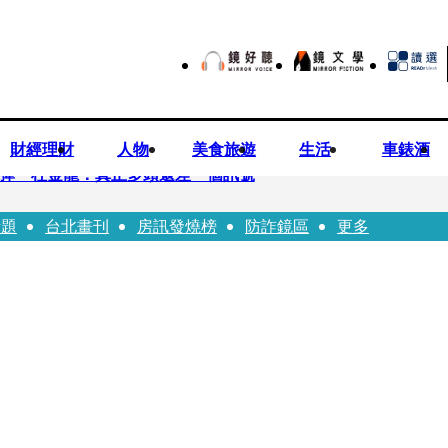
財經理財
人物
美食旅遊
生活
車錶酒
後反彈 杜金龍：真正多頭還差一個訊號
話題
台北畫刊
房訊發燒榜
防詐鏡區
更多
 唐綺陽
折斷掃把刺傷老師 女老師眼球重創恐失明