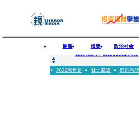
最新
娛樂
政治社會
快訊
錢鏡你家1／急跌8800點
2026瘋世足
快訊
魅力基隆
房市熱
鏡大咖／一起往好命路出發
快訊
台中國一特教生暑輔失控！