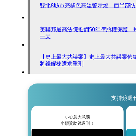
雙北8縣市亮橘色高溫警示燈 西半部
美聯邦最高法院推翻50年墮胎權保護 
一天
【史上最大共諜案】史上最大共諜案偵
將錢耀棟遭求重刑
支持鏡週
小心意大意義
小額贊助鏡週刊！