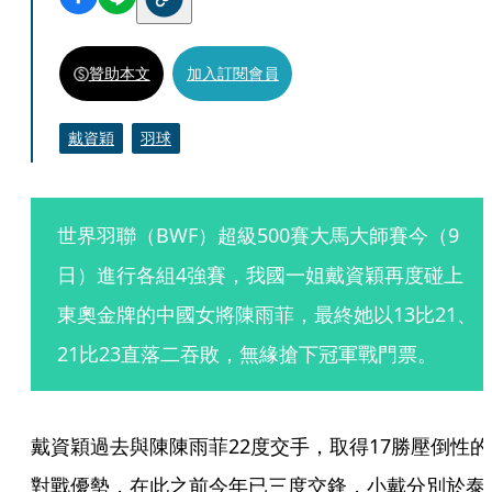
贊助本文
加入訂閱會員
戴資穎
羽球
世界羽聯（BWF）超級500賽大馬大師賽今（9
日）進行各組4強賽，我國一姐戴資穎再度碰上
東奧金牌的中國女將陳雨菲，最終她以13比21、
21比23直落二吞敗，無緣搶下冠軍戰門票。
戴資穎過去與陳陳雨菲22度交手，取得17勝壓倒性的
對戰優勢，在此之前今年已三度交鋒，小戴分別於泰