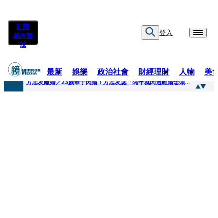
訂閱
登入
紙本雜
誌
最新
娛樂
政治社會
財經理財
人物
美
快訊
方志友離婚／23歲奉子閃婚！方志友認「隔年就閃過離婚念頭」 昔車內曖昧吳念軒風波再被挖
快訊
方志友宣佈離婚楊銘威！婚變傳聞半年成真 女星直言不震驚早曝「和平分開內幕」
快訊
「棄貓星二代」舊帳連爆 又被控欠25萬日圓