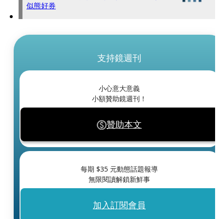
似熊好券
支持鏡週刊
小心意大意義
小額贊助鏡週刊！
贊助本文
每期 $
35
元動態話題報導
無限閱讀解鎖新鮮事
加入訂閱會員