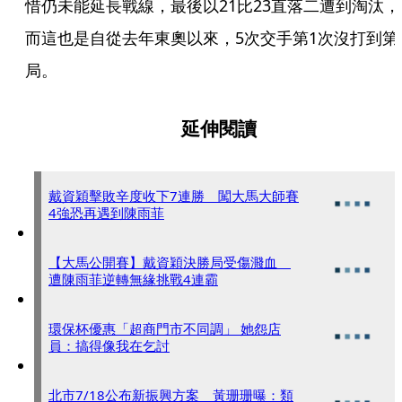
惜仍未能延長戰線，最後以21比23直落二遭到淘汰，
而這也是自從去年東奧以來，5次交手第1次沒打到第
局。
延伸閱讀
戴資穎擊敗辛度收下7連勝 闖大馬大師賽
4強恐再遇到陳雨菲
【大馬公開賽】戴資穎決勝局受傷濺血
遭陳雨菲逆轉無緣挑戰4連霸
環保杯優惠「超商門市不同調」 她怨店
員：搞得像我在乞討
北市7/18公布新振興方案 黃珊珊曝：類