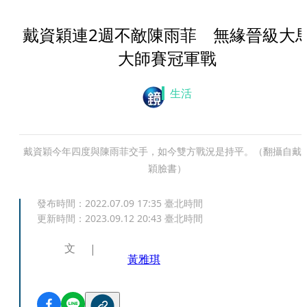
戴資穎連2週不敵陳雨菲 無緣晉級大
大師賽冠軍戰
生活
戴資穎今年四度與陳雨菲交手，如今雙方戰況是持平。（翻攝自戴
穎臉書）
發布時間：
2022.07.09 17:35
臺北時間
更新時間：
2023.09.12 20:43
臺北時間
文
黃雅琪