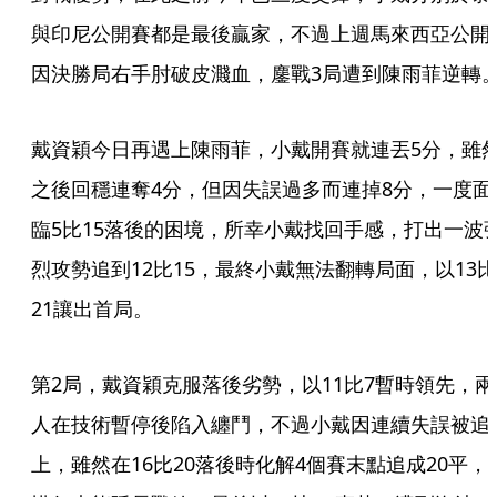
與印尼公開賽都是最後贏家，不過上週馬來西亞公開
因決勝局右手肘破皮濺血，鏖戰3局遭到陳雨菲逆轉
戴資穎今日再遇上陳雨菲，小戴開賽就連丟5分，雖
之後回穩連奪4分，但因失誤過多而連掉8分，一度面
臨5比15落後的困境，所幸小戴找回手感，打出一波
烈攻勢追到12比15，最終小戴無法翻轉局面，以13比
21讓出首局。
第2局，戴資穎克服落後劣勢，以11比7暫時領先，兩
人在技術暫停後陷入纏鬥，不過小戴因連續失誤被追
上，雖然在16比20落後時化解4個賽末點追成20平，