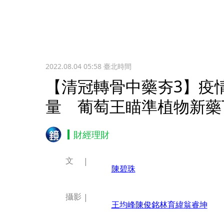
2022.08.04 05:58
臺北時間
【清冠轉骨中藥夯3】疫
量 葡萄王瞄準植物新藥
財經理財
文
陳碧珠
攝影
王均峰
陳俊銘
林育緯
翁睿坤