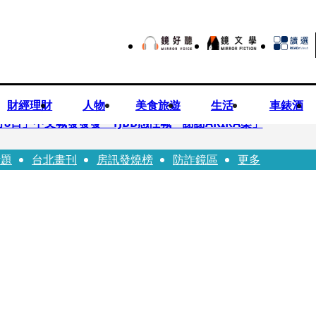
財經理財
人物
美食旅遊
生活
車錶酒
月8日」中文喊發發發 TJBB感性喊「謝謝AKIRA桑」
話題
台北畫刊
房訊發燒榜
防詐鏡區
更多
律師列3款嗆：陳時中唯一擋的叫科興
低谷 「遭親弟賞巴掌、父親出軌自己閨密」辛酸人生曝光