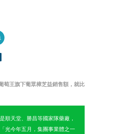
員
葡萄王旗下葡眾樟芝益銷售額，就比
是順天堂、勝昌等國家隊藥廠，
「光今年五月，集團事業體之一