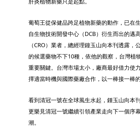
肝炎植物新藥只是起點。
葡萄王從保健品跨足植物新藥的動作，已在生
自生物技術開發中心（DCB）衍生而出的邁
（CRO）業者，總經理鐘玉山向本刊透露，公
的候選藥物不下10種，依他的觀察，台灣植
重要關鍵。台灣市場太小，廠商最好借力使
擇適當時機與國際藥廠合作，以一棒接一棒
看到清冠一號在全球風生水起，鍾玉山向本
更樂見清冠一號繼續引領產業走向下一個序
潮。