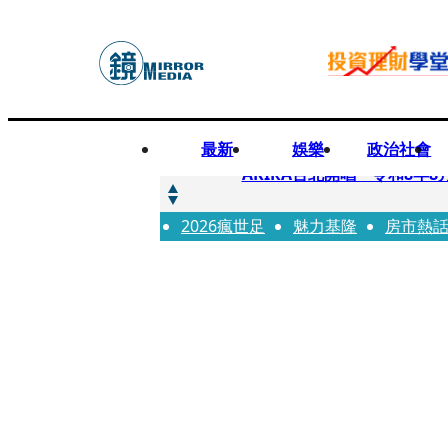
最新
娛樂
政治社會
快訊
AKIRA台北開唱「令和8年8
2026瘋世足
快訊
魅力基隆
房市熱
台灣新冠期間沒疫苗可打？ 
快訊
沉寂12年…鐵肺歌后遇人生