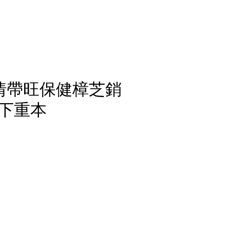
情帶旺保健樟芝銷
下重本