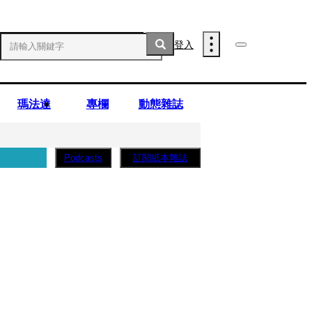
登入
瑪法達
專欄
動態雜誌
訂閱紙本雜誌
Podcasts