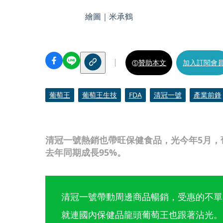
繪圖｜米承鶴
贊助本文
加入訂閱會
葡萄王
葡萄王生技
FDA
清冠一號
產業前鋒
清冠一號熱銷也帶旺保健食品，光今年5月，
去年同期成長95%。
清冠一號帶動周邊商品暢銷，受惠的不單
就連國內保健品龍頭葡萄王也跟著沾光。