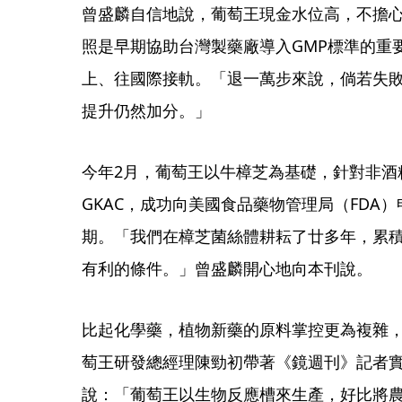
曾盛麟自信地說，葡萄王現金水位高，不擔
照是早期協助台灣製藥廠導入GMP標準的重
上、往國際接軌。「退一萬步來說，倘若失
提升仍然加分。」
今年2月，葡萄王以牛樟芝為基礎，針對非酒
GKAC，成功向美國食品藥物管理局（FDA
期。「我們在樟芝菌絲體耕耘了廿多年，累
有利的條件。」曾盛麟開心地向本刊說。
比起化學藥，植物新藥的原料掌控更為複雜
萄王研發總經理陳勁初帶著《鏡週刊》記者
說：「葡萄王以生物反應槽來生產，好比將