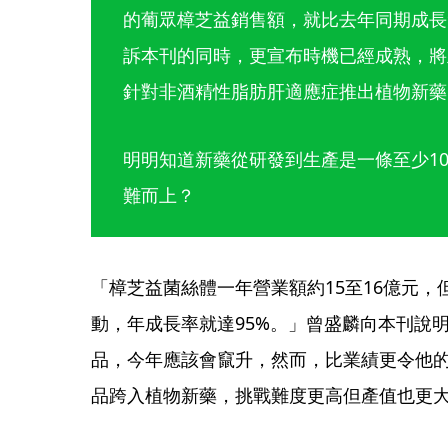
的葡眾樟芝益銷售額，就比去年同期成長
訴本刊的同時，更宣布時機已經成熟，將
針對非酒精性脂肪肝適應症推出植物新藥G
明明知道新藥從研發到生產是一條至少1
難而上？
「樟芝益菌絲體一年營業額約15至16億元，
動，年成長率就達95%。」曾盛麟向本刊說
品，今年應該會竄升，然而，比業績更令他的
品跨入植物新藥，挑戰難度更高但產值也更