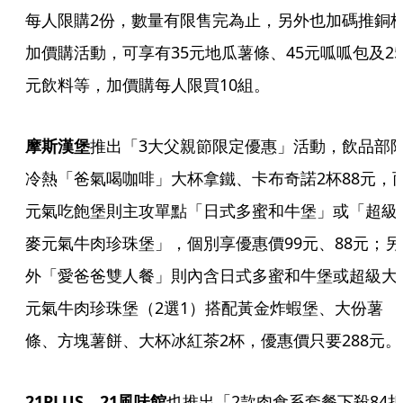
每人限購2份，數量有限售完為止，另外也加碼推銅
加價購活動，可享有35元地瓜薯條、45元呱呱包及25
元飲料等，加價購每人限買10組。
摩斯漢堡
推出「3大父親節限定優惠」活動，飲品部
冷熱「爸氣喝咖啡」大杯拿鐵、卡布奇諾2杯88元，
元氣吃飽堡則主攻單點「日式多蜜和牛堡」或「超級
麥元氣牛肉珍珠堡」，個別享優惠價99元、88元；另
外「愛爸爸雙人餐」則內含日式多蜜和牛堡或超級大
元氣牛肉珍珠堡（2選1）搭配黃金炸蝦堡、大份薯
條、方塊薯餅、大杯冰紅茶2杯，優惠價只要288元。
21PLUS、21風味館
也推出「2款肉食系套餐下殺84