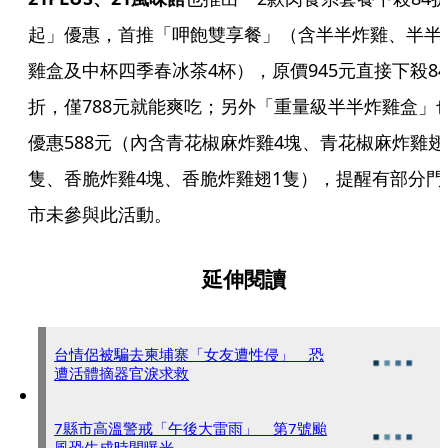
起」優惠，首推「呷飽雙享餐」（含半半炸雞、半半
雞盒及中杯四季春冰茶4杯），原價945元直接下殺84
折，僅788元就能爽吃；另外「重量級半半炸雞盒」
優惠588元（內含青花椒麻炸雞4塊、青花椒麻炸雞翅
隻、香脆炸雞4塊、香脆炸雞翅1隻），提醒有部分門
市未參與此活動。
延伸閱讀
台情侶被騙去柬埔寨「女友遭性侵」 恐
遭活體摘器官淚求救
7縣市高溫警戒「午後大雷雨」 第7號颱
風恐生成時間曝光