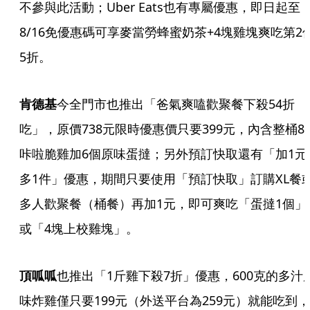
不參與此活動；Uber Eats也有專屬優惠，即日起至
8/16免優惠碼可享麥當勞蜂蜜奶茶+4塊雞塊爽吃第2
5折。
肯德基
今全門市也推出「爸氣爽嗑歡聚餐下殺54折
吃」，原價738元限時優惠價只要399元，內含整桶8
咔啦脆雞加6個原味蛋撻；另外預訂快取還有「加1元
多1件」優惠，期間只要使用「預訂快取」訂購XL餐
多人歡聚餐（桶餐）再加1元，即可爽吃「蛋撻1個」
或「4塊上校雞塊」。
頂呱呱
也推出「1斤雞下殺7折」優惠，600克的多汁
味炸雞僅只要199元（外送平台為259元）就能吃到，