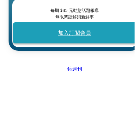
每期 $
35
元動態話題報導
無限閱讀解鎖新鮮事
加入訂閱會員
鏡週刊