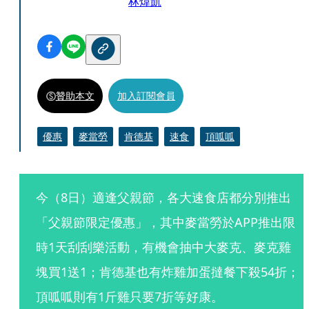
林煒凱
贊助本文
加入訂閱會員
優惠
麥當勞
肯德基
速食
頂呱呱
今（8日）適逢父親節，各大速食店都分別推出
「父親節限定優惠」，其中麥當勞於APP推出限
時1天刮刮樂活動，有機會抽中大麥克、麥克雞
塊買1送1；肯德基也有炸雞加蛋撻餐下殺54折；
頂呱呱則有1斤雞只要7折等好康。