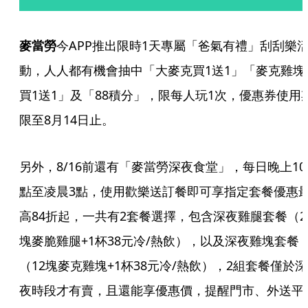
麥當勞
今APP推出限時1天專屬「爸氣有禮」刮刮樂
動，人人都有機會抽中「大麥克買1送1」「麥克雞塊
買1送1」及「88積分」，限每人玩1次，優惠券使用
限至8月14日止。
另外，8/16前還有「麥當勞深夜食堂」，每日晚上10
點至凌晨3點，使用歡樂送訂餐即可享指定套餐優惠
高84折起，一共有2套餐選擇，包含深夜雞腿套餐（2
塊麥脆雞腿+1杯38元冷/熱飲），以及深夜雞塊套餐
（12塊麥克雞塊+1杯38元冷/熱飲），2組套餐僅於深
夜時段才有賣，且還能享優惠價，提醒門市、外送平