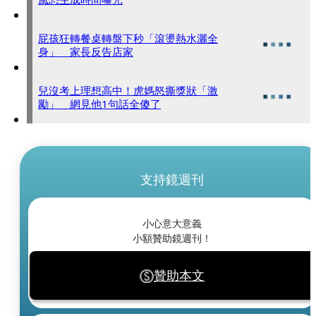
屁孩狂轉餐桌轉盤下秒「滾燙熱水灑全
身」 家長反告店家
兒沒考上理想高中！虎媽怒撕獎狀「激
勵」 網見他1句話全傻了
支持鏡週刊
小心意大意義
小額贊助鏡週刊！
贊助本文