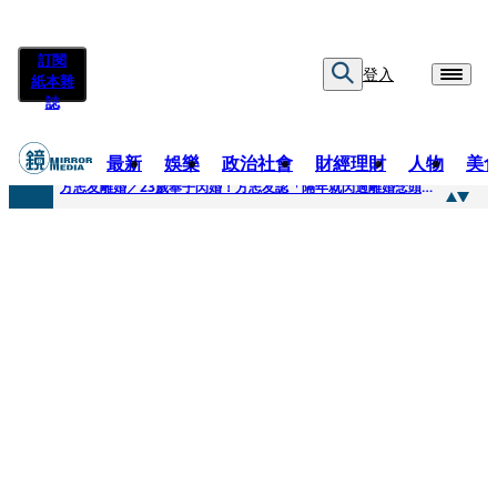
訂閱
登入
紙本雜
誌
最新
娛樂
政治社會
財經理財
人物
美
快訊
方志友離婚／23歲奉子閃婚！方志友認「隔年就閃過離婚念頭」 昔車內曖昧吳念軒風波再被挖
快訊
方志友宣佈離婚楊銘威！婚變傳聞半年成真 女星直言不震驚早曝「和平分開內幕」
快訊
「棄貓星二代」舊帳連爆 又被控欠25萬日圓