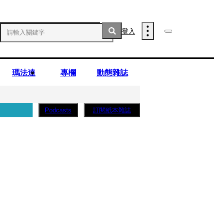
登入
瑪法達
專欄
動態雜誌
訂閱紙本雜誌
Podcasts