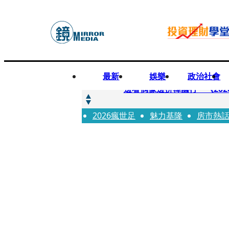
最新
娛樂
政治社會
快訊
邊看偶像邊拚韓國行 《2026
2026瘋世足
快訊
魅力基隆
房市熱
代誌大條火急跳船？ 宏碁派
快訊
一句「請回去坐好」 特教生