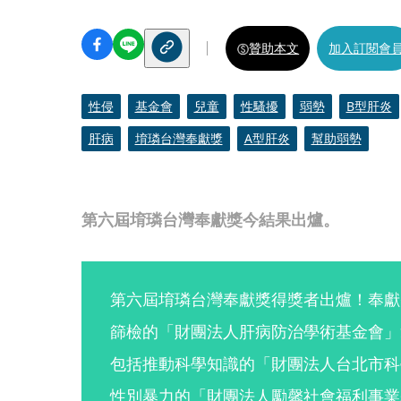
贊助本文
加入訂閱會
性侵
基金會
兒童
性騷擾
弱勢
B型肝炎
肝病
堉璘台灣奉獻獎
A型肝炎
幫助弱勢
第六屆堉璘台灣奉獻獎今結果出爐。
第六屆堉璘台灣奉獻獎得獎者出爐！奉獻
篩檢的「財團法人肝病防治學術基金會」
包括推動科學知識的「財團法人台北市科
性別暴力的「財團法人勵馨社會福利事業