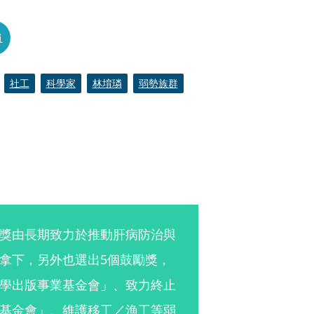
員
社工
科學家
林堉璘
弱勢族群
獎由長期致力於推動肝病防治與
拿下，另外也選出5個鼓勵獎，
學出版事業基金會」、致力終止
基金會」、維護移工／漁工等弱