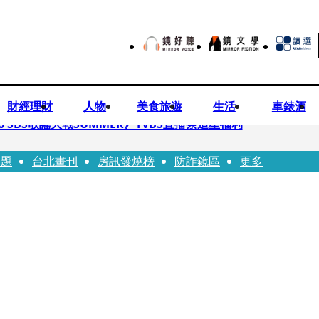
財經理財
人物
美食旅遊
生活
車錶酒
 SBS歌謠大戰SUMMER》TVBS直播祭追星福利
話題
台北畫刊
房訊發燒榜
防詐鏡區
更多
任李文詳接掌兆基屋管2天就喊撤出！
持斷掃把戳女代課老師眼睛大失血近失明