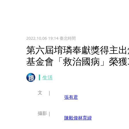
2022.10.06 19:14
臺北時間
第六屆堉璘奉獻獎得主出
基金會「救治國病」榮獲
生活
文
張有君
攝影
陳毅偉
林育緯