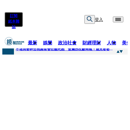
訂閱
登入
紙本雜
誌
最新
娛樂
政治社會
財經理財
人物
美
快訊
不堪病妻碎念桃園翁發狂砸死她 金屬拐杖斷兩截！媳見婆婆屍右臉全爛
快訊
廖峻中風前妻「父親節餵飯照顧」 兒曬溫馨背影感慨：不計前嫌的真愛
快訊
與AOP仲裁案二階段判斷出爐 藥華藥：財務、業務無重大影響