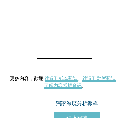
更多內容，歡迎
鏡週刊紙本雜誌
、
鏡週刊動態雜誌
了解內容授權資訊
。
獨家深度分析報導
線上閱讀