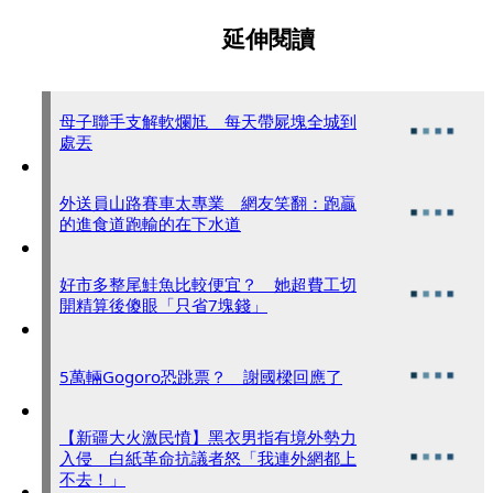
延伸閱讀
母子聯手支解軟爛尪 每天帶屍塊全城到
處丟
外送員山路賽車太專業 網友笑翻：跑贏
的進食道跑輸的在下水道
好市多整尾鮭魚比較便宜？ 她超費工切
開精算後傻眼「只省7塊錢」
5萬輛Gogoro恐跳票？ 謝國樑回應了
【新疆大火激民憤】黑衣男指有境外勢力
入侵 白紙革命抗議者怒「我連外網都上
不去！」