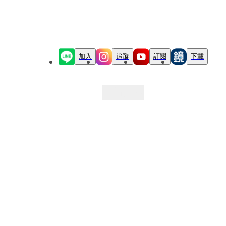
加入
追蹤
訂閱
下載
最新文章