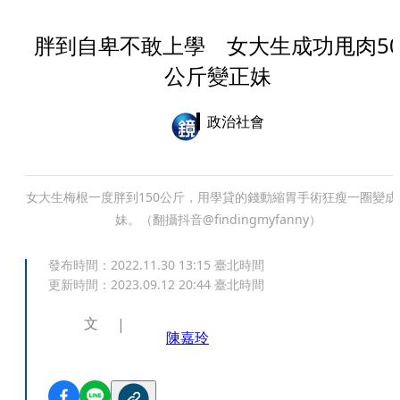
胖到自卑不敢上學 女大生成功甩肉5
公斤變正妹
政治社會
女大生梅根一度胖到150公斤，用學貸的錢動縮胃手術狂瘦一圈變成
妹。（翻攝抖音@findingmyfanny）
發布時間：
2022.11.30 13:15
臺北時間
更新時間：
2023.09.12 20:44
臺北時間
文
陳嘉玲