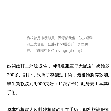
梅根曾是橄欖球員，因背部受傷，缺少運動
加上大食量，狂胖到150幾公斤，外型臃
腫。（翻攝抖音@findingmyfanny）
她開始打工外送披薩，同時還兼差每天配送牛奶給多
200多戶訂戶，只為了存錢動手術，最後她將存款加
學生貸款湊到3,000英鎊（11萬台幣）動身去土耳其
手術。  
原本梅根家人反對她將貸款用在手術，但梅根說服她