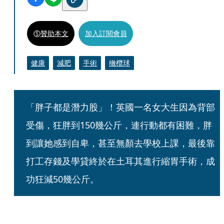
贊助本文
加入訂閱會員
健康
減肥
手術
橄欖球
「胖子都是潛力股」！英國一名女大生因為背部
受傷，狂胖到150幾公斤，連行動都有困難，胖
到讓她感到自卑，甚至無顏去學校上課，最後靠
打工存錢及學貸終於在土耳其進行縮胃手術，成
功狂減50幾公斤。   