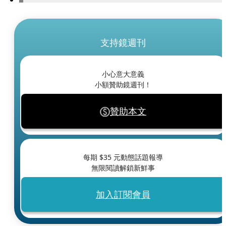
支持鏡週刊
小心意大意義
小額贊助鏡週刊！
贊助本文
每期 $
35
元動態話題報導
無限閱讀解鎖新鮮事
加入訂閱會員