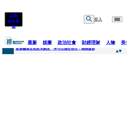
訂閱
登入
紙本雜
誌
最新
娛樂
政治社會
財經理財
人物
美
快訊
凌晨曬懷念照惹哭網友 米可白感性告白：媽媽愛妳
快訊
酸民質疑民進黨「是不是有她裸照？」 黃智賢3點回嗆獲網友讚爆
快訊
姜厚任「老牛找到嫩草」再談小24歲女友 揭七世情緣駁拐坑、暈船破財