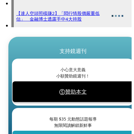
【達人空頭照樣賺2】「悶行情股價嚴重低
估」 金融博士透露手中4大持股
支持鏡週刊
小心意大意義
小額贊助鏡週刊！
贊助本文
每期 $
35
元動態話題報導
無限閱讀解鎖新鮮事