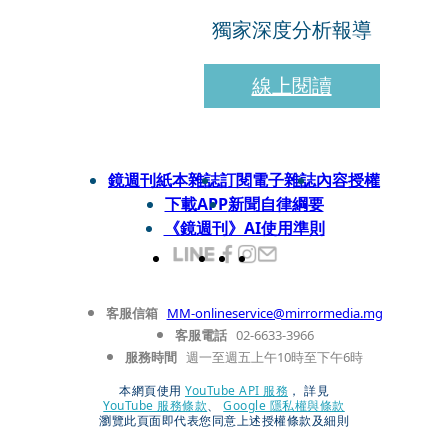
獨家深度分析報導
線上閱讀
鏡週刊紙本雜誌
訂閱電子雜誌
內容授權
下載APP
新聞自律綱要
《鏡週刊》AI使用準則
客服信箱
MM-onlineservice@mirrormedia.mg
客服電話
02-6633-3966
服務時間
週一至週五上午10時至下午6時
本網頁使用
YouTube API 服務
， 詳見
YouTube 服務條款
、
Google 隱私權與條款
瀏覽此頁面即代表您同意上述授權條款及細則