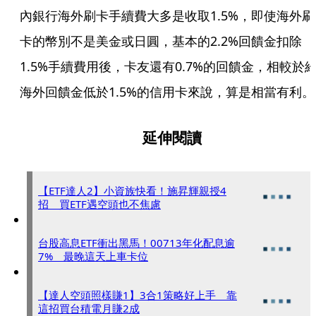
內銀行海外刷卡手續費大多是收取1.5%，即使海外刷
卡的幣別不是美金或日圓，基本的2.2%回饋金扣除
1.5%手續費用後，卡友還有0.7%的回饋金，相較於
海外回饋金低於1.5%的信用卡來說，算是相當有利。
延伸閱讀
【ETF達人2】小資族快看！施昇輝親授4
招 買ETF遇空頭也不焦慮
台股高息ETF衝出黑馬！00713年化配息逾
7% 最晚這天上車卡位
【達人空頭照樣賺1】3合1策略好上手 靠
這招買台積電月賺2成