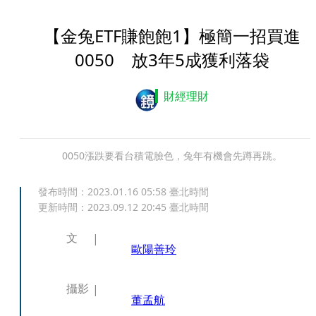
【金兔ETF賺飽飽1】極簡一招買進
0050 放3年5成獲利落袋
財經理財
0050漲跌要看台積電臉色，兔年有機會先蹲再跳。
發布時間：
2023.01.16 05:58
臺北時間
更新時間：
2023.09.12 20:45
臺北時間
文
歐陽善玲
攝影
董孟航