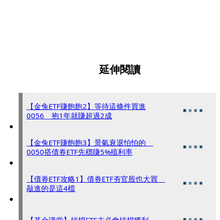
延伸閱讀
【金兔ETF賺飽飽2】等待這條件買進
0056 抱1年就賺超過2成
【金兔ETF賺飽飽3】景氣衰退怕怕的
0050搭債券ETF先穩賺5%殖利率
【債券ETF攻略1】債券ETF夯官股也大買
敲進的是這4檔
【基金講堂】槓桿ETF未必會槓桿獲利