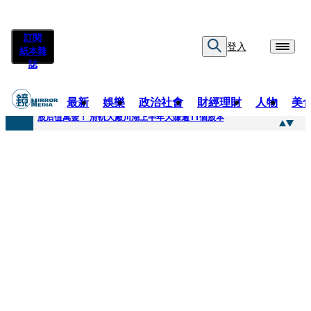
訂閱
登入
紙本雜
誌
最新
娛樂
政治社會
財經理財
人物
美
快訊
股后值萬金！ 滑軌大廠川湖上半年大賺逾11個股本
快訊
詐騙慈濟10億元佣金案 中院裁定女律師4人羈押禁見1人交保
快訊
國民黨控台糖董事「綠友友」點名陳其邁 高市府駁斥：毫無事實依據