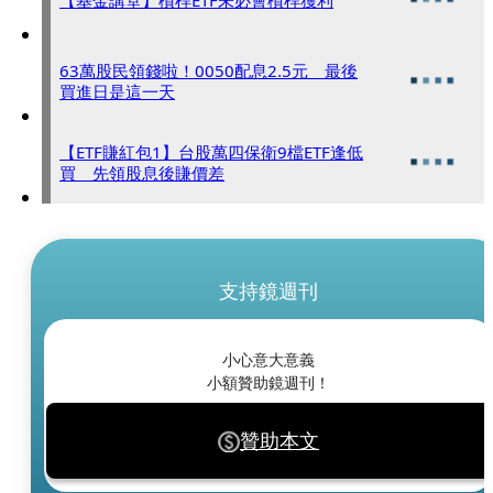
63萬股民領錢啦！0050配息2.5元 最後
買進日是這一天
【ETF賺紅包1】台股萬四保衛9檔ETF逢低
買 先領股息後賺價差
支持鏡週刊
小心意大意義
小額贊助鏡週刊！
贊助本文