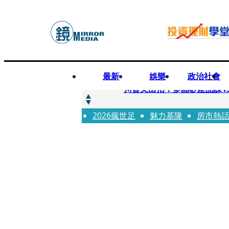
最新
娛樂
政治社會
快訊
川普又出招！多晶矽產品課15
2026瘋世足
快訊
魅力基隆
房市熱
超速肇事停工一年首度受訪
快訊
真相一把抓／蕭敬騰 A-Li