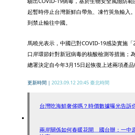
驗出COVID-19病毒，基於生物安全風險防範
起暫時停止台灣新鮮白帶魚、凍竹筴魚輸入
到禁止輸往中國。
馬曉光表示，中國已對COVID-19感染實
口岸環節針對新冠病毒的核酸檢測等措施；
總署決定自今年3月15日起恢復上述兩項產品
更新時間｜
2023.09.12 20:45
臺北時間
台灣吃海鮮奢侈嗎？時價數據曝光告訴
兩岸關係如何春暖花開 國台辦：一中