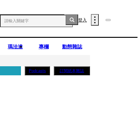
登入
瑪法達
專欄
動態雜誌
訂閱紙本雜誌
Podcasts