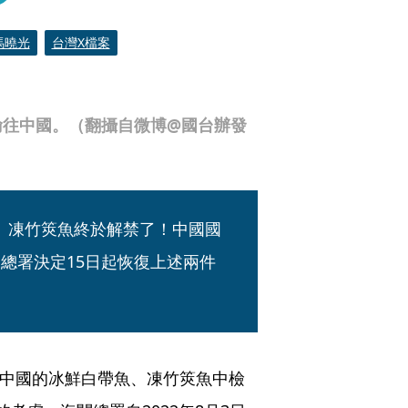
馬曉光
台灣X檔案
輸往中國。（翻攝自微博@國台辦發
、凍竹筴魚終於解禁了！中國國
總署決定15日起恢復上述兩件
往中國的冰鮮白帶魚、凍竹筴魚中檢