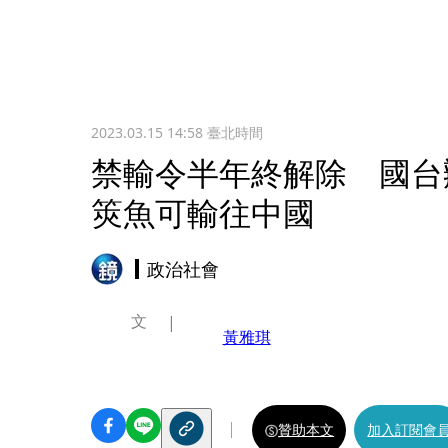
2023.03.15 14:58
臺北時間
禁輸令半年終解除 國台
筴魚可輸往中國
政治社會
文
黃雅琪
贊助本文
加入訂閱會