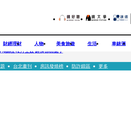
財經理財
人物
美食旅遊
生活
車錶酒
%關稅12月生效 經濟部回應了
話題
台北畫刊
房訊發燒榜
防詐鏡區
更多
 廣末涼子被次子點醒！哽咽吐露：不再偽裝完美
n同框有一腿 彭佳慧聞腋女青年