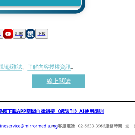
蹤
訂閱
下載
刊動態雜誌
、
了解內容授權資訊
。
線上閱讀
授權
下載APP
新聞自律綱要
《鏡週刊》AI使用準則
ineservice@mirrormedia.mg
客服電話
02-6633-3966
服務時間
週一