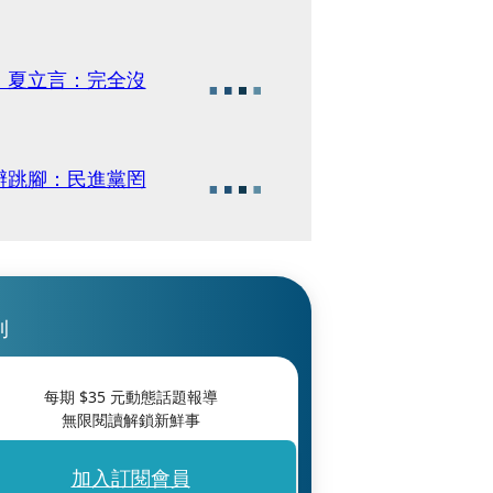
！夏立言：完全沒
辦跳腳：民進黨罔
刊
每期 $
35
元動態話題報導
無限閱讀解鎖新鮮事
加入訂閱會員