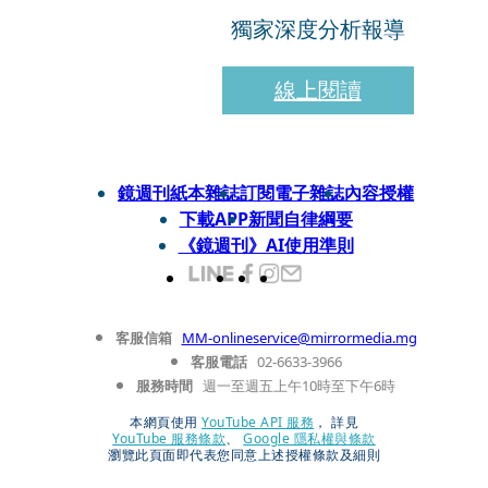
獨家深度分析報導
線上閱讀
鏡週刊紙本雜誌
訂閱電子雜誌
內容授權
下載APP
新聞自律綱要
《鏡週刊》AI使用準則
客服信箱
MM-onlineservice@mirrormedia.mg
客服電話
02-6633-3966
服務時間
週一至週五上午10時至下午6時
本網頁使用
YouTube API 服務
， 詳見
YouTube 服務條款
、
Google 隱私權與條款
瀏覽此頁面即代表您同意上述授權條款及細則