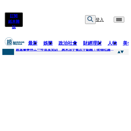
訂閱
登入
紙本雜
誌
最新
娛樂
政治社會
財經理財
人物
美
快訊
超速肇事停工一年首度受訪 廣末涼子被次子點醒！哽咽吐露：不再偽裝完美
快訊
暗黑界轉戰科技圈！前AV女優當工程師 接單「網站製作」
快訊
鼻酸畫面曝...獨居飼主猝逝！13愛犬伴屍多日未啃食 忠犬挨餓「死守遺體」警戒護主惹淚