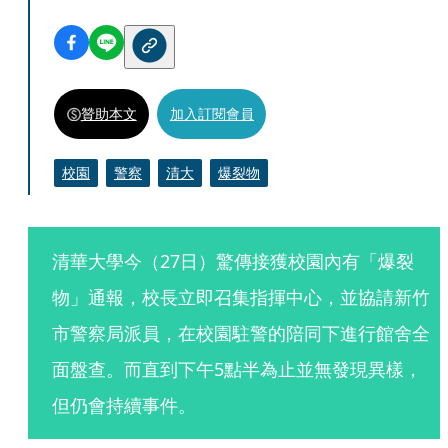
贊助本文
加入訂閱會員
校園
警察
清大
爆裂物
清華大學今（27日）驚傳接獲校園內有「爆裂
物」通報，校長立即召集指揮中心，並協請新竹
市警察局派員，在校園駐警的陪同下進行館舍全
面盤查。而直到下午5點半為止並無發現異樣，
但仍會持續事件。