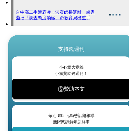
台中高二生遭霸凌！涉案師長調離 盧秀
燕批「調查態度消極」命教育局出重手
支持鏡週刊
小心意大意義
小額贊助鏡週刊！
贊助本文
每期 $
35
元動態話題報導
無限閱讀解鎖新鮮事