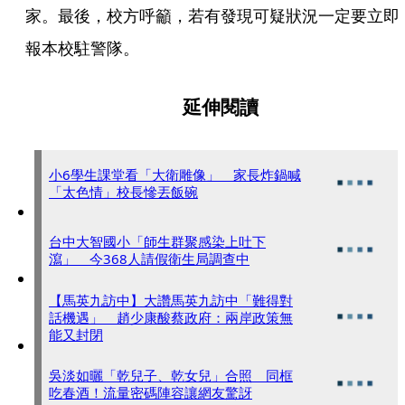
家。最後，校方呼籲，若有發現可疑狀況一定要立即
報本校駐警隊。
延伸閱讀
小6學生課堂看「大衛雕像」 家長炸鍋喊
「太色情」校長慘丟飯碗
台中大智國小「師生群聚感染上吐下
瀉」 今368人請假衛生局調查中
【馬英九訪中】大讚馬英九訪中「難得對
話機遇」 趙少康酸蔡政府：兩岸政策無
能又封閉
吳淡如曬「乾兒子、乾女兒」合照 同框
吃春酒！流量密碼陣容讓網友驚訝