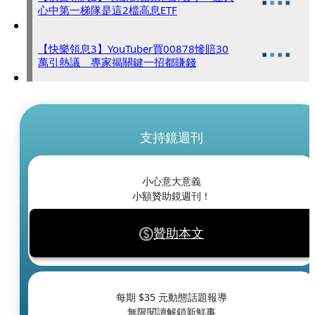
心中第一梯隊是這2檔高息ETF
【快樂領息3】YouTuber買00878慘賠30
萬引熱議 專家揭關鍵一招都賺錢
支持鏡週刊
小心意大意義
小額贊助鏡週刊！
贊助本文
每期 $
35
元動態話題報導
無限閱讀解鎖新鮮事