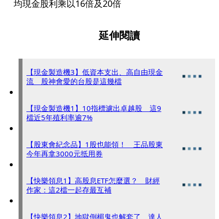
均現金股利乘以16倍及20倍
延伸閱讀
【現金製造機3】低資本支出、高自由現金
流 股神會愛的台股是這幾檔
【現金製造機1】10指標濾出卓越股 這9
檔近5年殖利率逾7%
【股東會紀念品】1股也能領！ 王品股東
今年再拿3000元抵用券
【快樂領息1】高股息ETF怎麼選？ 財經
作家：這2檔一起存最互補
【快樂領息2】地獄倒楣鬼也解套了 達人