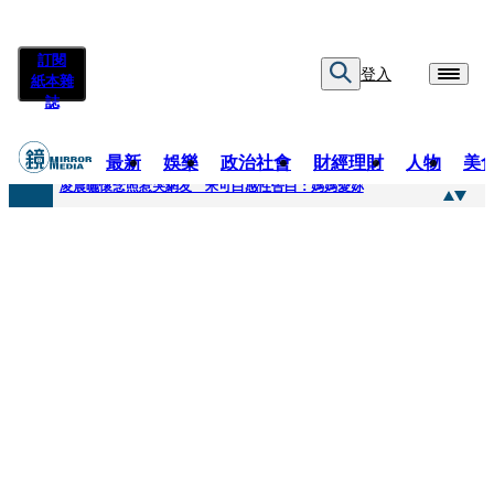
訂閱
登入
紙本雜
誌
最新
娛樂
政治社會
財經理財
人物
美
快訊
凌晨曬懷念照惹哭網友 米可白感性告白：媽媽愛妳
快訊
酸民質疑民進黨「是不是有她裸照？」 黃智賢3點回嗆獲網友讚爆
快訊
姜厚任「老牛找到嫩草」再談小24歲女友 揭七世情緣駁拐坑、暈船破財