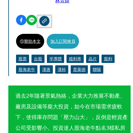
林育緯
贊助本文
加入訂閱會員
股票
台股
半導體
殖利率
晶片
股利
股海老牛
漢唐
漢科
普萊德
聯陽
過去2年隨著景氣熱絡，企業大力推展不動產、
廠房及設備等龐大投資，如今在市場需求疲軟
下，使得庫存問題「壓力山大」，反倒是輕資產
公司受影響小。投資達人股海老牛點名3檔私房