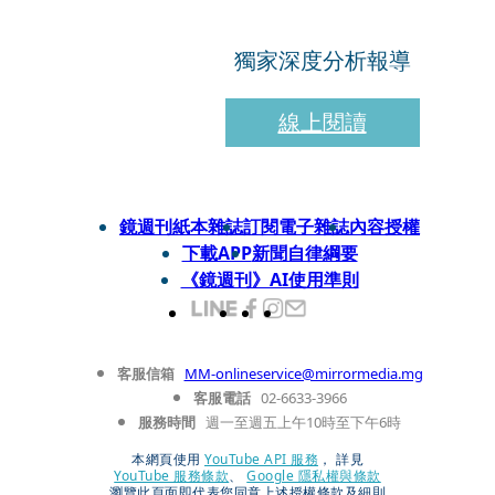
獨家深度分析報導
線上閱讀
鏡週刊紙本雜誌
訂閱電子雜誌
內容授權
下載APP
新聞自律綱要
《鏡週刊》AI使用準則
客服信箱
MM-onlineservice@mirrormedia.mg
客服電話
02-6633-3966
服務時間
週一至週五上午10時至下午6時
本網頁使用
YouTube API 服務
， 詳見
YouTube 服務條款
、
Google 隱私權與條款
瀏覽此頁面即代表您同意上述授權條款及細則