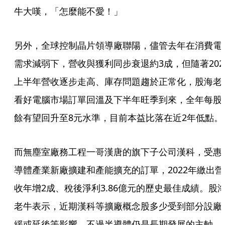
牛大嘆，「怎麼能不愛！」
另外，全球控制晶片領導廠聯陽，儘管去年在消費電
需求減弱下，營收與獲利同步衰退約3成，但隨著202
上半年營收逐步走高、庫存問題趨於正常化，股海老
看好電腦市場訂單回溫及下半年旺季到來，全年每股
餘有望回升至8元水準，目前本益比落在近2年低點。
而無塵室廠務工程一哥漢唐的旗下子公司漢科，受惠
導體產業新廠擴建和產能擴充的訂單，2022年繳出營
收年增2成、稅後淨利3.86億元的歷史最佳成績。股
老牛表示，近期漢科等擴廠概念股多少受到部分設廠
緩或延後等影響，不過半導體仍是長期發展的主軸，