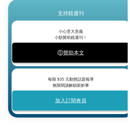
支持鏡週刊
小心意大意義
小額贊助鏡週刊！
贊助本文
每期 $
35
元動態話題報導
無限閱讀解鎖新鮮事
加入訂閱會員