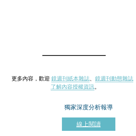
更多內容，歡迎
鏡週刊紙本雜誌
、
鏡週刊動態雜誌
了解內容授權資訊
。
獨家深度分析報導
線上閱讀