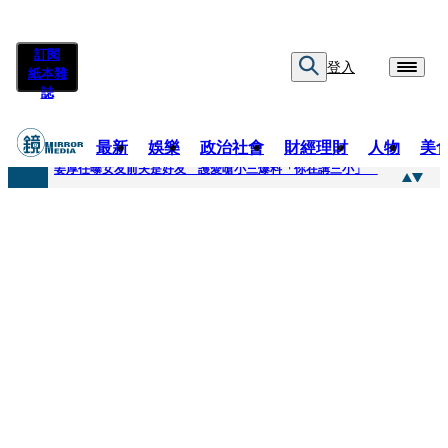
訂閱
登入
紙本雜
誌
最新
娛樂
政治社會
財經理財
人物
美
快訊
姜厚任曝女友前夫是好友 護愛嗆小三爆料「你在講三小」
快訊
劉畊宏將登《披荊斬棘》call周杰倫求救 周董「3字建議」他無奈：這不是健美比賽！
快訊
【台中戰局特輯】何欣純支持度暴增 藍營民調老劇本急救援