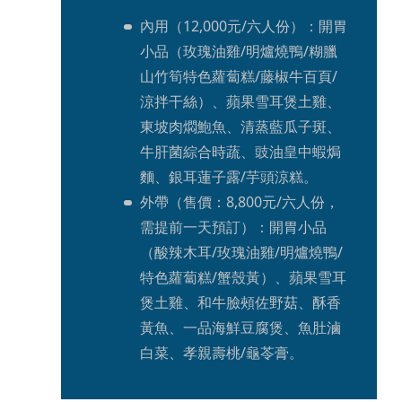
內用（12,000元/六人份）：開胃
小品（玫瑰油雞/明爐燒鴨/糊臘
山竹筍特色蘿蔔糕/藤椒牛百頁/
涼拌干絲）、蘋果雪耳煲土雞、
東坡肉燜鮑魚、清蒸藍瓜子斑、
牛肝菌綜合時蔬、豉油皇中蝦焗
麵、銀耳蓮子露/芋頭涼糕。
外帶（售價：8,800元/六人份，
需提前一天預訂）：開胃小品
（酸辣木耳/玫瑰油雞/明爐燒鴨/
特色蘿蔔糕/蟹殼黃）、蘋果雪耳
煲土雞、和牛臉頰佐野菇、酥香
黃魚、一品海鮮豆腐煲、魚肚滷
白菜、孝親壽桃/龜苓膏。