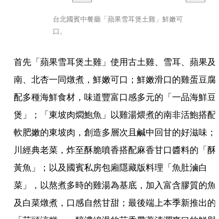
台北國賓中餐廳「蘋果雪耳煲土雞」鮮嫩可
口。
首先「蘋果雪耳煲土雞」使用古土雞、雪耳、蘋果及
南、北杏一同燉煮，鮮嫩可口；鮮嫩滑口的雞蛋豆腐
配多種海鮮食材，味道豐富口感多元的「一品海鮮豆
煲」；「東坡肉燜鮑魚」以雞湯煨煮的南非活鮑搭配
軟肥嫩的東坡肉，創造多層次且鹹中回甘的好滋味；
川經典老菜，炸至酥脆噴香搭配麻香甘口醬料的「酥
黃魚」；以及國賓私房包廂隱藏版料理「魚肚滷白
菜」，以熬煮多時的雞湯為基底，加入富含膠質的魚
及白菜燉煮，口感自然甘甜；最後端上本季新推出的