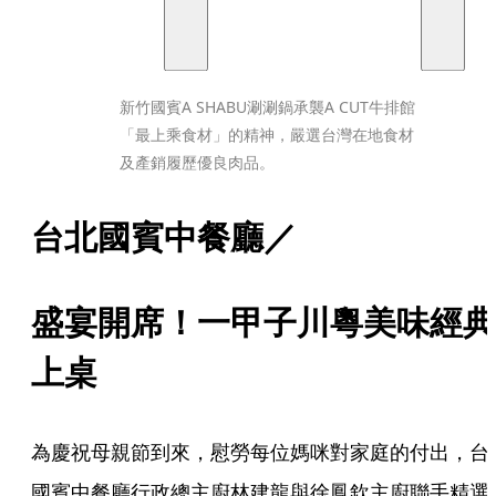
新竹國賓A SHABU涮涮鍋承襲A CUT牛排館
「最上乘食材」的精神，嚴選台灣在地食材
及產銷履歷優良肉品。
台北國賓中餐廳／
盛宴開席！一甲子川粵美味經典
上桌
為慶祝母親節到來，慰勞每位媽咪對家庭的付出，台
國賓中餐廳行政總主廚林建龍與徐鳳欽主廚聯手精選