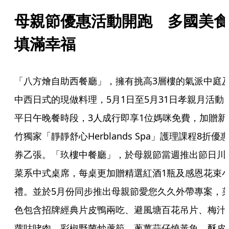
母親節優惠活動開跑　多國美食
填滿幸福
「八方燴自助西餐廳」，擁有挑高3層樓的氣派中庭
中西日式的現做料理，5月1日至5月31日孝親月活動
平日午晚餐時段，3人成行即享1位媽咪免費，加贈新
竹獨家「靜靜舒心Herblands Spa」護理課程8折優
券乙張。「玖樓中餐廳」，於母親節當週推出節日川
菜系中式桌席，每桌更加贈精選紅酒1瓶及感恩花束
禮。並於5月份同步推出母親節愛您久久外帶專案，
色包含招牌經典片皮鴨兩吃、避風塘百花吊片、梅汁
蘿咕咾肉、彩椒野菌炒蘆筍、蔥薑蒜仔燒黃魚、酥皮