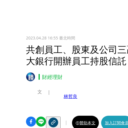
2023.04.28 16:55
臺北時間
共創員工、股東及公司三
大銀行開辦員工持股信託
財經理財
文
林哲良
贊助本文
加入訂閱會