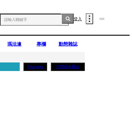
登入
瑪法達
專欄
動態雜誌
訂閱紙本雜誌
Podcasts