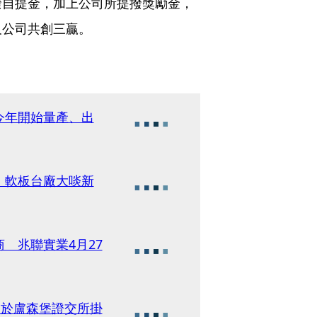
撥自提金，加上公司所提撥獎勵金，
及公司共創三贏。
今年開始量產、出
 軟板台廠大啖新
 兆聯實業4月27
日於盧森堡證交所掛