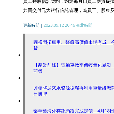
員工持股信託契約，約定每月自員工薪資提
共同交付元大銀行信託管理，為員工、股東
更新時間｜
2023.09.12 20:46
臺北時間
圓裕開拓車用、醫療高價值市場有成 
貨
【產業前鋒】電動車掀平價輕量化風潮
商機
興櫃將迎來水資源循環再利用重量級廠商
日掛牌
藥華藥海外存託憑證完成定價 4月18