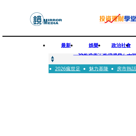
最新
娛樂
政治社會
快訊
「我是保全不是清潔員」上班
2026瘋世足
快訊
魅力基隆
房市熱
吳建豪生日願望成真 周渝
快訊
UVERworld、yama、jo0