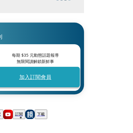
刊
每期 $
35
元動態話題報導
無限閱讀解鎖新鮮事
加入訂閱會員
蹤
訂閱
下載