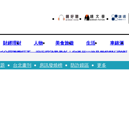
財經理財
人物
美食旅遊
生活
車錶酒
3天開嗆總幹事 他拒倒垃圾被炒！怒提告...法官這原因判敗訴
話題
台北畫刊
房訊發燒榜
防詐鏡區
更多
民苦練吉他獻唱、言承旭阿信暖心祝福
ji齊聚台北 11月21日UVERworld再開專場