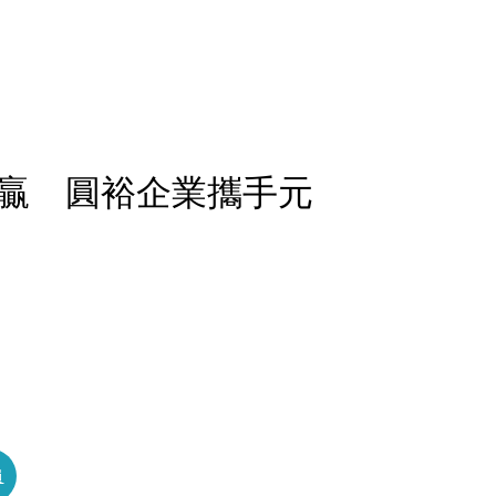
贏 圓裕企業攜手元
員