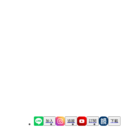
加入
追蹤
訂閱
下載