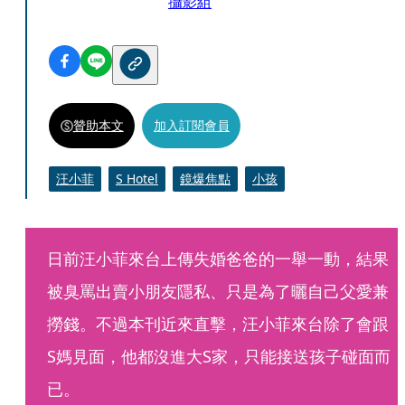
攝影組
贊助本文
加入訂閱會員
汪小菲
S Hotel
鏡爆焦點
小孩
日前汪小菲來台上傳失婚爸爸的一舉一動，結果
被臭罵出賣小朋友隱私、只是為了曬自己父愛兼
撈錢。不過本刊近來直擊，汪小菲來台除了會跟
S媽見面，他都沒進大S家，只能接送孩子碰面而
已。