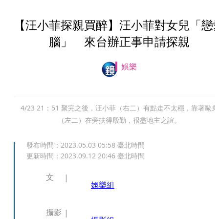
【汪小菲探親買醉】汪小菲對女兒「戀
腦」 來台辦正事申請探親
娛樂
4/23 21：51 聚完之後，汪小菲（右二）有點走不太穩，靠著歐弟
（左二）在旁扶得殷勤，很盡地主之誼。
發布時間：
2023.05.03 05:58
臺北時間
更新時間：
2023.09.12 20:46
臺北時間
文
娛樂組
攝影