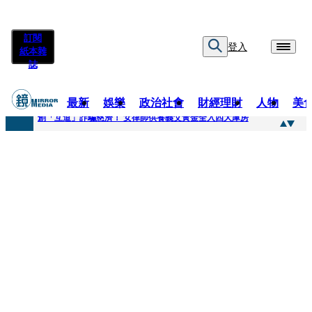
訂閱
登入
紙本雜
誌
最新
娛樂
政治社會
財經理財
人物
美
快訊
創「互道」詐騙慈濟！ 女律師供養義父黃金全入四大庫房
快訊
前時力黨魁表態「反對刪公視預算」 盼在野三思：改凍結處理受質疑項目
快訊
六強片齊聚桃影 小薰《祖先鬼》回桃影娘家 《長安的荔枝》桃影加映一票難求