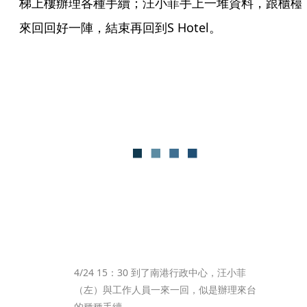
梯上樓辦理各種手續；汪小菲手上一堆資料，跟櫃檯
來回回好一陣，結束再回到S Hotel。
4/24 15：30 到了南港行政中心，汪小菲
（左）與工作人員一來一回，似是辦理來台
的種種手續。