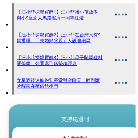
【汪小菲探親買醉1】汪小菲接小孩放學
與小S座駕大馬路擦肩一同等紅燈
【汪小菲探親買醉2】汪小菲在台灣只有S
媽搭理 「失婚好父親」人設遭砲轟
【汪小菲探親買醉3】汪小菲母子亂爆猛料
關係僵 公開處刑床墊超經典
女星酒後迷航跑到靈堂對空聊天 醉到斷
片醒來在殯儀館後門
支持鏡週刊