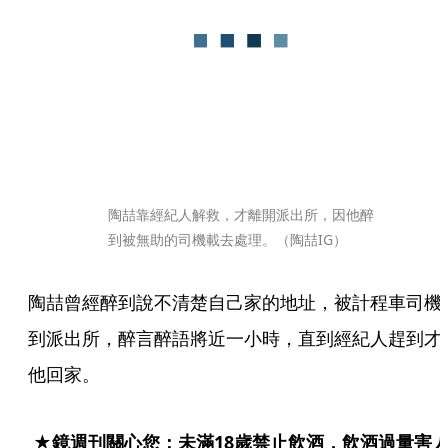
陶喆靠經紀人解救，才離開派出所，因他醉
到被無助的司機載去處理。（陶喆IG）
陶喆曾經醉到說不清楚自己家的地址，被計程車司機
到派出所，醉言醉語將近一小時，直到經紀人趕到才
他回家。
★鏡週刊關心您：未滿18歲禁止飲酒，飲酒過量害