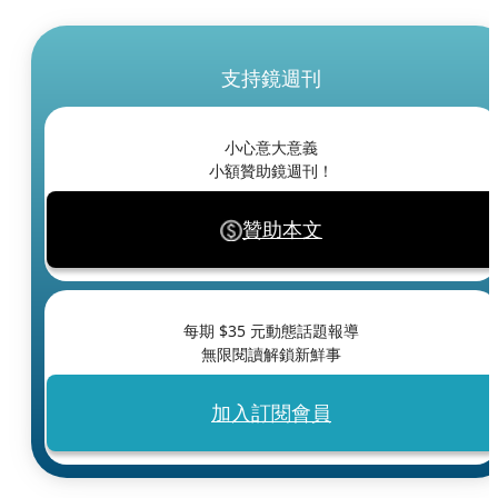
支持鏡週刊
小心意大意義
小額贊助鏡週刊！
贊助本文
每期 $
35
元動態話題報導
無限閱讀解鎖新鮮事
加入訂閱會員