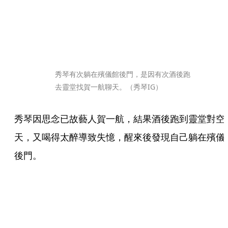
秀琴有次躺在殯儀館後門，是因有次酒後跑
去靈堂找賀一航聊天。（秀琴IG）
秀琴因思念已故藝人賀一航，結果酒後跑到靈堂對空
天，又喝得太醉導致失憶，醒來後發現自己躺在殯儀
後門。