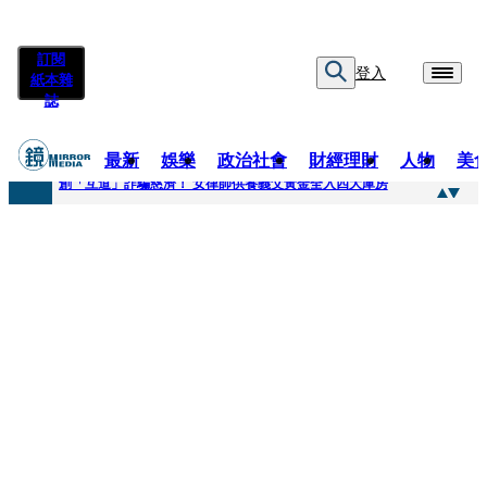
訂閱
登入
紙本雜
誌
最新
娛樂
政治社會
財經理財
人物
美
快訊
創「互道」詐騙慈濟！ 女律師供養義父黃金全入四大庫房
快訊
前時力黨魁表態「反對刪公視預算」 盼在野三思：改凍結處理受質疑項目
快訊
六強片齊聚桃影 小薰《祖先鬼》回桃影娘家 《長安的荔枝》桃影加映一票難求