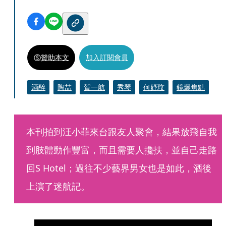
贊助本文
加入訂閱會員
酒醉
陶喆
賀一航
秀琴
何妤玟
鏡爆焦點
本刊拍到汪小菲來台跟友人聚會，結果放飛自我
到肢體動作豐富，而且需要人攙扶，並自己走路
回S Hotel；過往不少藝界男女也是如此，酒後
上演了迷航記。