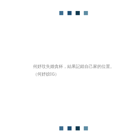
何妤玟失婚貪杯，結果記錯自己家的位置。
（何妤妏IG）