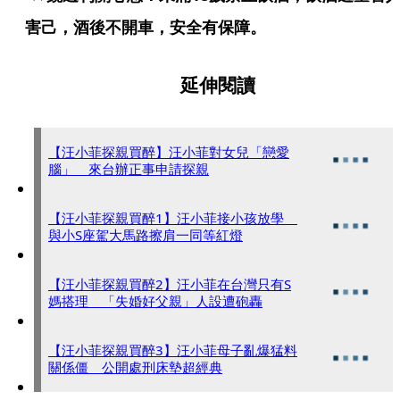
害己，酒後不開車，安全有保障。 
延伸閱讀
【汪小菲探親買醉】汪小菲對女兒「戀愛
腦」 來台辦正事申請探親
【汪小菲探親買醉1】汪小菲接小孩放學
與小S座駕大馬路擦肩一同等紅燈
【汪小菲探親買醉2】汪小菲在台灣只有S
媽搭理 「失婚好父親」人設遭砲轟
【汪小菲探親買醉3】汪小菲母子亂爆猛料
關係僵 公開處刑床墊超經典