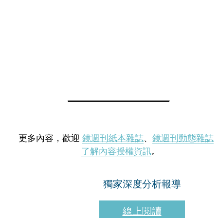
更多內容，歡迎
鏡週刊紙本雜誌
、
鏡週刊動態雜誌
了解內容授權資訊
。
獨家深度分析報導
線上閱讀