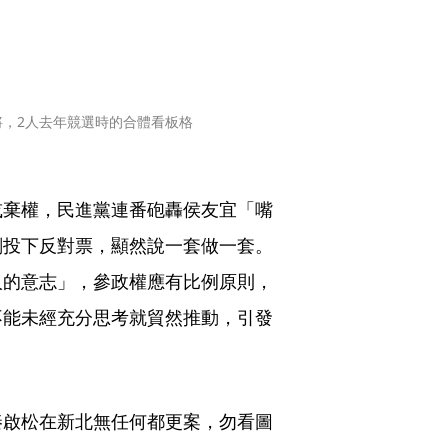
，2人去年競選時的合體看板格
或棄權，民進黨連番砲轟侯友宜「嘴
刻投下反對票，顯然說一套做一套。
人的意志」，參政權應有比例原則，
不能未經充分思考就貿然推動，引發
秦啟松在新北無任何都更案，勿看圖