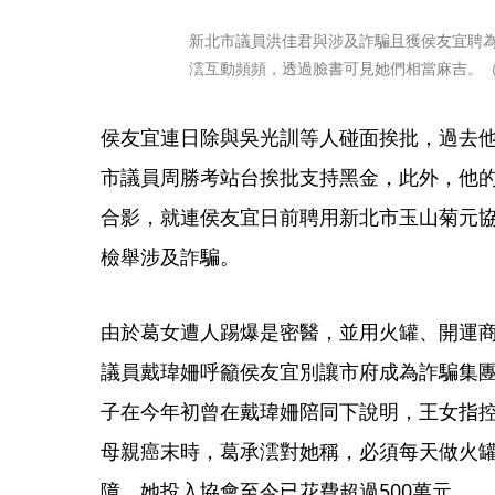
新北市議員洪佳君與涉及詐騙且獲侯友宜聘
澐互動頻頻，透過臉書可見她們相當麻吉。
侯友宜連日除與吳光訓等人碰面挨批，過去
市議員周勝考站台挨批支持黑金，此外，他
合影，就連侯友宜日前聘用新北市玉山菊元
檢舉涉及詐騙。
由於葛女遭人踢爆是密醫，並用火罐、開運
議員戴瑋姍呼籲侯友宜別讓市府成為詐騙集
子在今年初曾在戴瑋姍陪同下說明，王女指
母親癌末時，葛承澐對她稱，必須每天做火
障，她投入協會至今已花費超過500萬元。