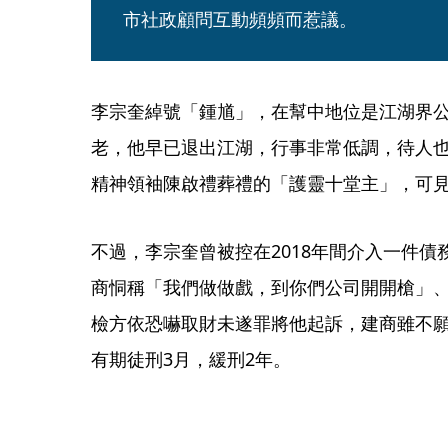
市社政顧問互動頻頻而惹議。
李宗奎綽號「鍾馗」，在幫中地位是江湖界
老，他早已退出江湖，行事非常低調，待人也
精神領袖陳啟禮葬禮的「護靈十堂主」，可
不過，李宗奎曾被控在2018年間介入一件
商恫稱「我們做做戲，到你們公司開開槍」
檢方依恐嚇取財未遂罪將他起訴，建商雖不願
有期徒刑3月，緩刑2年。