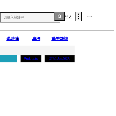
登入
瑪法達
專欄
動態雜誌
訂閱紙本雜誌
Podcasts