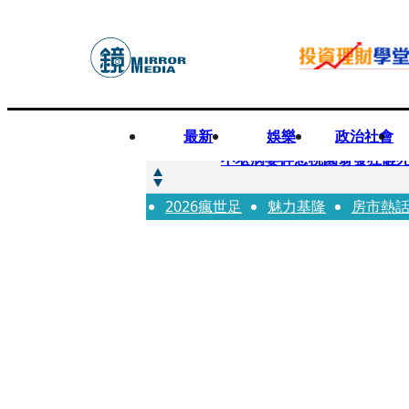
最新
娛樂
政治社會
快訊
不堪病妻碎念桃園翁發狂砸
2026瘋世足
快訊
魅力基隆
房市熱
廖峻中風前妻「父親節餵飯
快訊
與AOP仲裁案二階段判斷出