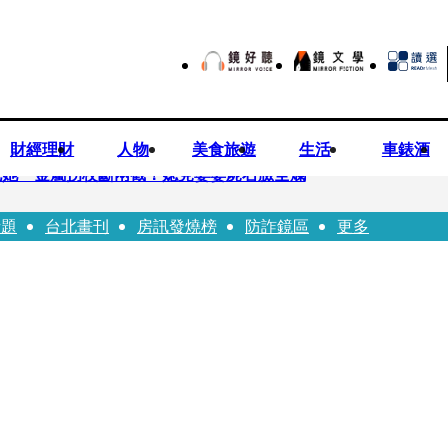
財經理財
人物
美食旅遊
生活
車錶酒
死她 金屬拐杖斷兩截！媳見婆婆屍右臉全爛
話題
台北畫刊
房訊發燒榜
防詐鏡區
更多
照顧」 兒曬溫馨背影感慨：不計前嫌的真愛
爐 藥華藥：財務、業務無重大影響