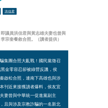
洪佳君
，即議員洪佳君與黃志雄夫妻也曾與
」李宗奎餐敘合照。（讀者提供）
騙集團合照大亂戰！國民黨徵召
喊黑金零容忍卻被綠營反譏，侯
秦啟松合照，連南下高雄也與涉
本刊近來接獲讀者爆料，侯友宜
夫妻曾與中華統一促進黨副主
，且與涉及宗教詐騙的一名新北