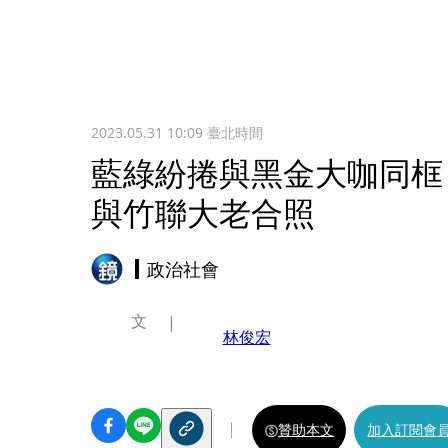
2023.05.31 10:09
臺北時間
藍綠紛捲與黑金大咖同框
與竹聯大老合照
政治社會
文
林俊宏
贊助本文
加入訂閱會