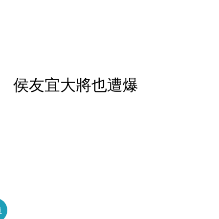
 侯友宜大將也遭爆
員