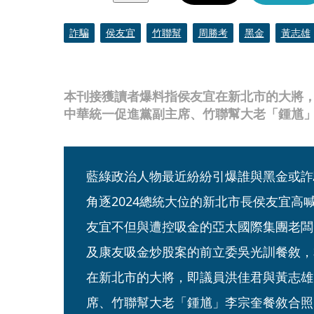
詐騙
侯友宜
竹聯幫
周勝考
黑金
黃志雄
本刊接獲讀者爆料指侯友宜在新北市的大將
中華統一促進黨副主席、竹聯幫大老「鍾馗
藍綠政治人物最近紛紛引爆誰與黑金或詐
角逐2024總統大位的新北市長侯友宜高
友宜不但與遭控吸金的亞太國際集團老闆
及康友吸金炒股案的前立委吳光訓餐敘，
在新北市的大將，即議員洪佳君與黃志雄
席、竹聯幫大老「鍾馗」李宗奎餐敘合照