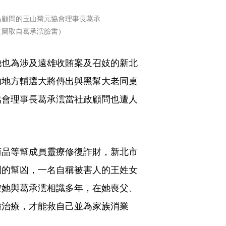
為顧問的玉山菊元協會理事長葛承
（圖取自葛承澐臉書）
他也為涉及遠雄收賄案及召妓的新北
的地方輔選大將傳出與黑幫大老同桌
協會理事長葛承澐當社政顧問也遭人
商品等幫成員靈療修復詐財，新北市
團的幫凶，一名自稱被害人的王姓女
控她與葛承澐相識多年，在她喪父、
罐治療，才能救自己並為家族消業