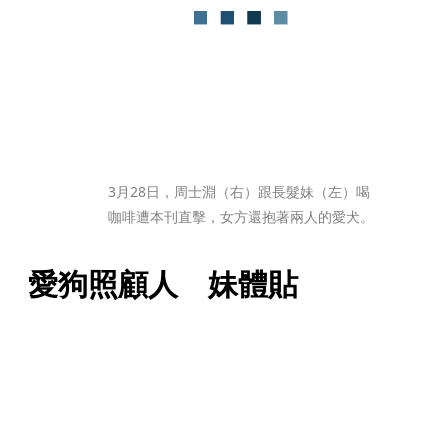
3月28日，周士淵（右）跟長髮妹（左）喝
咖啡遭本刊直擊，女方還抱著兩人的愛犬。
愛狗照顧人　妹體貼