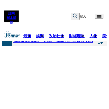
訂閱
登入
紙本雜
誌
最新
娛樂
政治社會
財經理財
人物
美
快訊
邊看偶像邊拚韓國行 《2026 SBS歌謠大戰SUMMER》TVBS直播祭追星福利
快訊
代誌大條火急跳船？ 宏碁派任李文詳接掌兆基屋管2天就喊撤出！
快訊
一句「請回去坐好」 特教生持斷掃把戳女代課老師眼睛大失血近失明