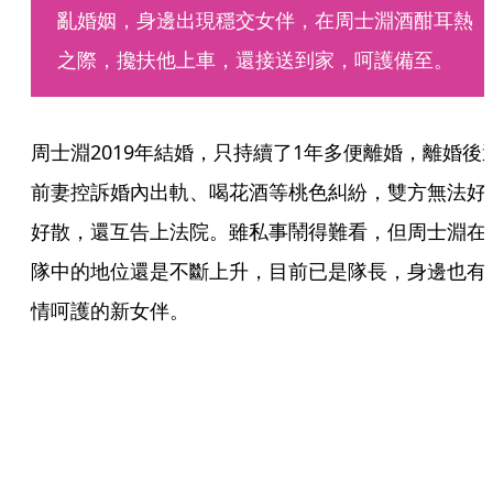
亂婚姻，身邊出現穩交女伴，在周士淵酒酣耳熱
之際，攙扶他上車，還接送到家，呵護備至。
周士淵2019年結婚，只持續了1年多便離婚，離婚後
前妻控訴婚內出軌、喝花酒等桃色糾紛，雙方無法好
好散，還互告上法院。雖私事鬧得難看，但周士淵在
隊中的地位還是不斷上升，目前已是隊長，身邊也有
情呵護的新女伴。