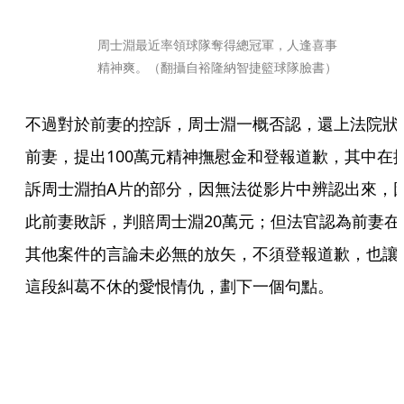
周士淵最近率領球隊奪得總冠軍，人逢喜事
精神爽。（翻攝自裕隆納智捷籃球隊臉書）
不過對於前妻的控訴，周士淵一概否認，還上法院狀
前妻，提出100萬元精神撫慰金和登報道歉，其中在
訴周士淵拍A片的部分，因無法從影片中辨認出來，
此前妻敗訴，判賠周士淵20萬元；但法官認為前妻在
其他案件的言論未必無的放矢，不須登報道歉，也讓
這段糾葛不休的愛恨情仇，劃下一個句點。