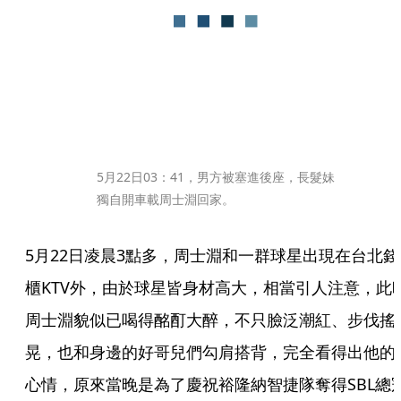
5月22日03：41，男方被塞進後座，長髮妹
獨自開車載周士淵回家。
5月22日凌晨3點多，周士淵和一群球星出現在台北錢
櫃KTV外，由於球星皆身材高大，相當引人注意，此
周士淵貌似已喝得酩酊大醉，不只臉泛潮紅、步伐搖
晃，也和身邊的好哥兒們勾肩搭背，完全看得出他的
心情，原來當晚是為了慶祝裕隆納智捷隊奪得SBL總