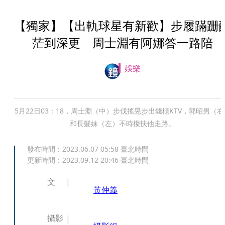
【獨家】【出軌球星有新歡】步履蹣跚
茫到深更 周士淵有阿娜答一路陪
娛樂
5月22日03：18，周士淵（中）步伐搖晃步出錢櫃KTV，郭昭男（右
和長髮妹（左）不時攙扶他走路。
發布時間：
2023.06.07 05:58
臺北時間
更新時間：
2023.09.12 20:46
臺北時間
文
黃仲義
攝影