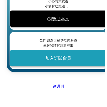
小心意大意義
小額贊助鏡週刊！
贊助本文
每期 $
35
元動態話題報導
無限閱讀解鎖新鮮事
加入訂閱會員
鏡週刊