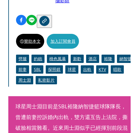
攝影組
贊助本文
加入訂閱會員
劈腿
約砲
桃色風暴
新歡
酒店
裕隆
納智捷
前妻
SBL
探照鏡
球星
出軌
KTV
唱歌
周士淵
私密影片
球星周士淵目前是SBL裕隆納智捷籃球隊隊長，
曾遭前妻控訴婚內出軌，雙方還互告上法院，撕
破臉相當難看。近來周士淵似乎已經揮別前段混