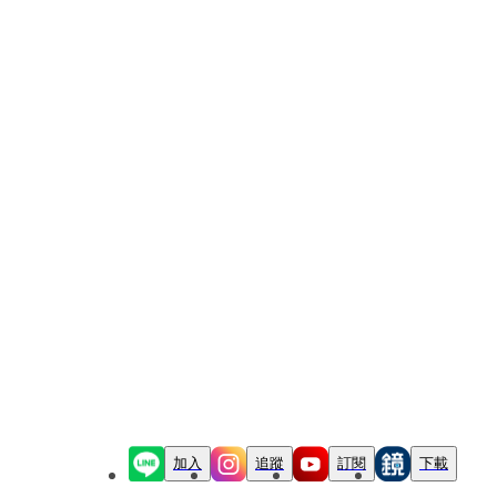
加入
追蹤
訂閱
下載