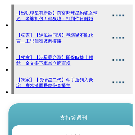
【出軌球星有新歡】前富邦球星約砲女球
迷 老婆抓包！他狠嗆：打到你肯離婚
【獨家】【逆風站同邊】爭議嚇不跑代
言 王思佳獲廠商撐腰
【獨家】【港星愛台灣】開保時捷上麵
館 余文樂下車當立牌寵粉
【獨家】【長情星二代】牽手遛狗入豪
宅 鹿希派同居熱戀直播主
支持鏡週刊