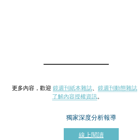
更多內容，歡迎
鏡週刊紙本雜誌
、
鏡週刊動態雜誌
了解內容授權資訊
。
獨家深度分析報導
線上閱讀