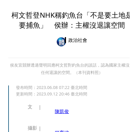
柯文哲登NHK稱釣魚台「不是要土地
要捕魚」 侯辦：主權沒退讓空間
政治社會
侯友宜競辦透過聲明回應柯文哲對釣魚台的談話，認為國家主權沒
任何退讓的空間。（本刊資料照）
發布時間：
2023.06.08 07:22
臺北時間
更新時間：
2023.09.12 20:46
臺北時間
文
陳凱俊
攝影