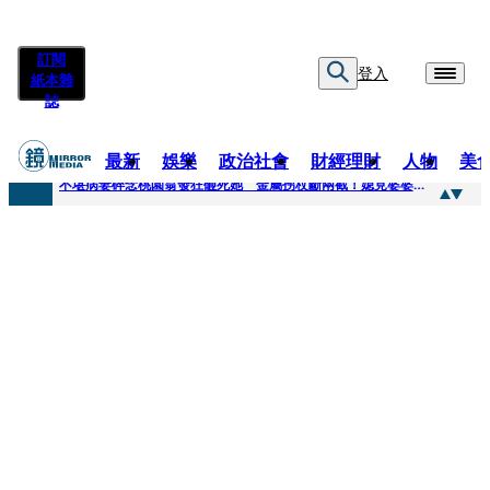
訂閱
登入
紙本雜
誌
最新
娛樂
政治社會
財經理財
人物
美
快訊
不堪病妻碎念桃園翁發狂砸死她 金屬拐杖斷兩截！媳見婆婆屍右臉全爛
快訊
廖峻中風前妻「父親節餵飯照顧」 兒曬溫馨背影感慨：不計前嫌的真愛
快訊
與AOP仲裁案二階段判斷出爐 藥華藥：財務、業務無重大影響