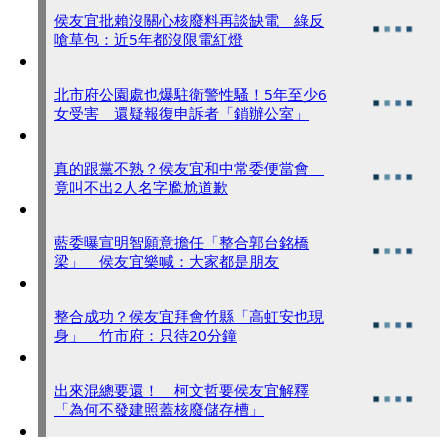
侯友宜批賴沒關心核廢料再談缺電 綠反
嗆草包：近5年都沒限電紅燈
北市府公園處也爆駐衛警性騷！5年至少6
女受害 還疑報復申訴者「鎖辦公室」
真的跟黨不熟？侯友宜和中常委便當會
竟叫不出2人名字尷尬道歉
藍委曝宣明智願意擔任「整合郭台銘橋
梁」 侯友宜樂喊：大家都是朋友
整合成功？侯友宜拜會竹縣「高虹安也現
身」 竹市府：只待20分鐘
出來混總要還！ 柯文哲要侯友宜解釋
「為何不發建照蓋核廢儲存槽」