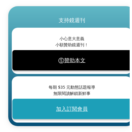
支持鏡週刊
小心意大意義
小額贊助鏡週刊！
贊助本文
每期 $
35
元動態話題報導
無限閱讀解鎖新鮮事
加入訂閱會員