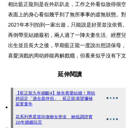
相比藍正龍則是在外趴趴走，工作之外看似放得很空
表面上的身心看似幾乎到了無所事事的虛無狀態。對
2021年本刊拍到一家出遊，只能說是好景並沒依舊。
再倒帶至結婚最初，兩人過了一陣夫妻生活、經歷兒
出生並且長大之後，早期藍正龍一度說出想請保母，
喜愛演戲的周幼婷能再解戲癮，但看來似乎沒有下文
延伸閱讀
【藍正龍九年婚斷4】搶先舊愛結婚！周幼
婷認定「適合當伴侶」 藍正龍渴望彌補
寂寞童年
花系列男星當街激吻女密友 她低調證實
20年婚姻玩完