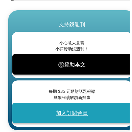
支持鏡週刊
小心意大意義
小額贊助鏡週刊！
贊助本文
每期 $
35
元動態話題報導
無限閱讀解鎖新鮮事
加入訂閱會員