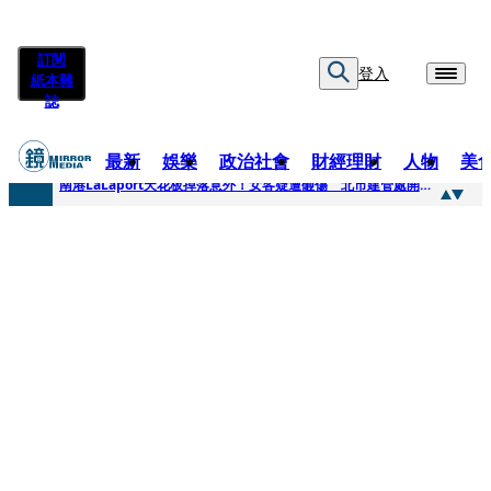
訂閱
登入
紙本雜
誌
最新
娛樂
政治社會
財經理財
人物
美
快訊
南港LaLaport天花板掉落意外！女客疑遭砸傷 北市建管處開罰30萬
快訊
川普又出招！多晶矽產品課15%關稅12月生效 經濟部回應了
快訊
美伊衝突要注意！ 台塑四寶7月營收齊揚股價抗跌