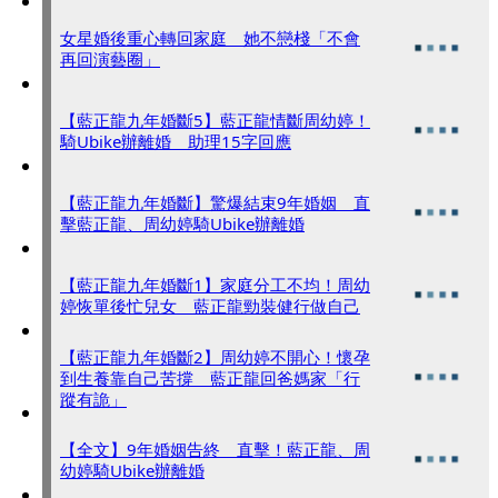
女星婚後重心轉回家庭 她不戀棧「不會
再回演藝圈」
【藍正龍九年婚斷5】藍正龍情斷周幼婷！
騎Ubike辦離婚 助理15字回應
【藍正龍九年婚斷】驚爆結束9年婚姻 直
擊藍正龍、周幼婷騎Ubike辦離婚
【藍正龍九年婚斷1】家庭分工不均！周幼
婷恢單後忙兒女 藍正龍勁裝健行做自己
【藍正龍九年婚斷2】周幼婷不開心！懷孕
到生養靠自己苦撐 藍正龍回爸媽家「行
蹤有詭」
【全文】9年婚姻告終 直擊！藍正龍、周
幼婷騎Ubike辦離婚