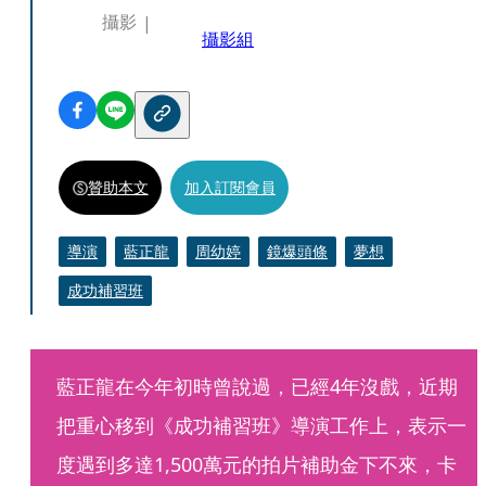
攝影
攝影組
贊助本文
加入訂閱會員
導演
藍正龍
周幼婷
鏡爆頭條
夢想
成功補習班
藍正龍在今年初時曾說過，已經4年沒戲，近期
把重心移到《成功補習班》導演工作上，表示一
度遇到多達1,500萬元的拍片補助金下不來，卡