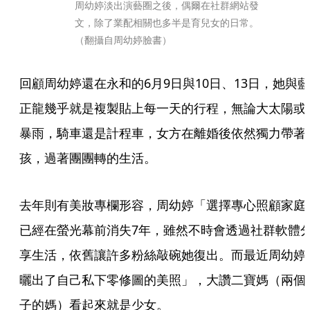
周幼婷淡出演藝圈之後，偶爾在社群網站發
文，除了業配相關也多半是育兒女的日常。
（翻攝自周幼婷臉書）
回顧周幼婷還在永和的6月9日與10日、13日，她與藍
正龍幾乎就是複製貼上每一天的行程，無論大太陽或
暴雨，騎車還是計程車，女方在離婚後依然獨力帶著
孩，過著團團轉的生活。
去年則有美妝專欄形容，周幼婷「選擇專心照顧家庭
已經在螢光幕前消失7年，雖然不時會透過社群軟體
享生活，依舊讓許多粉絲敲碗她復出。而最近周幼婷
曬出了自己私下零修圖的美照」，大讚二寶媽（兩個
子的媽）看起來就是少女。