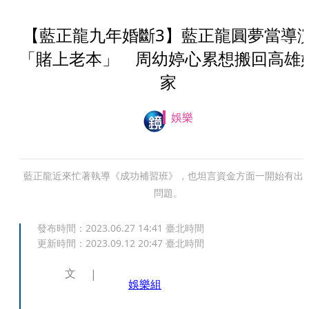
【藍正龍九年婚斷3】藍正龍圓夢當導
「賭上老本」 周幼婷心累想搬回高雄
家
娛樂
藍正龍近來忙著執導《成功補習班》，也坦言資金方面一開始有出
問題。
發布時間：
2023.06.27 14:41
臺北時間
更新時間：
2023.09.12 20:47
臺北時間
文
娛樂組