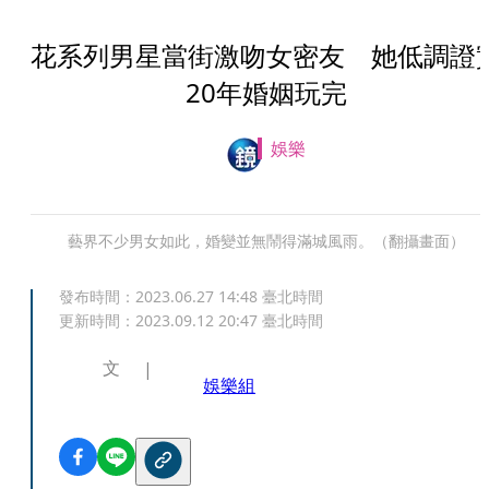
花系列男星當街激吻女密友 她低調證
20年婚姻玩完
娛樂
藝界不少男女如此，婚變並無鬧得滿城風雨。（翻攝畫面）
發布時間：
2023.06.27 14:48
臺北時間
更新時間：
2023.09.12 20:47
臺北時間
文
娛樂組