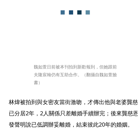
魏如萱日前被本刊拍到新歡報到，但她跟前
夫隆宸翰仍有互助合作。（翻攝自魏如萱臉
書）
林煒被拍到與女密友當街激吻，才傳出他與老婆龔慈
已分居2年，2人關係只差離婚手續辦完；後來龔慈恩
發聲明說已低調辦妥離婚，結束彼此20年的婚姻。