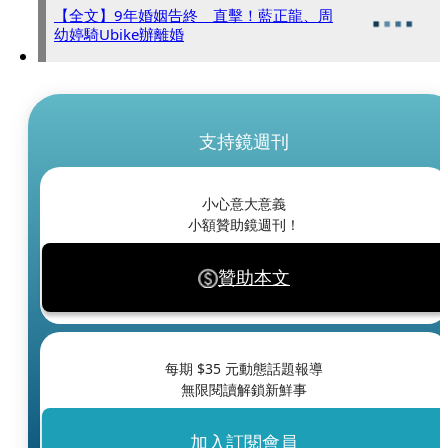
【全文】9年婚姻告終 直擊！藍正龍、周
幼婷騎Ubike辦離婚
支持鏡週刊
小心意大意義
小額贊助鏡週刊！
贊助本文
每期 $
35
元動態話題報導
無限閱讀解鎖新鮮事
加入訂閱會員