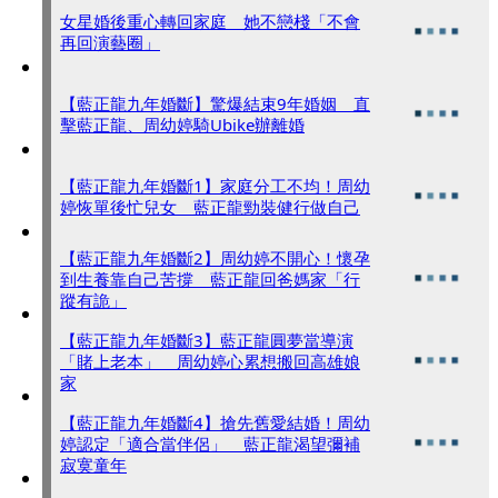
女星婚後重心轉回家庭 她不戀棧「不會
再回演藝圈」
【藍正龍九年婚斷】驚爆結束9年婚姻 直
擊藍正龍、周幼婷騎Ubike辦離婚
【藍正龍九年婚斷1】家庭分工不均！周幼
婷恢單後忙兒女 藍正龍勁裝健行做自己
【藍正龍九年婚斷2】周幼婷不開心！懷孕
到生養靠自己苦撐 藍正龍回爸媽家「行
蹤有詭」
【藍正龍九年婚斷3】藍正龍圓夢當導演
「賭上老本」 周幼婷心累想搬回高雄娘
家
【藍正龍九年婚斷4】搶先舊愛結婚！周幼
婷認定「適合當伴侶」 藍正龍渴望彌補
寂寞童年