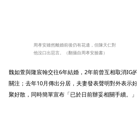
周孝安雖然離婚前後仍有花邊，但陳天仁對
他沒口出惡言。（翻攝自周孝安臉書）
魏如萱與隆宸翰交往6年結婚，2年前曾互相取消IG的
關注；去年10月傳出分居，夫妻發表聲明對外表示好
聚好散，同時簡單宣布「已於日前辦妥相關手續。」