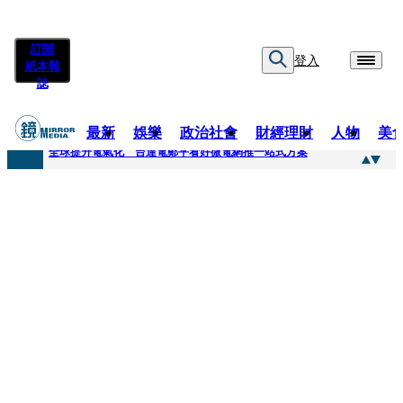
訂閱
登入
紙本雜
誌
最新
娛樂
政治社會
財經理財
人物
美
快訊
全球提升電氣化 台達電鄭平看好微電網推一站式方案
快訊
又要不副署？立院三讀藍白兒少未來帳戶 政院放話：將採必要憲政作為
快訊
agnès b.推Humanitarian系列 「give love」成今夏最暖時尚宣言