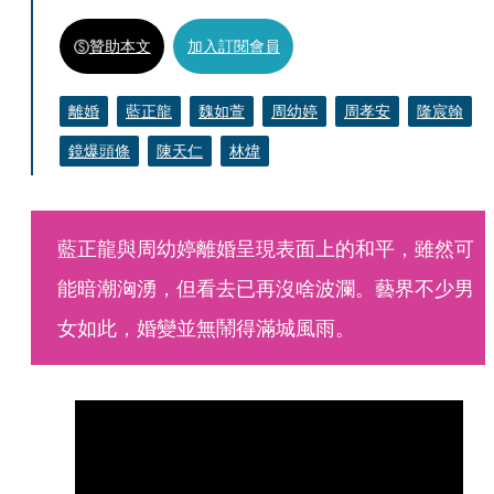
贊助本文
加入訂閱會員
離婚
藍正龍
魏如萱
周幼婷
周孝安
隆宸翰
鏡爆頭條
陳天仁
林煒
藍正龍與周幼婷離婚呈現表面上的和平，雖然可
能暗潮洶湧，但看去已再沒啥波瀾。藝界不少男
女如此，婚變並無鬧得滿城風雨。