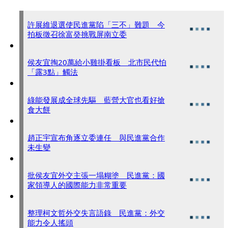
許展維退選使民進黨陷「三不」難題 今
拍板徵召徐富癸挑戰屏南立委
侯友宜掏20萬給小雞掛看板 北市民代怕
「露3點」觸法
綠能發展成全球先驅 藍營大官也看好搶
食大餅
趙正宇宣布角逐立委連任 與民進黨合作
未生變
批侯友宜外交主張一塌糊塗 民進黨：國
家領導人的國際能力非常重要
整理柯文哲外交失言語錄 民進黨：外交
能力令人搖頭