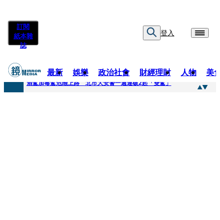
訂閱
登入
紙本雜
誌
最新
娛樂
政治社會
財經理財
人物
美
快訊
酒駕加毒駕危險上路 北市大安警一週連破2起「雙駕」
快訊
Ozone黃文廷、FEniX夏浦洋組「神隊友」 邱以太、林亭莉熱血狂奔殺青淚崩
快訊
AKIRA台北唱到一半突收兒子告白「爸爸I LOVE YOU」 驚喜林志玲同步曝光父親節「披薩蛋糕」