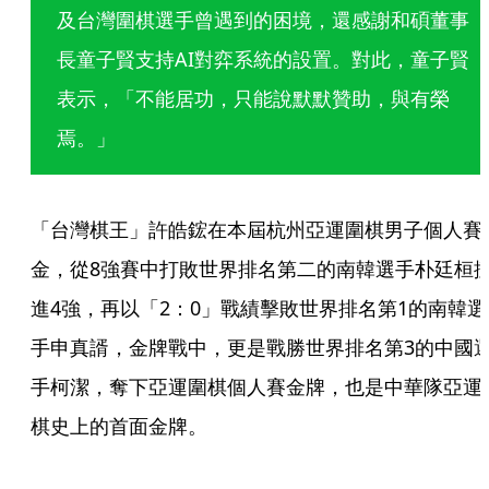
及台灣圍棋選手曾遇到的困境，還感謝和碩董事
長童子賢支持AI對弈系統的設置。對此，童子賢
表示，「不能居功，只能說默默贊助，與有榮
焉。」
「台灣棋王」許皓鋐在本屆杭州亞運圍棋男子個人賽
金，從8強賽中打敗世界排名第二的南韓選手朴廷桓
進4強，再以「2：0」戰績擊敗世界排名第1的南韓選
手申真諝，金牌戰中，更是戰勝世界排名第3的中國
手柯潔，奪下亞運圍棋個人賽金牌，也是中華隊亞運
棋史上的首面金牌。