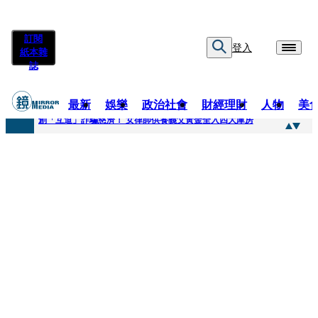
訂閱
登入
紙本雜
誌
最新
娛樂
政治社會
財經理財
人物
美
快訊
創「互道」詐騙慈濟！ 女律師供養義父黃金全入四大庫房
快訊
前時力黨魁表態「反對刪公視預算」 盼在野三思：改凍結處理受質疑項目
快訊
六強片齊聚桃影 小薰《祖先鬼》回桃影娘家 《長安的荔枝》桃影加映一票難求