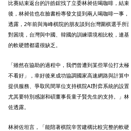
比賽結束返台的許皓鋐找了立委林昶佐喝咖啡，結束
後，林昶佐也在臉書粉專發文提到兩人喝咖啡一事，
透露，2年前與海峰棋院的朋友談到台灣圍棋選手所
對困境，台灣與中國、韓國的訓練環境相比較，連基
的軟硬體都還很缺乏。
「雖然在協助的過程中，我們曾遭到某些單位打太極
不看好」，幸好後來成功協調國家高速網路與計算中
提供服務、爭取民間單位支持棋院AI對弈系統的設置
尤其要特別感謝和碩董事長童子賢先生的支持。」林
佐透露。
林昶佐坦言，「能陪著棋院辛苦建構比較完整的軟硬