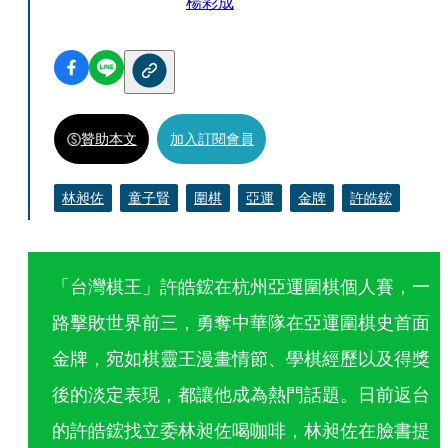
楊彩成
贊助本文
加入訂閱會員
林昶佐
童子賢
圍棋
亞運
金牌
許皓鋐
「台灣棋王」許皓鋐在杭州亞運圍棋個人賽，一
路擊敗世界前三，勇奪中華隊在亞運圍棋史首面
金牌，宛如棋靈王漫畫情節、學棋經歷以及得獎
後的淡定表現，都讓他成為熱門話題。日前返台
的許皓鋐找立委林昶佐喝咖啡，林昶佐在臉書提