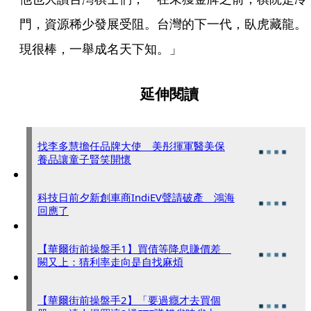
門，資源稀少發展受阻。台灣的下一代，臥虎藏龍。
現很棒，一舉成名天下知。」
延伸閱讀
找李多慧擔任品牌大使 美彤揮軍醫美保
養品讓童子賢笑開懷
科技日前夕新創車商IndiEV聲請破產 鴻海
回應了
【華爾街前操盤手1】買債等降息賺價差
闕又上：猜利率走向是自找麻煩
【華爾街前操盤手2】「要過癮才去買個