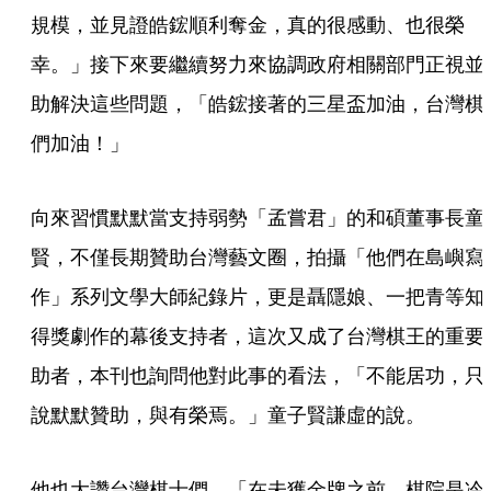
規模，並見證皓鋐順利奪金，真的很感動、也很榮
幸。」接下來要繼續努力來協調政府相關部門正視並
助解決這些問題，「皓鋐接著的三星盃加油，台灣棋
們加油！」
向來習慣默默當支持弱勢「孟嘗君」的和碩董事長童
賢，不僅長期贊助台灣藝文圈，拍攝「他們在島嶼寫
作」系列文學大師紀錄片，更是聶隱娘、一把青等知
得獎劇作的幕後支持者，這次又成了台灣棋王的重要
助者，本刊也詢問他對此事的看法，「不能居功，只
說默默贊助，與有榮焉。」童子賢謙虛的說。
他也大讚台灣棋士們，「在未獲金牌之前，棋院是冷