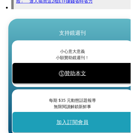
股」 達人揭買這2檔ETF賺錢省時省力
支持鏡週刊
小心意大意義
小額贊助鏡週刊！
贊助本文
每期 $
35
元動態話題報導
無限閱讀解鎖新鮮事
加入訂閱會員