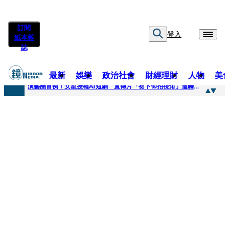
訂閱
登入
紙本雜
誌
最新
娛樂
政治社會
財經理財
人物
美
快訊
演藝圈首例！女星授權AI短劇 宣傳片「裙下仰拍視角」遭轟擦邊：自降身價
快訊
全球提升電氣化 台達電鄭平看好微電網推一站式方案
快訊
《魷魚遊戲》美版傳喊卡 現象級神劇難續宇宙