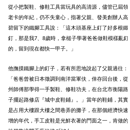
從小把製鞋、修鞋工具當玩具的高清源，儘管已屆領
老卡的年紀，仍不失童心，指著父親、發美創辦人高
碧留下的鐵腳工具說：「這木頭基座上釘了好多根鐵
釘，那是我7、8歲時，拿槌子學著爸爸做鞋模樣亂釘
的，留到現在都快一甲子。」
他撫摸鐵腳上的釘子，若有所思地說起了父親過往：
「爸爸曾被日本徵調到南洋當軍伕，倖存回台後，從
州師傅那學得一手製鞋、修鞋功夫，在台北市衡陽路
子擺起路修店『城中皮鞋鋪』。」當年的鞋鋪，其實
是占用大樓跟大樓之間巷弄的攤子，在那個經濟快速
增的年代，手工皮鞋是光鮮衣著的門面之一，肯做的