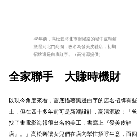
48年前，高松碧將北市衡陽路的城中皮鞋鋪
搬遷到北門商圈，改名為發美皮鞋店，初期
招牌還是白底紅字。（高清源提供）
全家聯手　大賺時機財
以現今角度來看，藍底描著黑邊白字的店名招牌有些
土，但在四十多年前可是新潮設計，高清源說：「爸
找了畫電影海報很出名的美工，書寫上『發美皮鞋
店』。」高松碧讓女兒們在店內幫忙招呼生意，而四