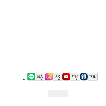
加入
追蹤
訂閱
下載
最新文章