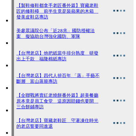
【製鞋修鞋都拿手老匠番外篇】寶藏老鞋
匠的修鞋檯 前半生竟是裝蘋果的木箱
發美皮鞋店專訪
美參眾議院公布「近28兆」國防授權法
案 擬協助台灣強化國防、軍隊
【台灣老店】他把紙當牛排分熟度 研發
出上千款 福隆棉紙專訪
【台灣老店】四代人拚百年 「蒸」手藝不
斷層 富山蒸籠專訪
【全聯戰將賣紅老燒餅番外篇】超美餐廳
原本竟是員工食堂 這原因賠錢也要開
三合餅鋪專訪
【台灣老店】寶藏老鞋匠 守著凍住時光
的老店誓要同進退