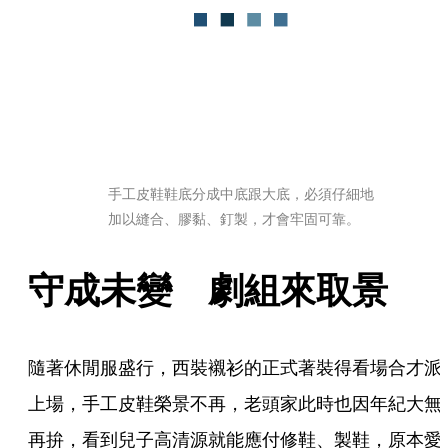
手工皮鞋鞋底分成中底跟大底，必須仔細地
加以縫合、膠黏、釘製，才會牢固可靠。
守成未變　劇組來取景
隨著休閒服盛行，西裝襯衫的正式著裝得看場合才派
上場，手工皮鞋榮景不再，老頭家此時也因年紀大無
再拚，看到兒子高清源就能應付修鞋、製鞋，原本愛