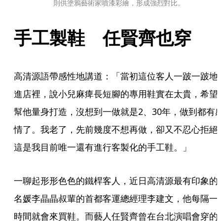
則供塗鴉藝術家噴漆彩繪，形成強烈對比。
手工製鞋　任賢齊也穿
高清源語帶感性地講道：「當初這位客人一跛一跛地
進店裡，說小兒麻痺長短腳的專用鞋實在太貴，希望
幫他量身打造，沒想到一做就是2、30年，做到都有
情了。我老了，先前幾度不想再做，卻又不忍心拒絕
這是我目前唯一還有進行客製化的手工鞋。」
一聊起形形色色的鐵桿客人，近日高清源最有印象的
名媛李晶晶叔輩的首都客運總經理李建文，他每隔一
時間就會來買鞋。而藝人任賢齊曾在台北演唱會穿的