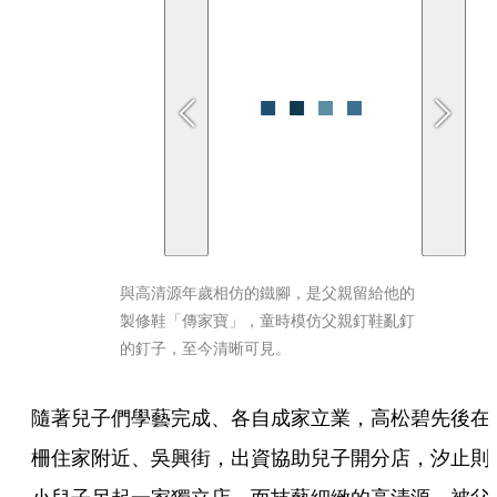
與高清源年歲相仿的鐵腳，是父親留給他的
製修鞋「傳家寶」，童時模仿父親釘鞋亂釘
的釘子，至今清晰可見。
隨著兒子們學藝完成、各自成家立業，高松碧先後在
柵住家附近、吳興街，出資協助兒子開分店，汐止則