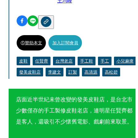
王均峰
贊助本文
加入訂閱會員
皮鞋
任賢齊
台灣老店
手工鞋
手工
小兒麻痺
發美皮鞋店
李建文
訂製
高清源
高松碧
店面近半世紀未曾改變的發美皮鞋店，是台北市
少數僅存的手工製修皮鞋老店，連明星任賢齊都
是客人，還吸引不少懷舊電影、戲劇前來取景。