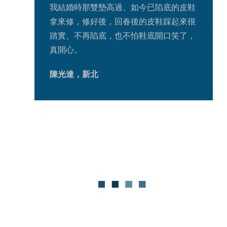
我結婚時那雙墊高過、如今已陷底的皮鞋
拿來修，修好後，回春後的皮鞋踩起來很
踏實、不再陷底，也不怕鞋底開口笑了，
真開心。
陳光達，新北