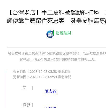
【台灣老店】手工皮鞋被運動鞋打垮 
師傅靠手藝留住死忠客 發美皮鞋店專
財經理財
發美皮鞋店第二代高清源15歲就跟隨父親學製鞋，老店裡處處是歷
的軌跡，他至今仍沿用父親擺攤時的縫鞋機與工具。
發布時間：
2023.12.08 05:58
臺北時間
更新時間：
2023.12.08 05:59
臺北時間
文
陳宏銘
攝影