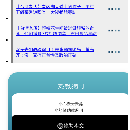
【台灣老店】老內湖人愛上的館子 主打
下飯菜道道噴香 大湖餐館專訪
【台灣老店】翻轉花生糖被退貨餵豬的命
運 他創減糖7成打趴同業 布田食品專訪
深夜告別政論節目！未來動向曝光 黃光
芹：沒一家有正當性又政治正確
支持鏡週刊
小心意大意義
小額贊助鏡週刊！
贊助本文