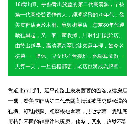
18歲出師、手藝青出於藍的第二代高清源，早被
第一代高松碧視作傳人，經濟起飛的70年代，發
美皮鞋店更於木柵、吳興街展店，怎奈80年代運
動鞋興起，又一家一家收掉，只剩北門創始店。
由於出道早，高清源甚至比徒弟還年輕，如今老
徒弟一一退休、兒女也不會接班，他盤算著做一
天算一天，一旦舊樓都更，老店也將成為絕響。
靠近北市北門、延平南路上灰灰舊舊的巴洛克樓房店
一隅，發美皮鞋店第二代老闆高清源被歷史感極濃的
鞋機、釘鞋鐵腳、粗磨機包圍著，見他拿著一隻鞋底
度特別不同的鞋專注地琢磨、修整，原來，這雙不對