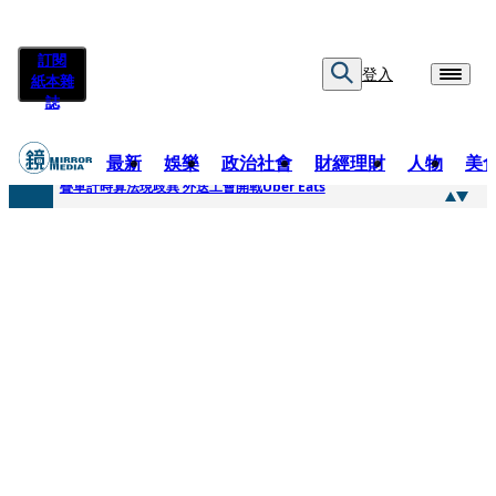
訂閱
登入
紙本雜
誌
最新
娛樂
政治社會
財經理財
人物
美
快訊
疊單計時算法現歧異 外送工會開戰Uber Eats
快訊
靚時尚／大丈夫當如是 Multifaceted Manhood
快訊
前時力黨魁表態「反對刪公視預算」 盼在野三思：改凍結處理受質疑項目