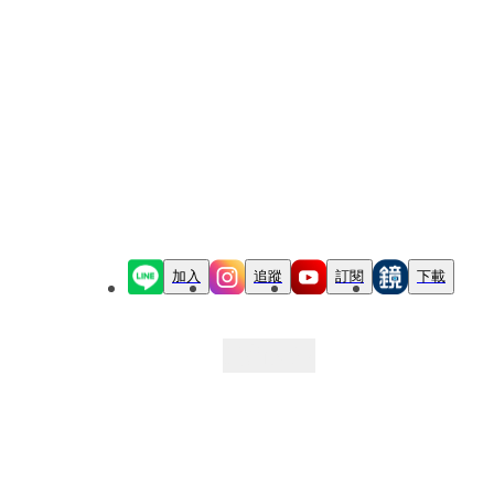
加入
追蹤
訂閱
下載
最新文章