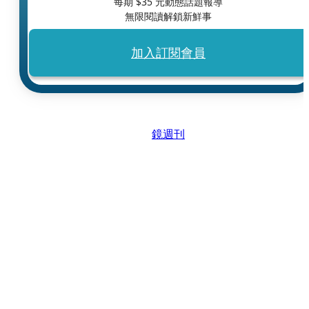
每期 $
35
元動態話題報導
無限閱讀解鎖新鮮事
加入訂閱會員
鏡週刊