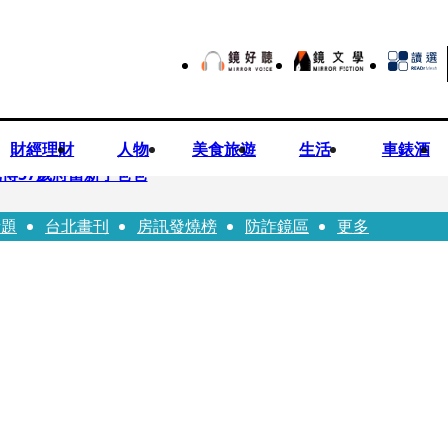
財經理財
人物
美食旅遊
生活
車錶酒
博57歲將當新手爸爸
話題
台北畫刊
房訊發燒榜
防詐鏡區
更多
首登台「1人分飾4角」 觀眾驚艷：錯怪星二代了
歲女友爆當小三「大鬧病房氣孕婦」 姜厚任不忍回應了