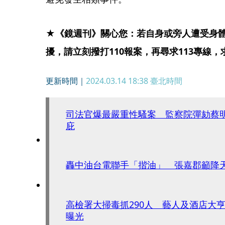
★《鏡週刊》關心您：若自身或旁人遭受身
擾，請立刻撥打110報案，再尋求113專線
更新時間｜
2024.03.14 18:38
臺北時間
司法官爆最嚴重性騷案 監察院彈劾蔡
庇
轟中油台電聯手「揩油」 張嘉郡籲降
高檢署大掃毒抓290人 藝人及酒店大
曝光