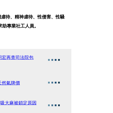
體虐待、精神虐待、性侵害、性騷
，求助專業社工人員。
明宏再查司法院包
天然氣牌價
亨吸大麻被鎖定原因