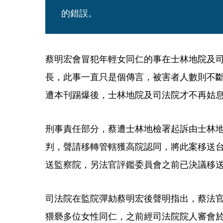
的錯誤。
蔡明宏會冒犯年輕女同仁的事在士林地院及司
長，此事一直只是個傳言，被害者人數則不
遭本刊踢爆後，士林地院及司法院才不再姑
刑事責任部分，蔡遭士林地檢署起訴由士林
判，聲請移轉管轄獲高院認同，將此案移送
送監察院，另法官評鑑委員會之前已決議移
司法院在監院彈劾蔡明宏後聲明指出，蔡法官於
猥褻多位女性同仁，之前經司法院院人審會於今