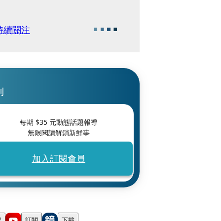
持續關注
刊
每期 $
35
元動態話題報導
無限閱讀解鎖新鮮事
加入訂閱會員
蹤
訂閱
下載