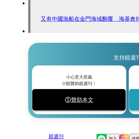
又有中國漁船在金門海域翻覆 海基會
支持鏡週
小心意大意義
小額贊助鏡週刊！
贊助本文
鏡週刊
加入
追