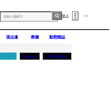
登入
瑪法達
專欄
動態雜誌
訂閱紙本雜誌
Podcasts