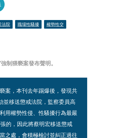
員
司法院
職場性騷擾
權勢性交
官強制猥褻案發布聲明。
褻案，本刊去年踢爆後，發現共
彈劾並移送懲戒法院，監察委員高
利用權勢性侵、性騷擾行為最嚴
誇張的，因此將蔡明宏移送懲戒
當之處，會積極檢討並糾正過往