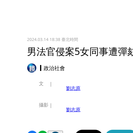
2024.03.14 18:38
臺北時間
男法官侵案5女同事遭彈
政治社會
文
劉志原
攝影
劉志原