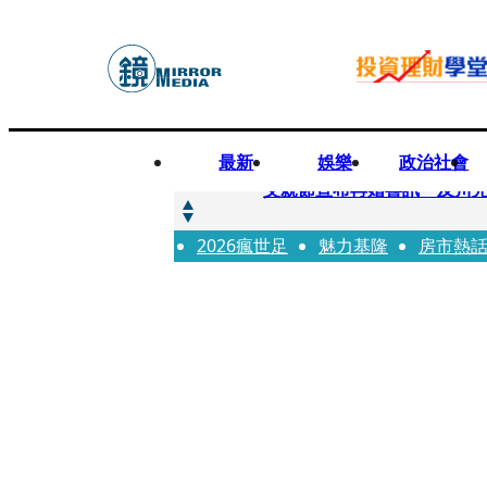
最新
娛樂
政治社會
快訊
父親節宣布再婚喜訊 及川光
2026瘋世足
快訊
魅力基隆
房市熱
改姓斷開阿湯哥！20歲舒莉
快訊
「愛露奶」私訊流出！小24