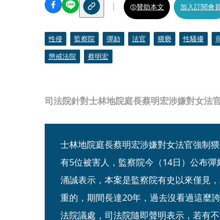
贊助本文
加入訂閱會
性侵
監察院
彈劾
法官
猥褻
性騷擾
懲戒法院
蔡明宏
司法院針對士林地院庭長蔡明宏涉嫌對女法
士林地院庭長蔡明宏涉嫌對女法官強制猥
有5位被害人，監察院今（14日）公布
涌誠表示，本案是監察院有史以來僅見，
重的，期間長達20年，過去沒看過這麼
法院議處，司法院隨即聲明表示，若有不