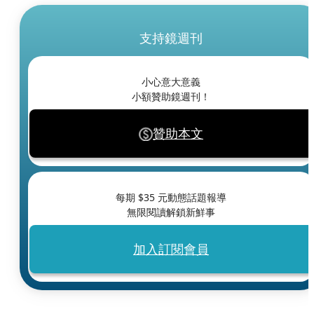
支持鏡週刊
小心意大意義
小額贊助鏡週刊！
贊助本文
每期 $
35
元動態話題報導
無限閱讀解鎖新鮮事
加入訂閱會員