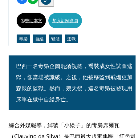
贊助本文
加入訂閱會員
毒梟
自縊
變裝
逃獄
巴西一名毒梟企圖混淆視聽，喬裝成女性試圖逃
獄，卻當場被識破。之後，他被移監到戒備更加
森嚴的監獄。然而，幾天後，這名毒梟被發現用
床單在獄中自縊身亡。
綜合外媒報導，綽號「小矮子」的毒梟席爾瓦
（Clauvino da Silva）是巴西最大販毒集團「紅色司