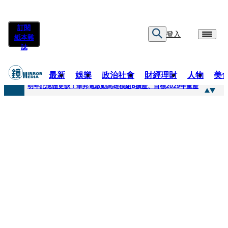
訂閱
登入
紙本雜
誌
最新
娛樂
政治社會
財經理財
人物
美
快訊
明年記憶體更缺！華邦電啟動高雄模組B擴產、目標2029年量產
快訊
5566小刀爆離婚台玻千金！14年豪門婚碎原因曝 岳母徐莉玲風暴意外揭家族祕辛
快訊
白海豚颱風攪局 客家親子劇《燈怪》新北場改期演出