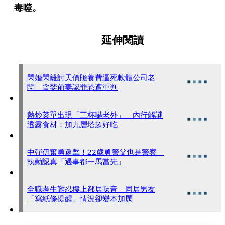
毒噬。
延伸閱讀
閃婚閃離討天價贍養費逼死軟體公司老
闆 貪婪前妻認罪恐遭重判
熱炒菜單出現「三杯嚇老外」 內行解謎
透露食材：加九層塔超好吃
中彈仍奮勇還擊！22歲勇警父也是警察
執勤認真「遇事都一馬當先」
全職考生難忍樓上鄰居噪音 同居男友
「寫紙條提醒」情況卻變本加厲