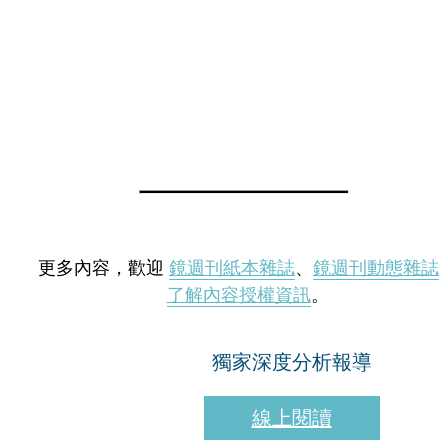
更多內容，歡迎
鏡週刊紙本雜誌
、
鏡週刊動態雜誌
了解內容授權資訊
。
獨家深度分析報導
線上閱讀