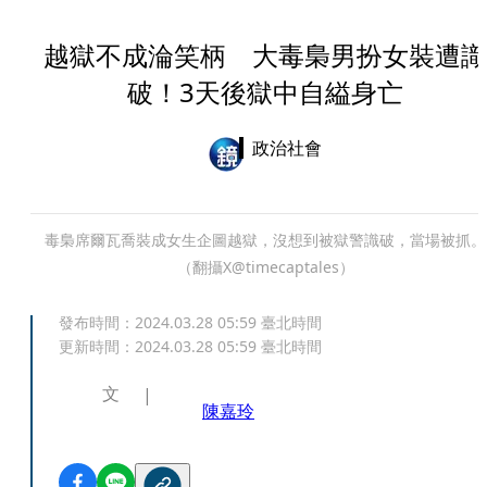
越獄不成淪笑柄 大毒梟男扮女裝遭識
破！3天後獄中自縊身亡
政治社會
毒梟席爾瓦喬裝成女生企圖越獄，沒想到被獄警識破，當場被抓。
（翻攝X@timecaptales）
發布時間：
2024.03.28 05:59
臺北時間
更新時間：
2024.03.28 05:59
臺北時間
文
陳嘉玲