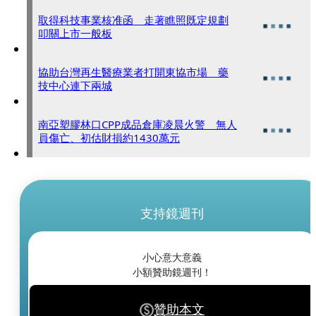
取得科技事業核准函 走著瞧照既定規劃
叩關上市一般板
協助台灣再生醫療業者打開東協市場 藥
技中心連下兩城
南亞塑膠林口CPP成品倉庫凌晨火警 無人
員傷亡、初估財損約1430萬元
支持鏡週刊
小心意大意義
小額贊助鏡週刊！
贊助本文