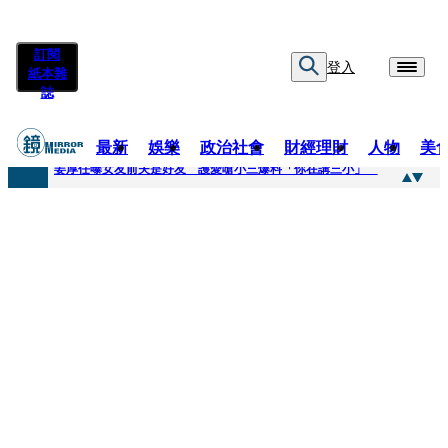
訂閱
登入
紙本雜
誌
最新
娛樂
政治社會
財經理財
人物
美
快訊
姜厚任曝女友前夫是好友 護愛嗆小三爆料「你在講三小」
快訊
劉畊宏將登《披荊斬棘》call周杰倫求救 周董「3字建議」他無奈：這不是健美比賽！
快訊
【台中戰局特輯】何欣純支持度暴增 藍營民調老劇本急救援