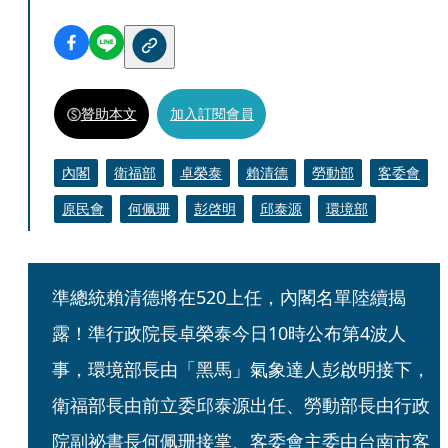
贊助本文
加入訂閱會員
內閣
衛福部
卓榮泰
賴清德
勞動部
客委會
原民會
何佩珊
彭啓明
邱泰源
環境部
準總統賴清德將在520上任，內閣名單陸續揭
露！準行政院長卓榮泰今日10時公布第4波人
事，環境部長由「黑馬」氣象達人彭啟明接下，
衛福部長由前立委邱泰源出任、勞動部長由行政
院副祕書長何佩珊接掌、客委會主委由台南市客