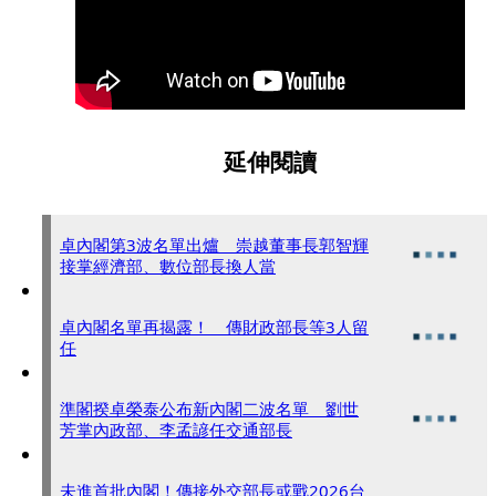
延伸閱讀
卓內閣第3波名單出爐 崇越董事長郭智輝
接掌經濟部、數位部長換人當
卓內閣名單再揭露！ 傳財政部長等3人留
任
準閣揆卓榮泰公布新內閣二波名單 劉世
芳掌內政部、李孟諺任交通部長
未進首批內閣！傳接外交部長或戰2026台