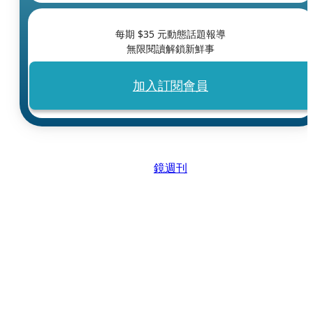
每期 $
35
元動態話題報導
無限閱讀解鎖新鮮事
加入訂閱會員
鏡週刊