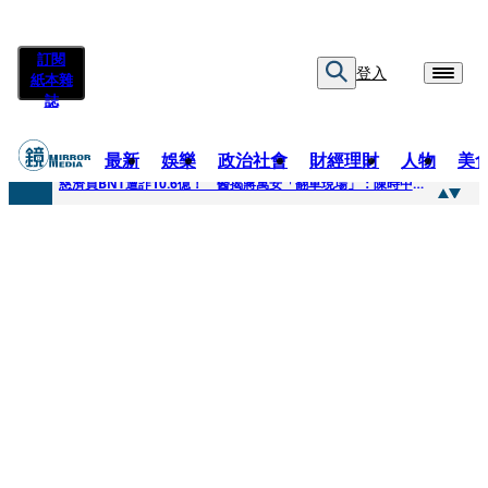
訂閱
登入
紙本雜
誌
最新
娛樂
政治社會
財經理財
人物
美
快訊
慈濟買BNT遭詐10.6億！ 醫揭蔣萬安「翻車現場」：陳時中當年是阻止被騙
快訊
慈濟挨詐十億／跟陳時中道歉？ 蔣萬安嗆：當時政府買夠疫苗民間就不用採購
快訊
員工建文陪睡機場爆紅！狂接20業配 Joeman幫算「買房頭期款」驚喊：換作我也想離職